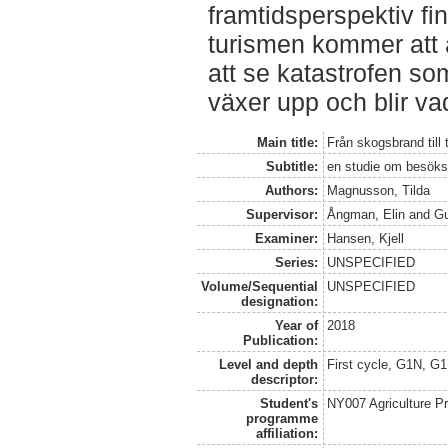
framtidsperspektiv fi
turismen kommer att a
att se katastrofen som
växer upp och blir va
Main title:
Från skogsbrand till 
Subtitle:
en studie om besöks
Authors:
Magnusson, Tilda
Supervisor:
Ångman, Elin
and
Gu
Examiner:
Hansen, Kjell
Series:
UNSPECIFIED
Volume/Sequential
UNSPECIFIED
designation:
Year of
2018
Publication:
Level and depth
First cycle, G1N, G
descriptor:
Student's
NY007 Agriculture 
programme
affiliation: