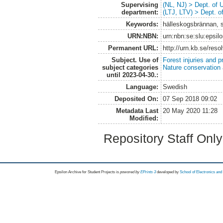
Supervising
(NL, NJ) > Dept. of
department:
(LTJ, LTV) > Dept. 
Keywords:
hälleskogsbrännan, s
URN:NBN:
urn:nbn:se:slu:epsil
Permanent URL:
http://urn.kb.se/res
Subject. Use of
Forest injuries and p
subject categories
Nature conservation
until 2023-04-30.:
Language:
Swedish
Deposited On:
07 Sep 2018 09:02
Metadata Last
20 May 2020 11:28
Modified:
Repository Staff Onl
Epsilon Archive for Student Projects is
powored by
EPrints 3
developed by
School of Electronics an