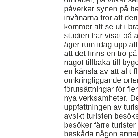
påverkar synen på b
invånarna tror att de
kommer att se ut i br
studien har visat på
äger rum idag uppfat
att det finns en tro 
något tillbaka till by
en känsla av att allt f
omkringliggande orter
förutsättningar för fle
nya verksamheter. Den
uppfattningen av turi
avsikt turisten besök
besöker färre turiste
beskåda någon annans