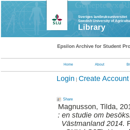
Sveriges lantbruksuniversitet
Swedish University of Agricult
Library
Epsilon Archive for Student Pro
Home
About
B
Login
Create Account
Share
Magnusson, Tilda
, 20
: en studie om besöks
Västmanland 2014.
F