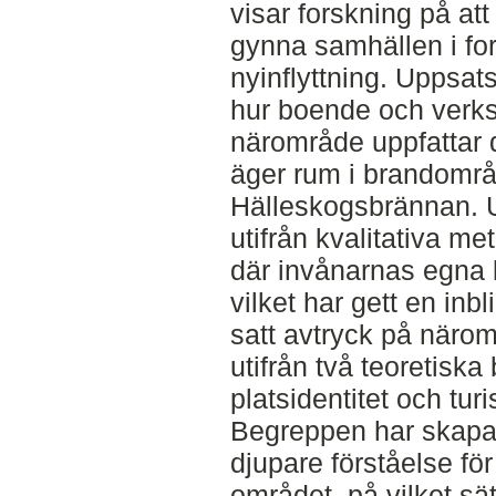
visar forskning på at
gynna samhällen i form
nyinflyttning. Uppsat
hur boende och verk
närområde uppfattar
äger rum i brandområd
Hälleskogsbrännan. 
utifrån kvalitativa me
där invånarnas egna be
vilket har gett en inb
satt avtryck på närom
utifrån två teoretiska
platsidentitet och tu
Begreppen har skapat 
djupare förståelse för
området, på vilket sät