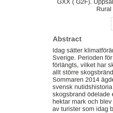
GXX ( G2F). Uppsal
Rural
Abstract
Idag sätter klimatförän
Sverige. Perioden för
förlängts, vilket har s
allt större skogsbränd
Sommaren 2014 ägde 
svensk nutidshistori
skogsbrand ödelade e
hektar mark och blev e
av turister som idag