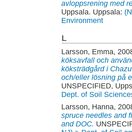
avloppsrening med reak
Uppsala. Uppsala:
(N
Environment
L
Larsson, Emma
, 200
köksavfall och använ
köksträdgård i Chazut
och/eller lösning på e
UNSPECIFIED, Uppsa
Dept. of Soil Science
Larsson, Hanna
, 200
spruce needles and fi
and DOC.
UNSPECIFI