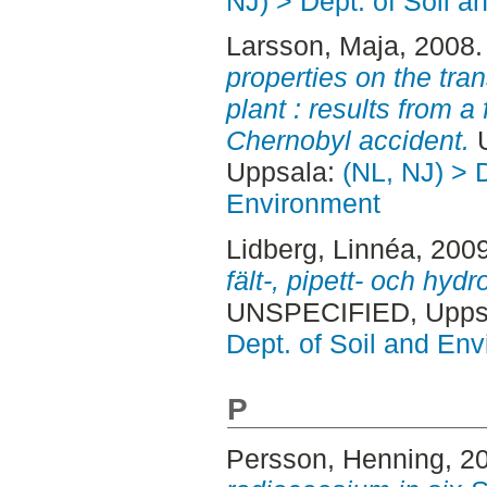
NJ) > Dept. of Soil 
Larsson, Maja
, 2008
properties on the tran
plant : results from a
Chernobyl accident.
U
Uppsala:
(NL, NJ) > D
Environment
Lidberg, Linnéa
, 200
fält-, pipett- och hy
UNSPECIFIED, Uppsa
Dept. of Soil and En
P
Persson, Henning
, 2