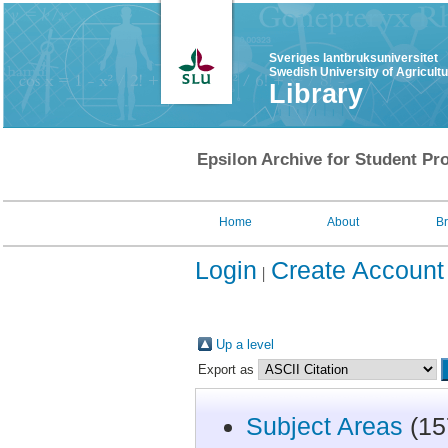
Sveriges lantbruksuniversitet
Swedish University of Agricult
Library
Epsilon Archive for Student Pro
Home
About
B
Login
Create Account
Up a level
Export as
Subject Areas
(15