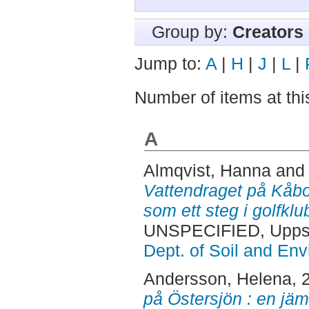
Group by:
Creators
Jump to:
A
|
H
|
J
|
L
|
Number of items at thi
A
Almqvist, Hanna
an
Vattendraget på Kåbo
som ett steg i golfkl
UNSPECIFIED, Uppsa
Dept. of Soil and En
Andersson, Helena
, 
på Östersjön : en jämf