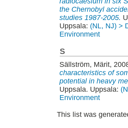
radiocaesium in six S
the Chernobyl acciden
studies 1987-2005.
U
Uppsala:
(NL, NJ) > D
Environment
S
Sällström, Märit
, 200
characteristics of so
potential in heavy me
Uppsala. Uppsala:
(N
Environment
This list was generat