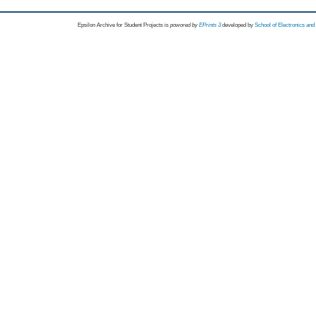
Epsilon Archive for Student Projects is
powored by
EPrints 3
developed by
School of Electronics an