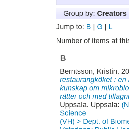
Group by:
Creators
Jump to:
B
|
G
|
L
Number of items at thi
B
Berntsson, Kristin
, 2
restaurangköket : en
kunskap om mikrobiolo
rätter och med tillagn
Uppsala. Uppsala:
(N
Science
(VH) > Dept. of Biom