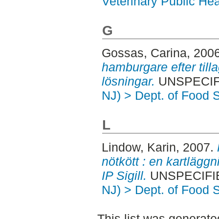
Veterinary Public Hea
G
Gossas, Carina
, 200
hamburgare efter till
lösningar.
UNSPECIFI
NJ) > Dept. of Food 
L
Lindow, Karin
, 2007.
nötkött : en kartläggn
IP Sigill.
UNSPECIFIED
NJ) > Dept. of Food 
This list was generat