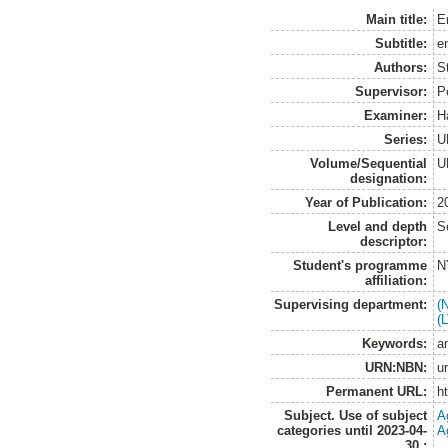
Main title:
E
Subtitle:
e
Authors:
S
Supervisor:
P
Examiner:
H
Series:
U
Volume/Sequential
U
designation:
Year of Publication:
2
Level and depth
S
descriptor:
Student's programme
N
affiliation:
Supervising department:
(
(
Keywords:
a
URN:NBN:
u
Permanent URL:
h
Subject. Use of subject
A
categories until 2023-04-
A
30.: