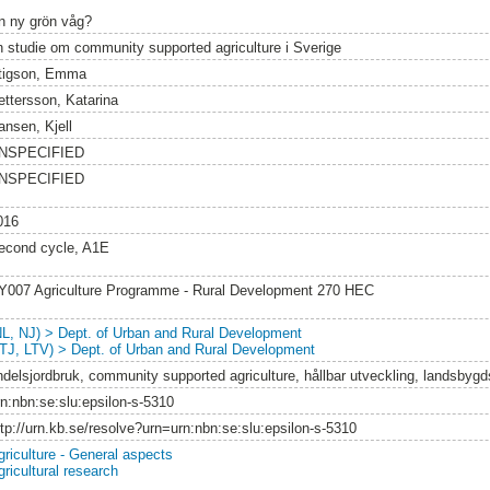
n ny grön våg?
n studie om community supported agriculture i Sverige
tigson, Emma
ettersson, Katarina
ansen, Kjell
NSPECIFIED
NSPECIFIED
016
econd cycle, A1E
Y007 Agriculture Programme - Rural Development 270 HEC
NL, NJ) > Dept. of Urban and Rural Development
LTJ, LTV) > Dept. of Urban and Rural Development
ndelsjordbruk, community supported agriculture, hållbar utveckling, landsbygd
rn:nbn:se:slu:epsilon-s-5310
ttp://urn.kb.se/resolve?urn=urn:nbn:se:slu:epsilon-s-5310
griculture - General aspects
gricultural research