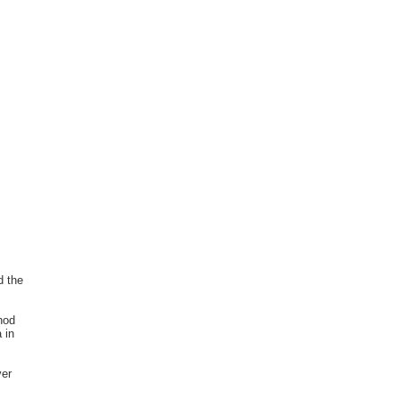
d the
hod
 in
ver