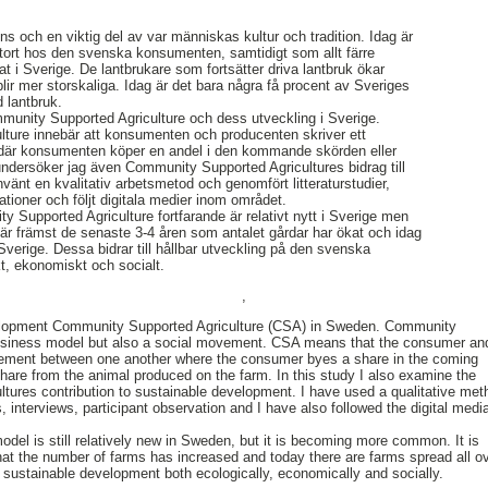
ns och en viktig del av var människas kultur och tradition. Idag är
stort hos den svenska konsumenten, samtidigt som allt färre
t i Sverige. De lantbrukare som fortsätter driva lantbruk ökar
 blir mer storskaliga. Idag är det bara några få procent av Sveriges
 lantbruk.
munity Supported Agriculture och dess utveckling i Sverige.
ture innebär att konsumenten och producenten skriver ett
, där konsumenten köper en andel i den kommande skörden eller
 undersöker jag även Community Supported Agricultures bidrag till
nvänt en kvalitativ arbetsmetod och genomfört litteraturstudier,
ationer och följt digitala medier inom området.
y Supported Agriculture fortfarande är relativt nytt i Sverige men
Det är främst de senaste 3-4 åren som antalet gårdar har ökat och idag
 Sverige. Dessa bidrar till hållbar utveckling på den svenska
t, ekonomiskt och socialt.
,
velopment Community Supported Agriculture (CSA) in Sweden. Community
business model but also a social movement. CSA means that the consumer an
reement between one another where the consumer byes a share in the coming
 share from the animal produced on the farm. In this study I also examine the
tures contribution to sustainable development. I have used a qualitative met
s, interviews, participant observation and I have also followed the digital media
del is still relatively new in Sweden, but it is becoming more common. It is
 that the number of farms has increased and today there are farms spread all o
sustainable development both ecologically, economically and socially.