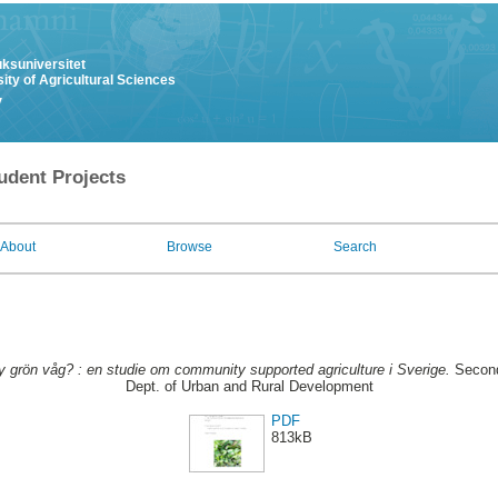
uksuniversitet
ity of Agricultural Sciences
y
udent Projects
About
Browse
Search
y grön våg? : en studie om community supported agriculture i Sverige.
Second
Dept. of Urban and Rural Development
PDF
813kB