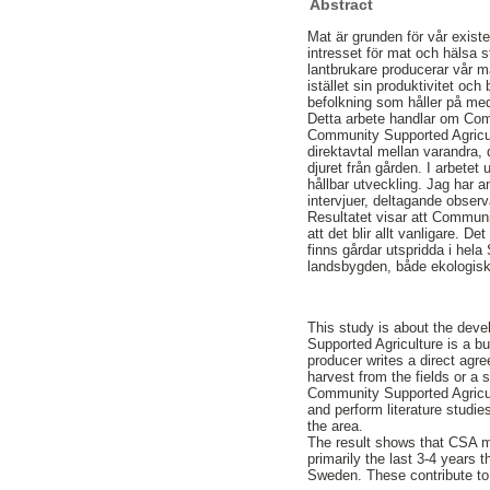
Abstract
Mat är grunden för vår existe
intresset för mat och hälsa 
lantbrukare producerar vår ma
istället sin produktivitet och
befolkning som håller på med
Detta arbete handlar om Com
Community Supported Agricul
direktavtal mellan varandra
djuret från gården. I arbetet
hållbar utveckling. Jag har a
intervjuer, deltagande observ
Resultatet visar att Communit
att det blir allt vanligare. 
finns gårdar utspridda i hela
landsbygden, både ekologisk
This study is about the de
Supported Agriculture is a 
producer writes a direct ag
harvest from the fields or a
Community Supported Agricul
and perform literature studie
the area.
The result shows that CSA mo
primarily the last 3-4 years
Sweden. These contribute to 