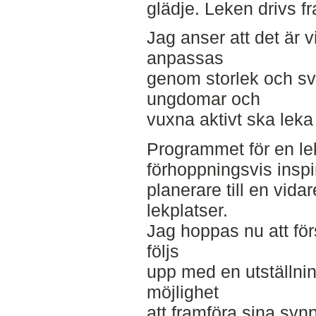
glädje. Leken drivs f
Jag anser att det är v
anpassas
genom storlek och svå
ungdomar och
vuxna aktivt ska leka
Programmet för en le
förhoppningsvis inspi
planerare till en vida
lekplatser.
Jag hoppas nu att förs
följs
upp med en utställnin
möjlighet
att framföra sina syn