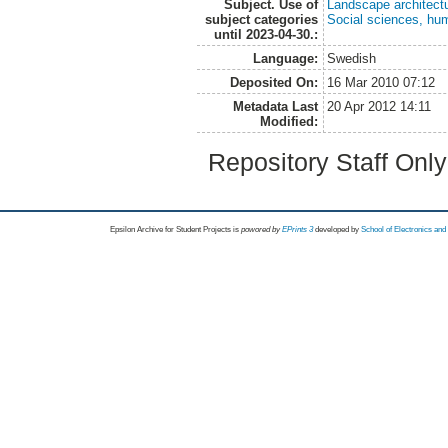
Subject. Use of
Landscape architect
subject categories
Social sciences, hu
until 2023-04-30.:
Language:
Swedish
Deposited On:
16 Mar 2010 07:12
Metadata Last
20 Apr 2012 14:11
Modified:
Repository Staff Onl
Epsilon Archive for Student Projects is
powored by
EPrints 3
developed by
School of Electronics an