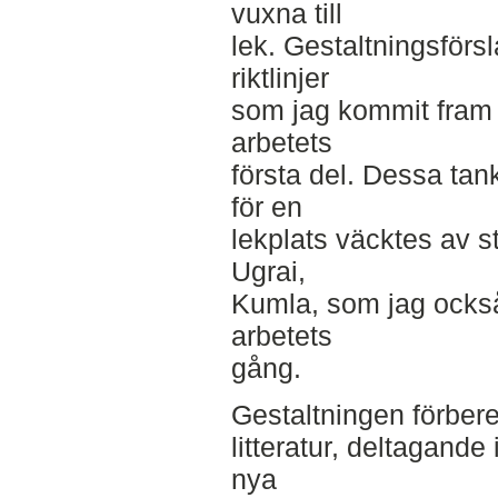
vuxna till
lek. Gestaltningsförs
riktlinjer
som jag kommit fram t
arbetets
första del. Dessa ta
för en
lekplats väcktes av 
Ugrai,
Kumla, som jag också
arbetets
gång.
Gestaltningen förber
litteratur, deltagand
nya