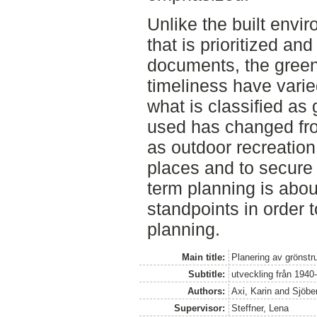
Unlike the built envir
that is prioritized an
documents, the green
timeliness have varied
what is classified as 
used has changed fro
as outdoor recreatio
places and to secure b
term planning is about
standpoints in order 
planning.
Main title:
Planering av grönstr
Subtitle:
utveckling från 1940-t
Authors:
Axi, Karin
and
Sjöber
Supervisor:
Steffner, Lena