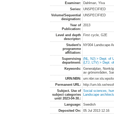
Examiner:
Dahlman, Ylva
Series:
UNSPECIFIED
Volume/Sequential
UNSPECIFIED
designation:
Year of
2013
Publication:
Level and depth
First cycle, G2E
descriptor:
Student's
NY004 Landscape Ar
programme
affiliation:
Supervising
(NL, NJ) > Dept. of
department:
(LTJ, LTV) > Dept. 
Keywords:
Generalplan, Norrköp
av grönområden, Sam
URN:NBN:
urn:nbn:se:slu:epsil
Permanent URL:
http://urn.kb.se/res
Subject. Use of
Social sciences, hu
subject categories
Landscape architect
until 2023-04-30.:
Language:
Swedish
Deposited On:
05 Jul 2013 12:16