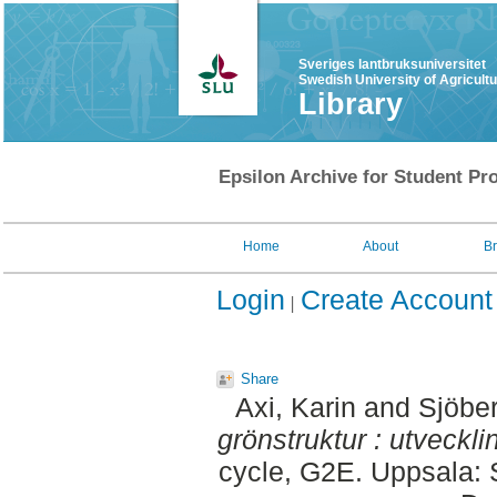
Sveriges lantbruksuniversitet
Swedish University of Agricult
Library
Epsilon Archive for Student Pro
Home
About
B
Login
Create Account
Share
Axi, Karin
and
Sjöber
grönstruktur : utvecklin
cycle, G2E. Uppsala: 