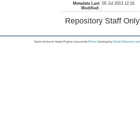
Metadata Last
05 Jul 2013 12:16
Modified:
Repository Staff Onl
Epsilon Archive for Student Projects is
powored by
EPrints 3
developed by
School of Electronics an