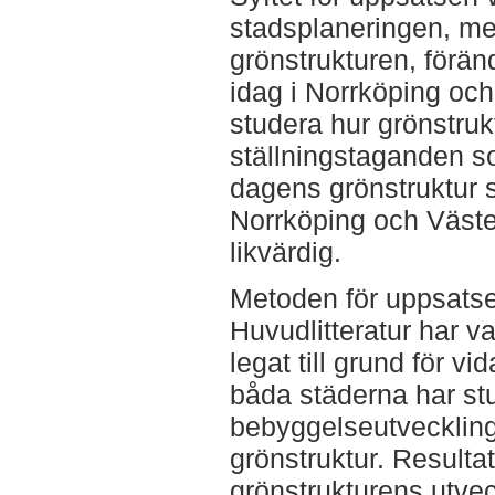
stadsplaneringen, m
grönstrukturen, föränd
idag i Norrköping och
studera hur grönstrukt
ställningstaganden som
dagens grönstruktur 
Norrköping och Västerå
likvärdig.
Metoden för uppsatsen
Huvudlitteratur har 
legat till grund för vi
båda städerna har stu
bebyggelseutveckling,
grönstruktur. Resulta
grönstrukturens utvec