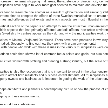
ncrease in external shopping mall areas, the existence of Swedish city centr
cipalities have begun to work more goal-oriented to maintain and develop the 
s tend to resemble one another as a result of globalization and similar guidel
erefore aims to compare the efforts of three Swedish municipalities to create a
rities and differences that exists and which aspects are most influential in the
etical section of the paper is an attempt to see the attractive urban environ
hich aspects that has primarily affected, and still affects, how urban environ
y Swedish city centres appear as they do, and why the municipalities work th
cities of Malmö, Växjö and Östersund. Facts have been produced in two ways, 
tudied. Secondly, to find out how they work with urban environmental
ws with people who work with these issues in the various municipalities were c
rison could then show a lot of common focus points and goals, but also som
ll cities worked with profiling and creating a strong identity, but the scale of t
ities is also the recognition that it is important to invest in the urban envir
d to attract both residents and business establishments. All municipalities a
operty owners and businesses is important in getting the work of the urban en
ape architects and planners a contemporary picture of how the process of cre
es,
haping of these environments.
en attraktiva stadskärnan