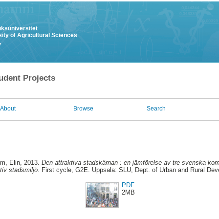
uksuniversitet
ity of Agricultural Sciences
y
udent Projects
About
Browse
Search
öm, Elin
, 2013.
Den attraktiva stadskärnan : en jämförelse av tre svenska k
tiv stadsmiljö.
First cycle, G2E. Uppsala: SLU, Dept. of Urban and Rural De
PDF
2MB