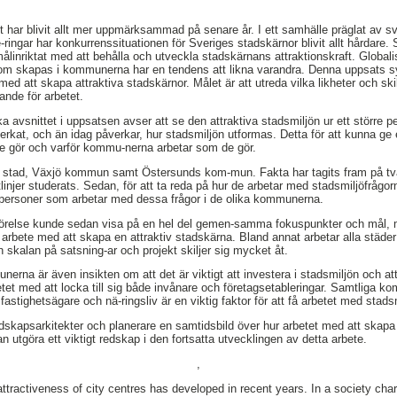
t har blivit allt mer uppmärksammad på senare år. I ett samhälle präglat av 
-ringar har konkurrenssituationen för Sveriges stadskärnor blivit allt hårdar
 målinriktat med att behålla och utveckla stadskärnans attraktionskraft. Globalis
som skapas i kommunerna har en tendens att likna varandra. Denna uppsats syfta
 att skapa attraktiva stadskärnor. Målet är att utreda vilka likheter och ski
nde för arbetet.
 avsnittet i uppsatsen avser att se den attraktiva stadsmiljön ur ett större p
kat, och än idag påverkar, hur stadsmiljön utformas. Detta för att kunna ge en
e gör och varför kommu-nerna arbetar som de gör.
ö stad, Växjö kommun samt Östersunds kom-mun. Fakta har tagits fram på två
njer studerats. Sedan, för att ta reda på hur de arbetar med stadsmiljöfrågorn
personer som arbetar med dessa frågor i de olika kommunerna.
förelse kunde sedan visa på en hel del gemen-samma fokuspunkter och mål, m
rbete med att skapa en attraktiv stadskärna. Bland annat arbetar alla städer 
n skalan på satsning-ar och projekt skiljer sig mycket åt.
rna är även insikten om att det är viktigt att investera i stadsmiljön och att
betet med att locka till sig både invånare och företagsetableringar. Samtliga 
tighetsägare och nä-ringsliv är en viktig faktor för att få arbetet med stadsm
skapsarkitekter och planerare en samtidsbild över hur arbetet med att skapa a
 utgöra ett viktigt redskap i den fortsatta utvecklingen av detta arbete.
,
 attractiveness of city centres has developed in recent years. In a society ch