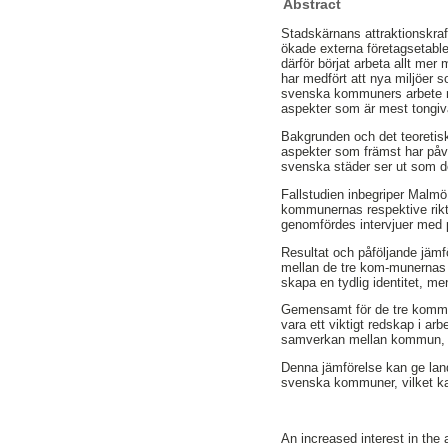
Abstract
Stadskärnans attraktionskraf
ökade externa företagsetable
därför börjat arbeta allt mer
har medfört att nya miljöer 
svenska kommuners arbete med
aspekter som är mest tongiva
Bakgrunden och det teoretiska
aspekter som främst har påver
svenska städer ser ut som d
Fallstudien inbegriper Malm
kommunernas respektive riktli
genomfördes intervjuer med 
Resultat och påföljande jäm
mellan de tre kom-munernas a
skapa en tydlig identitet, me
Gemensamt för de tre kommune
vara ett viktigt redskap i ar
samverkan mellan kommun, fas
Denna jämförelse kan ge land
svenska kommuner, vilket kan
An increased interest in the