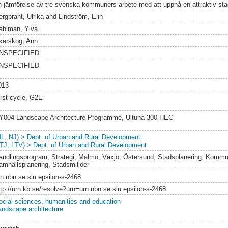
n jämförelse av tre svenska kommuners arbete med att uppnå en attraktiv sta
ergbrant, Ulrika
and
Lindström, Elin
ahlman, Ylva
kerskog, Ann
NSPECIFIED
NSPECIFIED
013
irst cycle, G2E
Y004 Landscape Architecture Programme, Ultuna 300 HEC
NL, NJ) > Dept. of Urban and Rural Development
LTJ, LTV) > Dept. of Urban and Rural Development
andlingsprogram, Strategi, Malmö, Växjö, Östersund, Stadsplanering, Kommun
amhällsplanering, Stadsmiljöer
rn:nbn:se:slu:epsilon-s-2468
ttp://urn.kb.se/resolve?urn=urn:nbn:se:slu:epsilon-s-2468
ocial sciences, humanities and education
andscape architecture