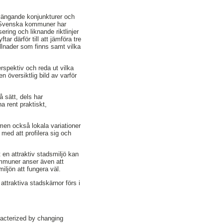
svängande konjunkturer och
e. Svenska kommuner har
ering och liknande riktlinjer
r därför till att jämföra tre
llnader som finns samt vilka
erspektiv och reda ut vilka
 översiktlig bild av varför
 sätt, dels har
a rent praktiskt,
en också lokala variationer
med att profilera sig och
 en attraktiv stadsmiljö kan
kommuner anser även att
iljön att fungera väl.
ttraktiva stadskärnor förs i
aracterized by changing