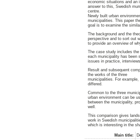
economic situations and an i
answer to this, Swedish muni
centre.
Newly built urban environment
municipalities. This paper th
goal is to examine the simila
The background and the theor
perspective and to sort out w
to provide an overview of wh
The case study includes the 
each municipality has been s
issues in practice, intervie
Result and subsequent compa
the works of the three
municipalities. For example, a
differed.
Common to the three municipal
urban environment can be use
between the municipality, pr
well.
This comparison gives landsc
work in Swedish municipaliti
which is interesting in the s
Main title:
D