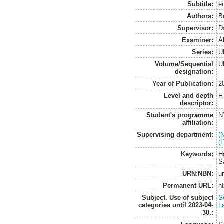
Subtitle:
e
Authors:
B
Supervisor:
D
Examiner:
Å
Series:
U
Volume/Sequential
U
designation:
Year of Publication:
2
Level and depth
F
descriptor:
Student's programme
N
affiliation:
Supervising department:
(
(
Keywords:
H
S
URN:NBN:
u
Permanent URL:
h
Subject. Use of subject
S
categories until 2023-04-
L
30.: