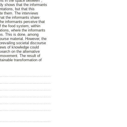
ons in the space between",
udy shows that the informants
tations, but that this
ate them. The interviews
that the informants share
the informants perceive that
of the food system, within
ations, where the informants
ems. This is done, among
course material. However, the
prevailing societal discourse
iews of knowledge could
earch on the alternative
 movement. The result of
tainable transformation of