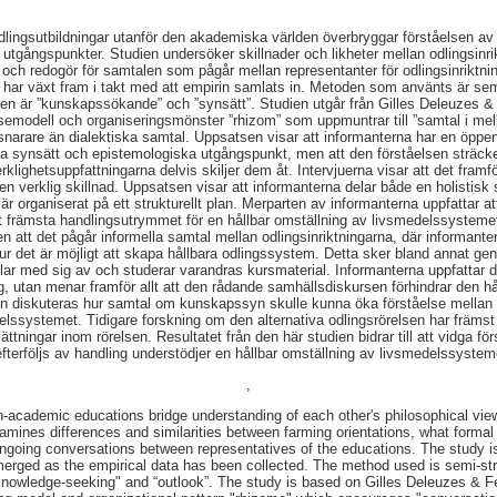
lingsutbildningar utanför den akademiska världen överbryggar förståelsen av 
utgångspunkter. Studien undersöker skillnader och likheter mellan odlingsinrik
 och redogör för samtalen som pågår mellan representanter för odlingsinriktni
 har växt fram i takt med att empirin samlats in. Metoden som använts är semi
en är ”kunskapssökande” och ”synsätt”. Studien utgår från Gilles Deleuzes & 
elsemodell och organiseringsmönster ”rhizom” som uppmuntrar till ”samtal i 
narare än dialektiska samtal. Uppsatsen visar att informanterna har en öppenhe
ska synsätt och epistemologiska utgångspunkt, men att den förståelsen sträcker
rklighetsuppfattningarna delvis skiljer dem åt. Intervjuerna visar att det framf
en verklig skillnad. Uppsatsen visar att informanterna delar både en holistisk 
r organiserat på ett strukturellt plan. Merparten av informanterna uppfattar a
et främsta handlingsutrymmet för en hållbar omställning av livsmedelssysteme
att det pågår informella samtal mellan odlingsinriktningarna, där informante
hur det är möjligt att skapa hållbara odlingssystem. Detta sker bland annat ge
delar med sig av och studerar varandras kursmaterial. Informanterna uppfattar 
ng, utan menar framför allt att den rådande samhällsdiskursen förhindrar den h
en diskuteras hur samtal om kunskapssyn skulle kunna öka förståelse mella
delssystemet. Tidigare forskning om den alternativa odlingsrörelsen har främst
ttningar inom rörelsen. Resultatet från den här studien bidrar till att vidga för
rföljs av handling understödjer en hållbar omställning av livsmedelssystem
,
academic educations bridge understanding of each other's philosophical vie
xamines differences and similarities between farming orientations, what formal
ongoing conversations between representatives of the educations. The study i
erged as the empirical data has been collected. The method used is semi-str
knowledge-seeking" and “outlook”. The study is based on Gilles Deleuzes & Fé