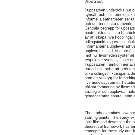
Abstract
I uppsatsen undersöks hur od
synsätt och epistemologiska 
informella samarbeten ser ut
och det teoretiska ramverket
Centrala begrepp för uppsats
poststrukturalistiska förstå
av att skapa nya kopplingar s
odlingsinriktningars filosofi
informanterna upplever att ve
upplevd skillnad, snarare än 
mot hur livsmedelssystemet ä
respektive synsätt, finner d
I uppsatsen framkommer även 
om odling i syfte att utröna 
olika odlingsinriktningarna 
som ett verktyg för förändri
livsmedelssystemet. I studi
hållbar förändring av livsme
strategier och upplevda motsä
gemensamma samtal, som efte
The study examines how non-
starting points. The study e
look like and describes the 
theoretical framework has em
concepts for the study are "