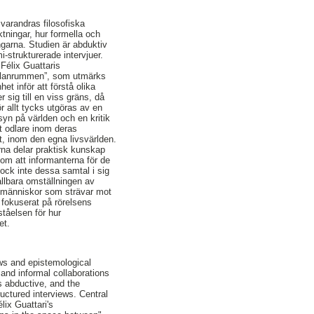
varandras filosofiska
tningar, hur formella och
ngarna. Studien är abduktiv
-strukturerade intervjuer.
Félix Guattaris
mellanrummen”, som utmärks
t inför att förstå olika
 sig till en viss gräns, då
ör allt tycks utgöras av en
syn på världen och en kritik
tt odlare inom deras
t, inom den egna livsvärlden.
rna delar praktisk kunskap
nom att informanterna för de
dock inte dessa samtal i sig
ållbara omställningen av
n människor som strävar mot
 fokuserat på rörelsens
ståelsen för hur
et.
ws and epistemological
 and informal collaborations
s abductive, and the
uctured interviews. Central
lix Guattari's