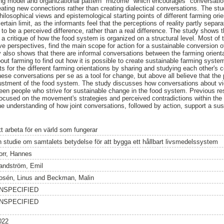
ing model and organizational pattern "rhizome" which encourages "conversati
eating new connections rather than creating dialectical conversations. The st
ilosophical views and epistemological starting points of different farming orien
rtain limit, as the informants feel that the perceptions of reality partly separ
 to be a perceived difference, rather than a real difference. The study shows 
 a critique of how the food system is organized on a structural level. Most of 
ive perspectives, find the main scope for action for a sustainable conversion 
dy also shows that there are informal conversations between the farming orient
out farming to find out how it is possible to create sustainable farming syst
ts for the different farming orientations by sharing and studying each other's 
ese conversations per se as a tool for change, but above all believe that the 
justment of the food system. The study discusses how conversations about v
en people who strive for sustainable change in the food system. Previous res
cused on the movement's strategies and perceived contradictions within the
he understanding of how joint conversations, followed by action, support a sus
tt arbeta för en värld som fungerar
n studie om samtalets betydelse för att bygga ett hållbart livsmedelssystem
orr, Hannes
andström, Emil
osén, Linus
and
Beckman, Malin
NSPECIFIED
NSPECIFIED
022