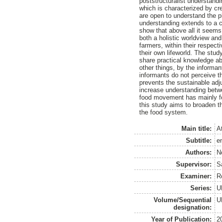
poststructuralist understand
which is characterized by cr
are open to understand the ph
understanding extends to a ce
show that above all it seems
both a holistic worldview and
farmers, within their respect
their own lifeworld. The stu
share practical knowledge ab
other things, by the informan
informants do not perceive th
prevents the sustainable ad
increase understanding betwe
food movement has mainly fo
this study aims to broaden t
the food system.
Main title:
A
Subtitle:
e
Authors:
N
Supervisor:
S
Examiner:
R
Series:
U
Volume/Sequential
U
designation:
Year of Publication:
2