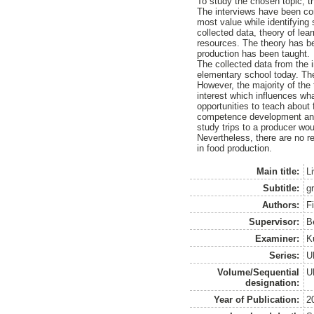
To study the chosen topic, t
The interviews have been co
most value while identifying 
collected data, theory of le
resources. The theory has be
production has been taught.
The collected data from the 
elementary school today. The
However, the majority of the
interest which influences wha
opportunities to teach about 
competence development and i
study trips to a producer wou
Nevertheless, there are no 
in food production.
Main title:
L
Subtitle:
g
Authors:
F
Supervisor:
B
Examiner:
K
Series:
U
Volume/Sequential
U
designation:
Year of Publication:
2