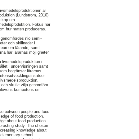
 livsmedelsproduktionen är
roduktion (Lundström, 2010).
unskap om
medelsproduktion. Fokus har
n om hur maten produceras.
lt genomfördes nio semi-
ter och skillnader i
 teori om lärande, samt
na har lärarnas möjligheter
om livsmedelsproduktion i
hållet i undervisningen samt
 som begränsar lärarnas
mpetensutvecklingsinsatser
 livsmedelsproduktion.
 och skulle vilja genomföra
tt elevens kompetens om
nce between people and food
edge of food production.
edge about food production.
teresting study. The chosen
increasing knowledge about
n elementary school.