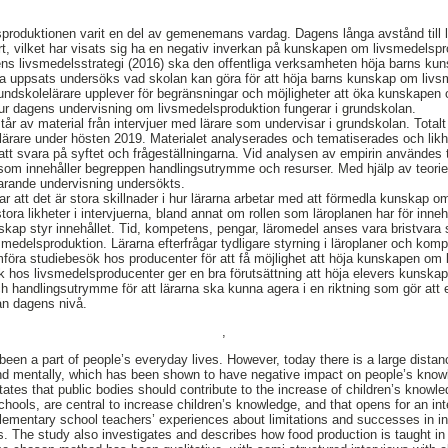
lsproduktionen varit en del av gemenemans vardag. Dagens långa avstånd till
rt, vilket har visats sig ha en negativ inverkan på kunskapen om livsmedelsp
ens livsmedelsstrategi (2016) ska den offentliga verksamheten höja barns k
na uppsats undersöks vad skolan kan göra för att höja barns kunskap om livs
grundskolelärare upplever för begränsningar och möjligheter att öka kunskape
hur dagens undervisning om livsmedelsproduktion fungerar i grundskolan.
står av material från intervjuer med lärare som undervisar i grundskolan. Tota
 lärare under hösten 2019. Materialet analyserades och tematiserades och likhe
r att svara på syftet och frågeställningarna. Vid analysen av empirin användes
 som innehåller begreppen handlingsutrymme och resurser. Med hjälp av teorier
arande undervisning undersökts.
sar att det är stora skillnader i hur lärarna arbetar med att förmedla kunskap 
tora likheter i intervjuerna, bland annat om rollen som läroplanen har för inne
nskap styr innehållet. Tid, kompetens, pengar, läromedel anses vara bristvara
vsmedelsproduktion. Lärarna efterfrågar tydligare styrning i läroplaner och ko
föra studiebesök hos producenter för att få möjlighet att höja kunskapen om
k hos livsmedelsproducenter ger en bra förutsättning att höja elevers kunskap
ch handlingsutrymme för att lärarna ska kunna agera i en riktning som gör a
ån dagens nivå.
,
een a part of people’s everyday lives. However, today there is a large dista
and mentally, which has been shown to have negative impact on people’s knowl
ates that public bodies should contribute to the increase of children’s knowl
chools, are central to increase children’s knowledge, and that opens for an in
elementary school teachers’ experiences about limitations and successes in 
ils. The study also investigates and describes how food production is taught i