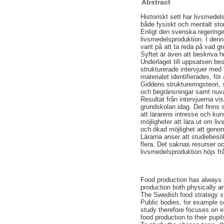
Abstract
Historiskt sett har livsmede
både fysiskt och mentalt sto
Enligt den svenska regering
livsmedelsproduktion. I den
varit på att ta reda på vad 
Syftet är även att beskriva 
Underlaget till uppsatsen be
strukturerade intervjuer med
materialet identifierades, fö
Giddens struktureringsteori,
och begränsningar samt nuv
Resultat från intervjuerna vi
grundskolan idag. Det finns s
att lärarens intresse och ku
möjligheter att lära ut om li
och ökad möjlighet att genom
Lärarna anser att studiebesö
flera. Det saknas resurser o
livsmedelsproduktion höjs fr
Food production has always b
production both physically 
The Swedish food strategy st
Public bodies, for example s
study therefore focuses on 
food production to their pup