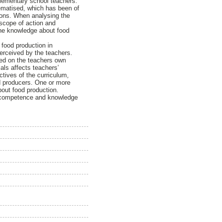
elementary school teachers.
ematised, which has been of
tions. When analysing the
 scope of action and
 the knowledge about food
 food production in
erceived by the teachers.
sed on the teachers own
als affects teachers’
ctives of the curriculum,
od producers. One or more
bout food production.
´s competence and knowledge