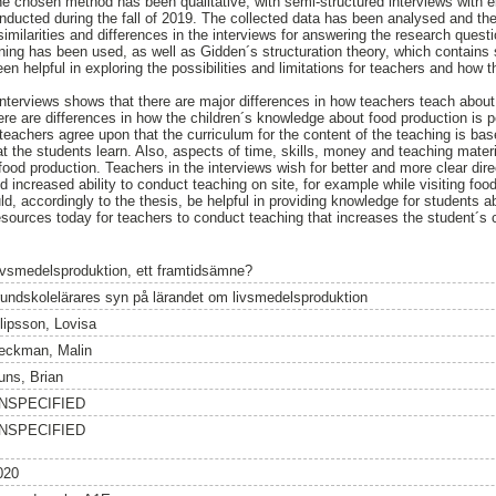
he chosen method has been qualitative, with semi-structured interviews with 
nducted during the fall of 2019. The collected data has been analysed and th
similarities and differences in the interviews for answering the research ques
arning has been used, as well as Gidden´s structuration theory, which contains
en helpful in exploring the possibilities and limitations for teachers and how
interviews shows that there are major differences in how teachers teach about
re are differences in how the children´s knowledge about food production is p
 teachers agree upon that the curriculum for the content of the teaching is ba
t the students learn. Also, aspects of time, skills, money and teaching materi
food production. Teachers in the interviews wish for better and more clear dire
ncreased ability to conduct teaching on site, for example while visiting fo
ld, accordingly to the thesis, be helpful in providing knowledge for students a
resources today for teachers to conduct teaching that increases the student
ivsmedelsproduktion, ett framtidsämne?
rundskolelärares syn på lärandet om livsmedelsproduktion
ilipsson, Lovisa
eckman, Malin
uns, Brian
NSPECIFIED
NSPECIFIED
020