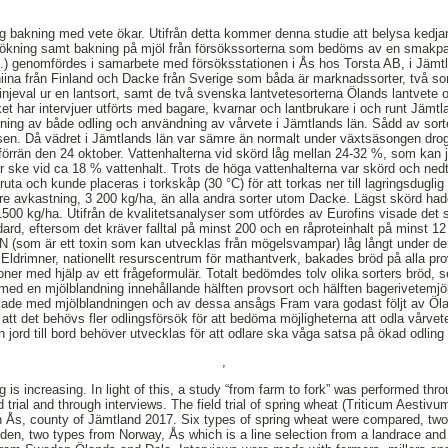
g bakning med vete ökar. Utifrån detta kommer denna studie att belysa kedjan 
rsökning samt bakning på mjöl från försökssorterna som bedöms av en smakpa
.) genomfördes i samarbete med försöksstationen i Ås hos Torsta AB, i Jämtl
niina från Finland och Dacke från Sverige som båda är marknadssorter, två so
 linjeval ur en lantsort, samt de två svenska lantvetesorterna Ölands lantvete
et har intervjuer utförts med bagare, kvarnar och lantbrukare i och runt Jämtl
ökning av både odling och användning av vårvete i Jämtlands län. Sådd av sor
platsen. Då vädret i Jämtlands län var sämre än normalt under växtsäsongen dr
förrän den 24 oktober. Vattenhalterna vid skörd låg mellan 24-32 %, som kan
ör ske vid ca 18 % vattenhalt. Trots de höga vattenhalterna var skörd och ned
ta och kunde placeras i torkskåp (30 °C) för att torkas ner till lagringsduglig
re avkastning, 3 200 kg/ha, än alla andra sorter utom Dacke. Lägst skörd had
0 kg/ha. Utifrån de kvalitetsanalyser som utfördes av Eurofins visade det si
ard, eftersom det kräver falltal på minst 200 och en råproteinhalt på minst 12
N (som är ett toxin som kan utvecklas från mögelsvampar) låg långt under de
ldrimner, nationellt resurscentrum för mathantverk, bakades bröd på alla p
ner med hjälp av ett frågeformulär. Totalt bedömdes tolv olika sorters bröd, 
med en mjölblandning innehållande hälften provsort och hälften bagerivetemj
kade med mjölblandningen och av dessa ansågs Fram vara godast följt av Öl
 att det behövs fler odlingsförsök för att bedöma möjligheterna att odla vårvet
 jord till bord behöver utvecklas för att odlare ska våga satsa på ökad odling
,
g is increasing. In light of this, a study “from farm to fork” was performed throu
ld trial and through interviews. The field trial of spring wheat (Triticum Aestiv
in Ås, county of Jämtland 2017. Six types of spring wheat were compared, tw
en, two types from Norway, Ås which is a line selection from a landrace and