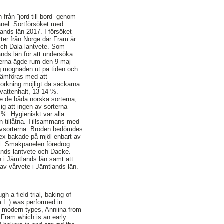
från ”jord till bord” genom
nel. Sortförsöket med
ands län 2017. I försöket
rter från Norge där Fram är
 och Dala lantvete. Som
ands län för att undersöka
terna ägde rum den 9 maj
og mognaden ut på tiden och
 jämföras med att
torkning möjligt då säckarna
 vattenhalt, 13-14 %.
e de båda norska sorterna,
g att ingen av sorterna
 %. Hygieniskt var alla
n tillåtna. Tillsammans med
rovsorterna. Bröden bedömdes
sex bakade på mjöl enbart av
öl. Smakpanelen föredrog
ands lantvete och Dacke.
e i Jämtlands län samt att
 av vårvete i Jämtlands län.
gh a field trial, baking of
um L.) was performed in
o modern types, Anniina from
 Fram which is an early