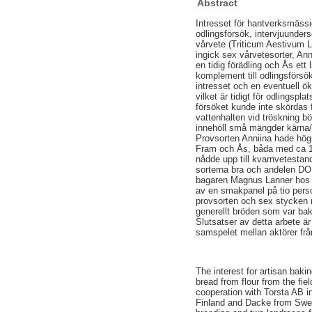
Abstract
Intresset för hantverksmässi
odlingsförsök, intervjuunde
vårvete (Triticum Aestivum L
ingick sex vårvetesorter, An
en tidig förädling och Ås ett
komplement till odlingsförsök
intresset och en eventuell 
vilket är tidigt för odlings
försöket kunde inte skördas 
vattenhalten vid tröskning b
innehöll små mängder kärna/ru
Provsorten Anniina hade hög
Fram och Ås, båda med ca 150
nådde upp till kvarnvetestand
sorterna bra och andelen DO
bagaren Magnus Lanner hos E
av en smakpanel på tio perso
provsorten och sex stycken 
generellt bröden som var ba
Slutsatser av detta arbete är
samspelet mellan aktörer från
The interest for artisan bakin
bread from flour from the fie
cooperation with Torsta AB 
Finland and Dacke from Swed