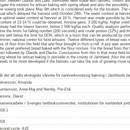
from Sweden Ölands and Dala. Interviews were made with farmers, millers and
igate the interest for artisan baking with spring wheat and also the possibilit
The sowing took place May 9th which is considered early for the location. The 
sual which delayed the harvest until October 24th. The water content at harv
e optimal water content at harvest at 18 %. Harvest was made possible by the
 content of 13-14 % could be obtained. Anniina gave, 3 200 kg/ha, higher yield 
way had the lowest harvest, below 1 500 kg/ha each. Quality analysis perfo
low the limits for falling number (200 seconds) and crude protein (12%) and the
 were well below the limit for DON, which is a toxin that can be produced by m
mner, national center for food artisans. Twelve different types of bread was m
 mix of flour from the field trial and flour brought in from a mill. A jury was ass
the panel preferred bread baked with the flour mixture. For the bread from the f
st followed by Ölands and Dacke. Conclusions from this is that more field tri
ng wheat for artisan baking is possible in the county of Jämtland. Also the in
 needs to be more developed if the farmers can take the risk of growing more s
år det att odla ekologiskt vårvete för hantverksmässig bakning i Jämtlands lä
alvarsson, Amanda
ustavsson, Anne-Maj
and
Nemby, Per-Erik
arsons, David
xamensarbete / Sveriges lantbruksuniversitet, Institutionen för norrländsk jo
018:1
018
econd cycle, A1E