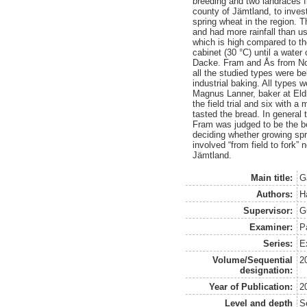
breeding and two landraces 
county of Jämtland, to invest
spring wheat in the region. 
and had more rainfall than u
which is high compared to th
cabinet (30 °C) until a water
Dacke. Fram and Ås from Nor
all the studied types were be
industrial baking. All types
Magnus Lanner, baker at Eldri
the field trial and six with a
tasted the bread. In general 
Fram was judged to be the be
deciding whether growing spri
involved “from field to fork”
Jämtland.
Main title:
G
Authors:
H
Supervisor:
G
Examiner:
P
Series:
E
Volume/Sequential
2
designation:
Year of Publication:
2
Level and depth
S