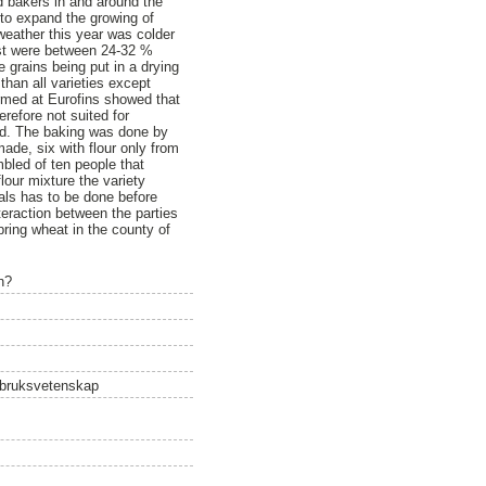
 bakers in and around the
y to expand the growing of
weather this year was colder
est were between 24-32 %
 grains being put in a drying
than all varieties except
rmed at Eurofins showed that
refore not suited for
old. The baking was done by
ade, six with flour only from
embled of ten people that
lour mixture the variety
als has to be done before
teraction between the parties
pring wheat in the county of
n?
rdbruksvetenskap