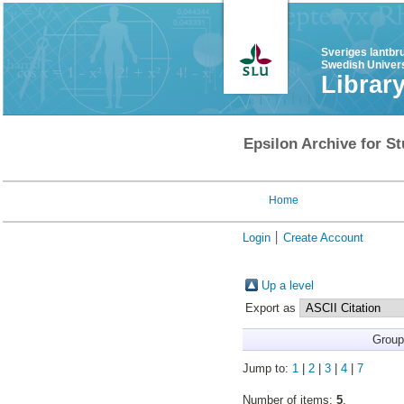
Sveriges lantbr
Swedish Univers
Librar
Epsilon Archive for St
Home
Login
Create Account
Up a level
Export as
Group
Jump to:
1
|
2
|
3
|
4
|
7
Number of items:
5
.