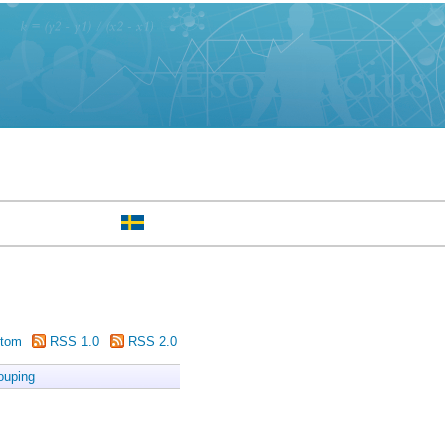
tom
RSS 1.0
RSS 2.0
ouping