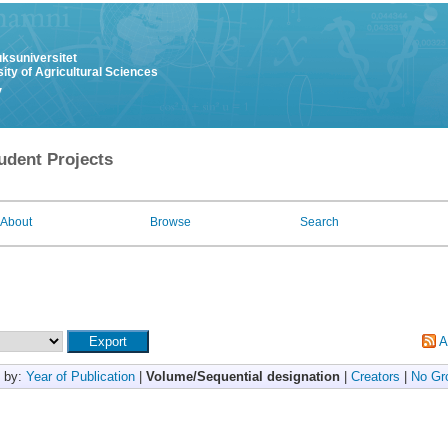
uksuniversitet
ity of Agricultural Sciences
y
udent Projects
About
Browse
Search
A
 by:
Year of Publication
|
Volume/Sequential designation
|
Creators
|
No Gr