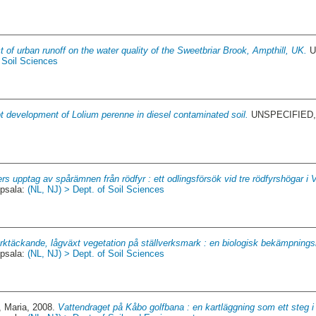
t of urban runoff on the water quality of the Sweetbriar Brook, Ampthill, UK.
U
 Soil Sciences
t development of Lolium perenne in diesel contaminated soil.
UNSPECIFIED, 
rs upptag av spårämnen från rödfyr : ett odlingsförsök vid tre rödfyrshögar i 
psala:
(NL, NJ) > Dept. of Soil Sciences
rktäckande, lågväxt vegetation på ställverksmark : en biologisk bekämpning
psala:
(NL, NJ) > Dept. of Soil Sciences
, Maria
, 2008.
Vattendraget på Kåbo golfbana : en kartläggning som ett steg i