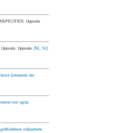
NSPECIFIED, Uppsala.
Uppsala. Uppsala:
(NL, NJ)
Västra Götalands län.
smetod mot ogräs.
 golfklubbens miljöarbete.