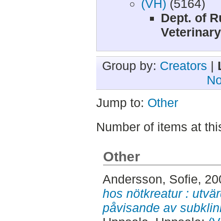
(VH)
(5164)
Dept. of 
Veterinar
Group by:
Creators
|
No
Jump to:
Other
Number of items at thi
Other
Andersson, Sofie
, 2
hos nötkreatur : utvä
påvisande av subklini