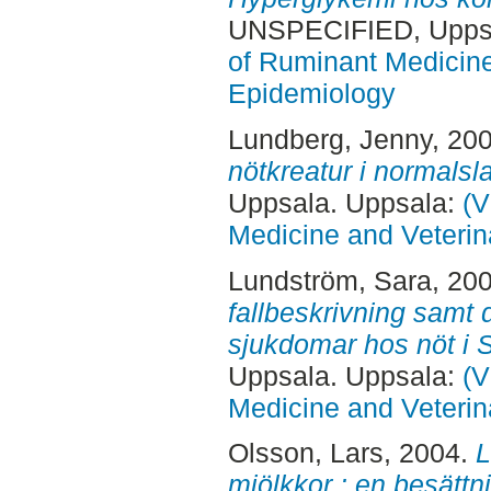
UNSPECIFIED, Uppsa
of Ruminant Medicine
Epidemiology
Lundberg, Jenny
, 20
nötkreatur i normalsl
Uppsala. Uppsala:
(V
Medicine and Veterin
Lundström, Sara
, 20
fallbeskrivning samt 
sjukdomar hos nöt i S
Uppsala. Uppsala:
(V
Medicine and Veterin
Olsson, Lars
, 2004.
L
mjölkkor : en besättni