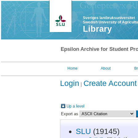
Sveriges lantbruksuniversitet
Swedish University of Agricult
Library
Epsilon Archive for Student Pro
Home
About
B
Login
Create Account
Up a level
Export as
SLU
(19145)