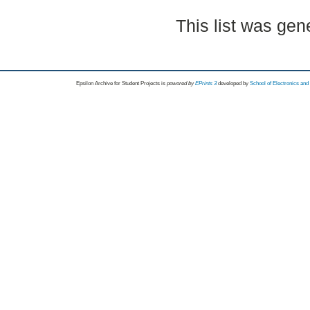
This list was ge
Epsilon Archive for Student Projects is
powored by
EPrints 3
developed by
School of Electronics an