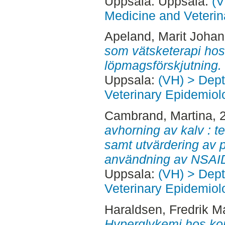
Uppsala. Uppsala:
(V
Medicine and Veterin
Apeland, Marit Joha
som vätsketerapi ho
löpmagsförskjutning.
Uppsala:
(VH) > Dept
Veterinary Epidemiol
Cambrand, Martina
, 
avhorning av kalv : t
samt utvärdering av 
användning av NSAI
Uppsala:
(VH) > Dept
Veterinary Epidemiol
Haraldsen, Fredrik M
Hyperglykemi hos ko