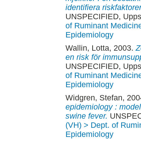
identifiera riskfaktor
UNSPECIFIED, Uppsa
of Ruminant Medicine
Epidemiology
Wallin, Lotta
, 2003.
Z
en risk för immunsup
UNSPECIFIED, Uppsa
of Ruminant Medicine
Epidemiology
Widgren, Stefan
, 20
epidemiology : modell
swine fever.
UNSPECIF
(VH) > Dept. of Rumi
Epidemiology