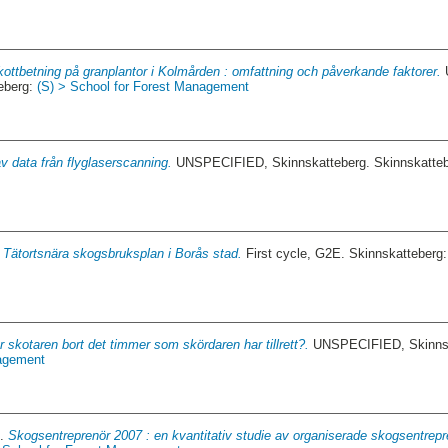
kottbetning på granplantor i Kolmården : omfattning och påverkande faktorer.
teberg:
(S) > School for Forest Management
v data från flyglaserscanning.
UNSPECIFIED, Skinnskatteberg. Skinnskatte
.
Tätortsnära skogsbruksplan i Borås stad.
First cycle, G2E. Skinnskatteberg
r skotaren bort det timmer som skördaren har tillrett?.
UNSPECIFIED, Skinnska
nagement
9.
Skogsentreprenör 2007 : en kvantitativ studie av organiserade skogsentrepre