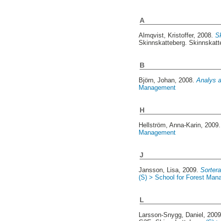
A
Almqvist, Kristoffer
, 2008.
S
Skinnskatteberg. Skinnskat
B
Björn, Johan
, 2008.
Analys a
Management
H
Hellström, Anna-Karin
, 2009
Management
J
Jansson, Lisa
, 2009.
Sortera
(S) > School for Forest Ma
L
Larsson-Snygg, Daniel
, 200