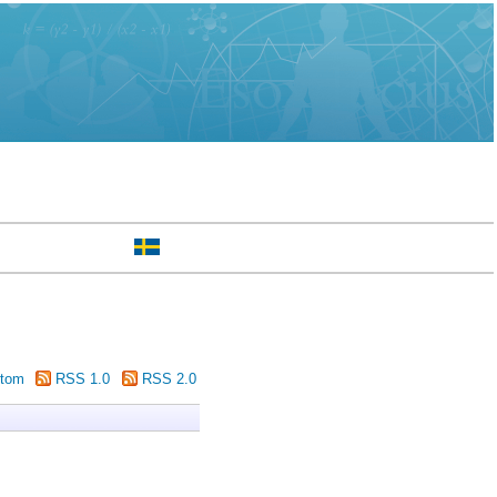
tom
RSS 1.0
RSS 2.0