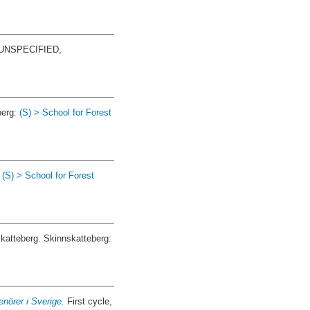
UNSPECIFIED,
berg:
(S) > School for Forest
:
(S) > School for Forest
tteberg. Skinnskatteberg:
nörer i Sverige.
First cycle,