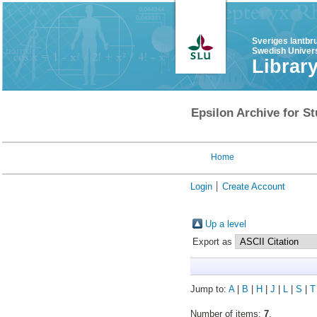
Sveriges lantbr
Swedish Univers
Librar
Epsilon Archive for St
Home
Login
Create Account
Up a level
Export as
Jump to:
A
|
B
|
H
|
J
|
L
|
S
|
T
Number of items:
7
.