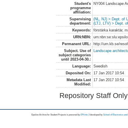
Student's
NY004 Landscape Ar
programme
affiliation:
Supervising
(NL, NJ) > Dept. of
department:
(LTJ, LTV) > Dept. 
Keywords:
förstärka karaktär, 
URN:NBN:
urn:nbn:se:slu:epsil
Permanent URL:
http://urn.kb.se/res
Subject. Use of
Landscape architect
subject categories
until 2023-04-30.:
Language:
Swedish
Deposited On:
17 Jan 2017 10:54
Metadata Last
17 Jan 2017 10:54
Modified:
Repository Staff Onl
Epsilon Archive for Student Projects is
powored by
EPrints 3
developed by
School of Electronics an