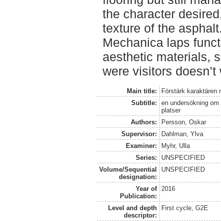
the character desired
texture of the asphalt
Mechanica laps functi
aesthetic materials,
were visitors doesn’t
Main title:
Förstärk karaktären
Subtitle:
en undersökning om h
platser
Authors:
Persson, Oskar
Supervisor:
Dahlman, Ylva
Examiner:
Myhr, Ulla
Series:
UNSPECIFIED
Volume/Sequential
UNSPECIFIED
designation:
Year of
2016
Publication:
Level and depth
First cycle, G2E
descriptor: