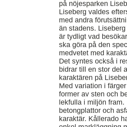
på nöjesparken Liseb
Liseberg valdes efters
med andra förutsättn
än stadens. Liseberg
är tydligt vad besöka
ska göra på den speci
medvetet med karaktä
Det syntes också i re
bidrar till en stor del 
karaktären på Lisebe
Med variation i färge
former av sten och be
lekfulla i miljön fra
betongplattor och asf
karaktär. Kållerado 
enkel markläggning m