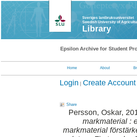
Sveriges lantbruksuniversitet
Swedish University of Agricult
Library
Epsilon Archive for Student Pro
Home
About
B
Login
Create Account
Share
Persson, Oskar
, 20
markmaterial : 
markmaterial förstärk