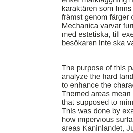
karaktären som finns 
främst genom färger o
Mechanica varvar funk
med estetiska, till ex
besökaren inte ska v
The purpose of this p
analyze the hard lan
to enhance the chara
Themed areas mean 
that supposed to mimic
This was done by ex
how impervious surfa
areas Kaninlandet, J