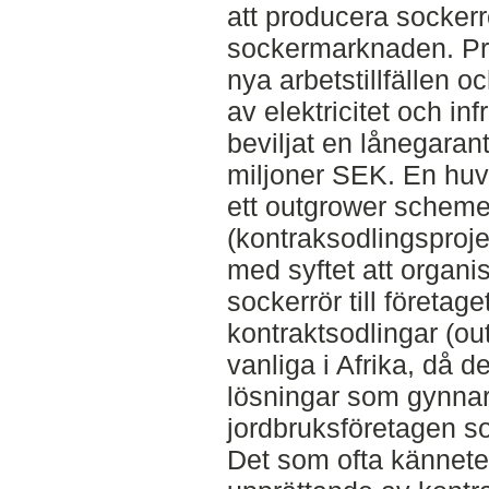
att producera socker
sockermarknaden. Pro
nya arbetstillfällen 
av elektricitet och in
beviljat en lånegaran
miljoner SEK. En huv
ett outgrower scheme
(kontraksodlingsproje
med syftet att organi
sockerrör till företag
kontraktsodlingar (ou
vanliga i Afrika, då de
lösningar som gynnar
jordbruksföretagen s
Det som ofta kännete