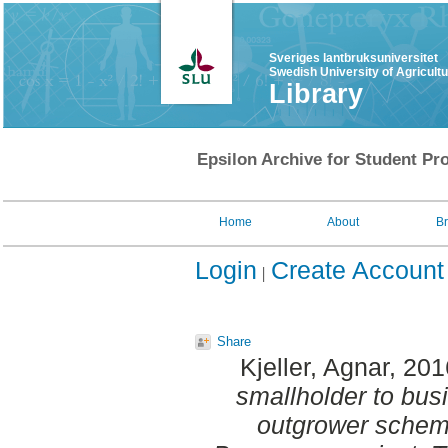
Sveriges lantbruksuniversitet
Swedish University of Agricult
Library
Epsilon Archive for Student Pro
Home
About
B
Login
Create Account
Share
Kjeller, Agnar
, 20
smallholder to bus
outgrower schem