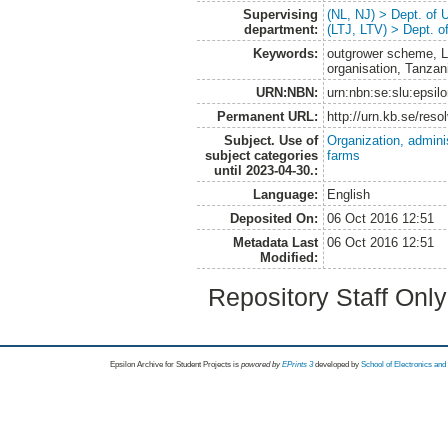
Supervising
(NL, NJ) > Dept. of
department:
(LTJ, LTV) > Dept. 
Keywords:
outgrower scheme, LS
organisation, Tanzan
URN:NBN:
urn:nbn:se:slu:epsil
Permanent URL:
http://urn.kb.se/res
Subject. Use of
Organization, admini
subject categories
farms
until 2023-04-30.:
Language:
English
Deposited On:
06 Oct 2016 12:51
Metadata Last
06 Oct 2016 12:51
Modified:
Repository Staff Onl
Epsilon Archive for Student Projects is
powored by
EPrints 3
developed by
School of Electronics an