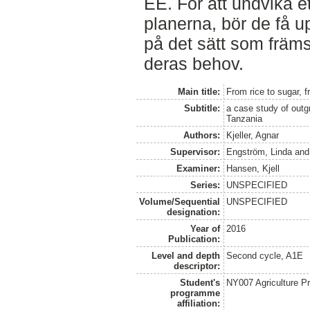
EE. För att undvika ett
planerna, bör de få u
på det sätt som frä
deras behov.
Main title:
From rice to sugar, 
Subtitle:
a case study of out
Tanzania
Authors:
Kjeller, Agnar
Supervisor:
Engström, Linda
an
Examiner:
Hansen, Kjell
Series:
UNSPECIFIED
Volume/Sequential
UNSPECIFIED
designation:
Year of
2016
Publication:
Level and depth
Second cycle, A1E
descriptor:
Student's
NY007 Agriculture 
programme
affiliation: