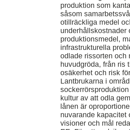
produktion som kanta
såsom samarbetssvår
otillräckliga medel oc
underhållskostnader 
produktionsmedel, m
infrastrukturella prob
odlade rissorten och m
huvudgröda, från ris ti
osäkerhet och risk fö
Lantbrukarna i områd
sockerrörsproduktion 
kultur av att odla g
lånen är oproportioner
nuvarande kapacitet 
visioner och mål reda