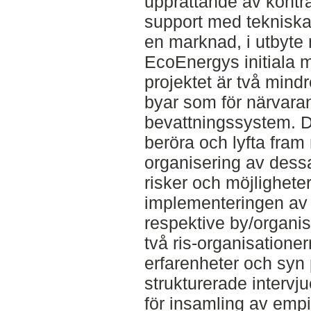
upprättande av kontra
support med tekniska
en marknad, i utbyte 
EcoEnergys initiala 
projektet är två mindr
byar som för närvaran
bevattningssystem. D
beröra och lyfta fram
organisering av dess
risker och möjlighete
implementeringen av 
respektive by/organi
två ris-organisatione
erfarenheter och syn 
strukturerade interv
för insamling av empi