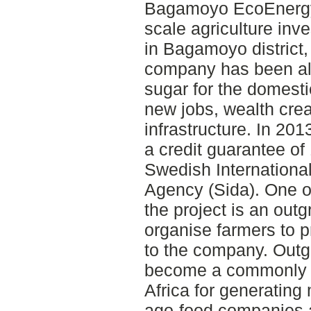
Bagamoyo EcoEnergy 
scale agriculture inv
in Bagamoyo district
company has been all
sugar for the domest
new jobs, wealth crea
infrastructure. In 20
a credit guarantee of
Swedish Internation
Agency (Sida). One o
the project is an out
organise farmers to 
to the company. Out
become a commonly 
Africa for generating
ago-food companies 