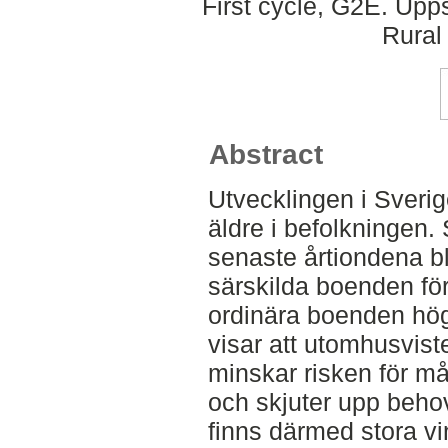
First cycle, G2E. Upp
Rural
Abstract
Utvecklingen i Sverige
äldre i befolkningen.
senaste årtiondena bli
särskilda boenden för 
ordinära boenden hög
visar att utomhusvist
minskar risken för m
och skjuter upp beho
finns därmed stora vi