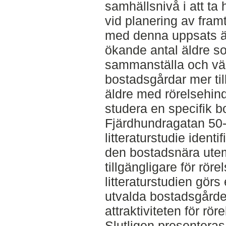
samhällsnivå i att ta 
vid planering av fram
med denna uppsats är
ökande antal äldre s
sammanställa och vä
bostadsgårdar mer till
äldre med rörelsehind
studera en specifik b
Fjärdhundragatan 50-
litteraturstudie ident
den bostadsnära utemi
tillgängligare för rör
litteraturstudien görs
utvalda bostadsgården
attraktiviteten för r
Slutligen presentera