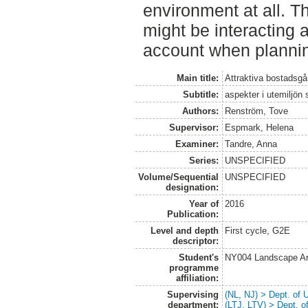
environment at all. T
might be interacting 
account when planning
Main title:
Attraktiva bostadsgår
Subtitle:
aspekter i utemiljön 
Authors:
Renström, Tove
Supervisor:
Espmark, Helena
Examiner:
Tandre, Anna
Series:
UNSPECIFIED
Volume/Sequential
UNSPECIFIED
designation:
Year of
2016
Publication:
Level and depth
First cycle, G2E
descriptor:
Student's
NY004 Landscape Ar
programme
affiliation:
Supervising
(NL, NJ) > Dept. of
department:
(LTJ, LTV) > Dept. 