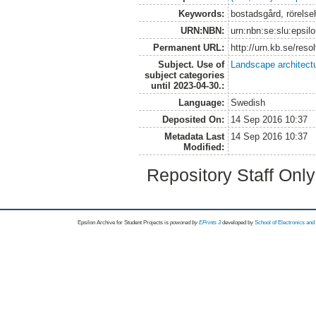
Keywords:
bostadsgård, rörelsehi
URN:NBN:
urn:nbn:se:slu:epsil
Permanent URL:
http://urn.kb.se/res
Subject. Use of
Landscape architect
subject categories
until 2023-04-30.:
Language:
Swedish
Deposited On:
14 Sep 2016 10:37
Metadata Last
14 Sep 2016 10:37
Modified:
Repository Staff Onl
Epsilon Archive for Student Projects is
powored by
EPrints 3
developed by
School of Electronics an