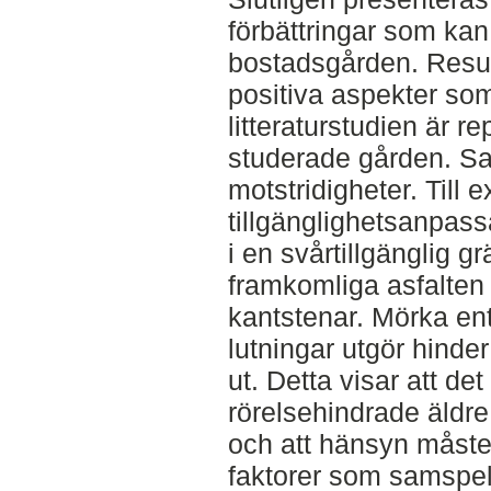
förbättringar som ka
bostadsgården. Resul
positiva aspekter so
litteraturstudien är 
studerade gården. Sam
motstridigheter. Till 
tillgänglighetsanpass
i en svårtillgänglig gr
framkomliga asfalten
kantstenar. Mörka en
lutningar utgör hinder
ut. Detta visar att det
rörelsehindrade äldre ä
och att hänsyn måste t
faktorer som samspel