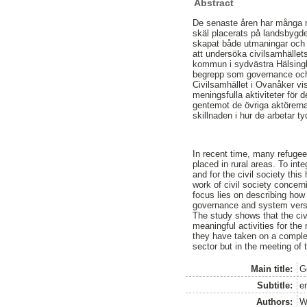
Abstract
De senaste åren har många mä
skäl placerats på landsbygde
skapat både utmaningar och 
att undersöka civilsamhället
kommun i sydvästra Hälsingla
begrepp som governance och 
Civilsamhället i Ovanåker vis
meningsfulla aktiviteter för 
gentemot de övriga aktörerna
skillnaden i hur de arbetar tyd
In recent time, many refuge
placed in rural areas. To int
and for the civil society thi
work of civil society concern
focus lies on describing how
governance and system versu
The study shows that the civi
meaningful activities for th
they have taken on a complem
sector but in the meeting of
Main title:
G
Subtitle:
e
Authors:
W