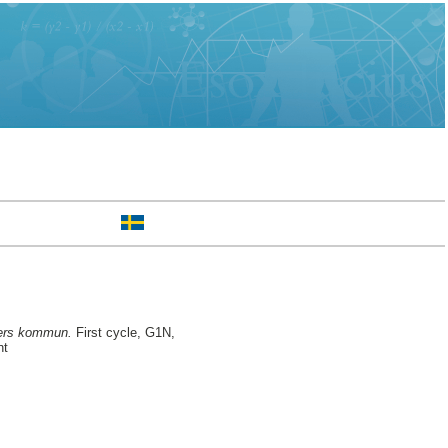
kers kommun.
First cycle, G1N,
nt