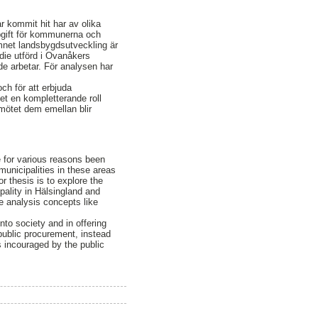
r kommit hit har av olika
ppgift för kommunerna och
mnet landsbygdsutveckling är
die utförd i Ovanåkers
de arbetar. För analysen har
och för att erbjuda
let en kompletterande roll
 mötet dem emellan blir
 for various reasons been
municipalities in these areas
r thesis is to explore the
pality in Hälsingland and
e analysis concepts like
nto society and in offering
public procurement, instead
s incouraged by the public