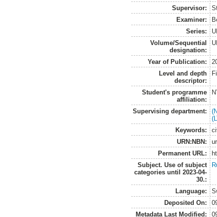
Supervisor:
S
Examiner:
B
Series:
U
Volume/Sequential
U
designation:
Year of Publication:
2
Level and depth
F
descriptor:
Student's programme
N
affiliation:
Supervising department:
(
(
Keywords:
c
URN:NBN:
u
Permanent URL:
h
Subject. Use of subject
R
categories until 2023-04-
30.:
Language:
S
Deposited On:
0
Metadata Last Modified:
0