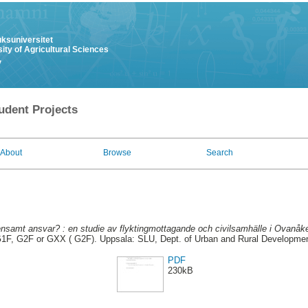
uksuniversitet
ity of Agricultural Sciences
y
udent Projects
About
Browse
Search
samt ansvar? : en studie av flyktingmottagande och civilsamhälle i Ovanå
1F, G2F or GXX ( G2F). Uppsala: SLU, Dept. of Urban and Rural Developme
PDF
230kB