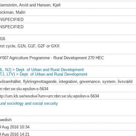
tiernström, Arvid
and
Hansen, Kjell
eckman, Malin
NSPECIFIED
NSPECIFIED
016
irst cycle, G1N, G1F, G2F or GXX
Y007 Agriculture Programme - Rural Development 270 HEC
NL, NJ) > Dept. of Urban and Rural Development
LTJ, LTV) > Dept. of Urban and Rural Development
ivilsamhället, flyktingmottagande, integration, governance, system, livsvärld
rn:nbn:se:slu:epsilon-s-5634
ttp://urn.kb.se/resolve?urn=urn:nbn:se:slu:epsilon-s-5634
ural sociology and social security
wedish
9 Aug 2016 10:34
9 Aug 2016 14:21