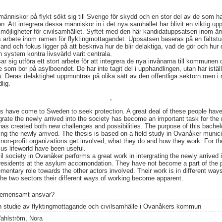
nniskor på flykt sökt sig till Sverige för skydd och en stor del av de som ha
n. Att integrera dessa människor in i det nya samhället har blivit en viktig u
möjligheter för civilsamhället. Syftet med den här kandidatuppsatsen inom ä
s arbete inom ramen för flyktingmottagandet. Uppsatsen baseras på en fältstu
nd och fokus ligger på att beskriva hur de blir delaktiga, vad de gör och hur 
system kontra livsvärld varit centrala.
ar sig utföra ett stort arbete för att integrera de nya invånarna till kommunen 
de som bor på asylboendet. De har inte tagit del i upphandlingen, utan har istäl
. Deras delaktighet uppmuntras på olika sätt av den offentliga sektorn men i
lig.
,
es have come to Sweden to seek protection. A great deal of these people have
egrate the newly arrived into the society has become an important task for the 
s has created both new challenges and possibilities. The purpose of this bachelo
ing the newly arrived. The thesis is based on a field study in Ovanåker munici
 non-profit organizations get involved, what they do and how they work. For th
s lifeworld have been useful.
l society in Ovanåker performs a great work in intergrating the newly arrived i
e residents at the asylum accomondation. They have not become a part of the 
entary role towards the other actors involved. Their work is in different way
 the two sectors their different ways of working become apparent.
emensamt ansvar?
n studie av flyktingmottagande och civilsamhälle i Ovanåkers kommun
ahlström, Nora