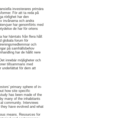
ansiella investerares primära
ormer. För att ta reda på
a rörlighet har den
av invånarna och andra
ntervjuer har genomförts med
tydelse de har för ortens
a har hämtats från flera håll:
d globala forum för
 föreningsmedlemmar och
sningar på samhällsbehov
andling har de hållit nere
Det innebär möjligheter och
tioner tillsammans med
 underlättat för dem att
stors' primary sphere of in-
ut how site specific
a study has been made of the
 by many of the inhabitants
cal community. Interviews
s they have evolved and what
rious means. Resources for