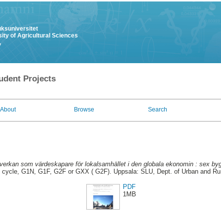
uksuniversitet
ity of Agricultural Sciences
y
udent Projects
About
Browse
Search
erkan som värdeskapare för lokalsamhället i den globala ekonomin : sex bygd
t cycle, G1N, G1F, G2F or GXX ( G2F). Uppsala: SLU, Dept. of Urban and Ru
PDF
1MB