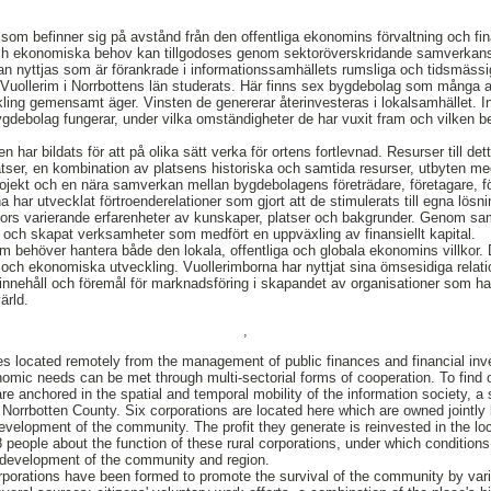
 som befinner sig på avstånd från den offentliga ekonomins förvaltning och fin
 och ekonomiska behov kan tillgodoses genom sektoröverskridande samverkansf
kan nyttjas som är förankrade i informationssamhällets rumsliga och tidsmässig
 Vuollerim i Norrbottens län studerats. Här finns sex bygdebolag som många 
ling gemensamt äger. Vinsten de genererar återinvesteras i lokalsamhället. I
debolag fungerar, under vilka omständigheter de har vuxit fram och vilken be
 har bildats för att på olika sätt verka för ortens fortlevnad. Resurser till dett
atser, en kombination av platsens historiska och samtida resurser, utbyten me
projekt och en nära samverkan mellan bygdebolagens företrädare, företagare,
a har utvecklat förtroenderelationer som gjort att de stimulerats till egna lö
ors varierande erfarenheter av kunskaper, platser och bakgrunder. Genom samh
och skapat verksamheter som medfört en uppväxling av finansiellt kapital.
 behöver hantera både den lokala, offentliga och globala ekonomins villkor. 
 och ekonomiska utveckling. Vuollerimborna har nyttjat sina ömsesidiga rela
innehåll och föremål för marknadsföring i skapandet av organisationer som har
ärld.
,
es located remotely from the management of public finances and financial inve
nomic needs can be met through multi-sectorial forms of cooperation. To find o
re anchored in the spatial and temporal mobility of the information society, 
 Norrbotten County. Six corporations are located here which are owned jointly
evelopment of the community. The profit they generate is reinvested in the lo
people about the function of these rural corporations, under which condition
e development of the community and region.
rporations have been formed to promote the survival of the community by va