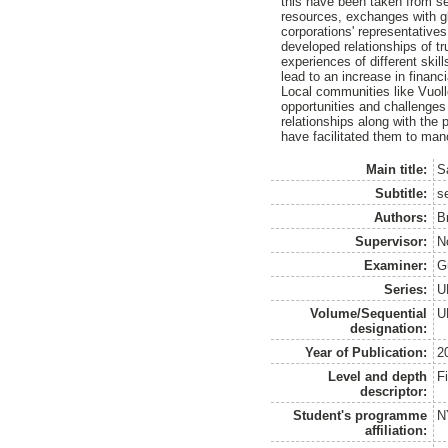
this have been taken from se
resources, exchanges with gl
corporations' representative
developed relationships of t
experiences of different ski
lead to an increase in financi
Local communities like Vuoll
opportunities and challenges
relationships along with the 
have facilitated them to man
Main title:
S
Subtitle:
s
Authors:
B
Supervisor:
N
Examiner:
G
Series:
U
Volume/Sequential
U
designation:
Year of Publication:
2
Level and depth
F
descriptor:
Student's programme
N
affiliation: