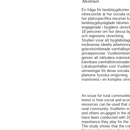
Abstract
En fråga för landsbygdsorter
intressesfär är hur sociala
hur platsspecifika resurser 
landsbygdspräglade tätorten
engagerade i bygdens utveck
18 personer om hur dessa byg
och regionens utveckling.
Studien visar att bygdebolagen
invånarnas ideella arbetsins
gräsrotsinitierade samhälls
privatpersoner. Vuollerimborn
genom att inkludera människ
kännbara samhällskostnader 
Lokalsamhällen som Vuollerim
utmaningar för deras sociala
platsens fysiska omgivning, 
manövrera i en komplex omv
An issue for rural communiti
terest is how social and eco
resources can be used that a
rural community Vuollerim in
and others en-gaged in the d
have been conducted with 18 
importance they play for th
The study shows that the co