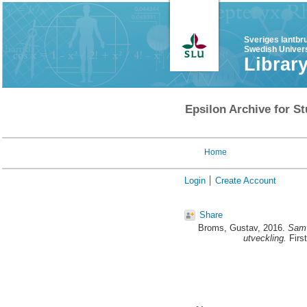
Sveriges lantbr
Swedish Univers
Librar
Epsilon Archive for St
Home
Login
Create Account
Share
Broms, Gustav
, 2016.
Samv
utveckling.
Firs