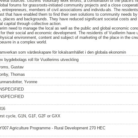
veral sources: citizens' voluntary work efforts, a combination of the place's 
obal forums for grassroots-initiated community projects and a close cooperat
s, entrepreneurs, members of civil associations and individu-als. The resident
rust that have enabled them to find their own solutions to community needs by 
lls, places and backgrounds. They have reduced significant societal costs and 
al capital through collective action.
erim need to manage the local as well as the public and global economic cond
 for their social and economic development. The residents of Vuollerim have ut
physical environment, content and subject of marketing of the place in the crea
oeuvre in a complex world.
amverkan som värdeskapare för lokalsamhället i den globala ekonomin
ex bygdebolags roll för Vuollerims utveckling
roms, Gustav
orrby, Thomas
unnarsdotter, Yvonne
NSPECIFIED
NSPECIFIED
016
irst cycle, G1N, G1F, G2F or GXX
Y007 Agriculture Programme - Rural Development 270 HEC