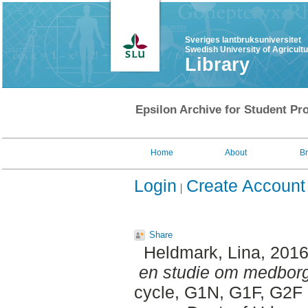
Sveriges lantbruksuniversitet
Swedish University of Agricult
Library
Epsilon Archive for Student Pro
Home
About
B
Login
Create Account
Share
Heldmark, Lina
, 201
en studie om medborg
cycle, G1N, G1F, G2F 