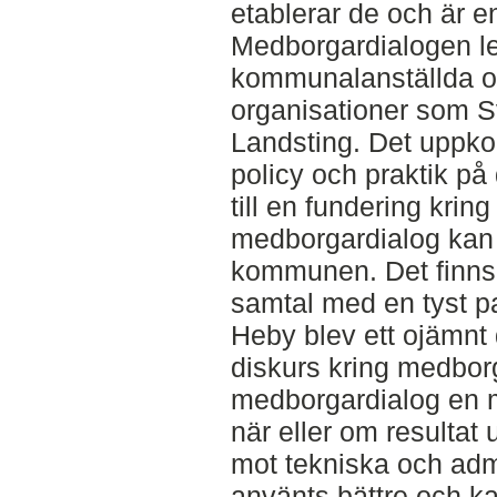
etablerar de och är e
Medborgardialogen le
kommunalanställda oc
organisationer som 
Landsting. Det uppko
policy och praktik på
till en fundering krin
medborgardialog kan 
kommunen. Det finns r
samtal med en tyst pa
Heby blev ett ojämnt
diskurs kring medborg
medborgardialog en m
när eller om resultat ut
mot tekniska och adm
använts bättre och kan