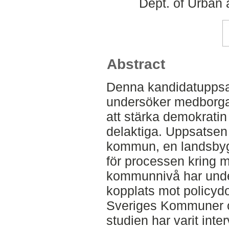
Dept. of Urban
Abstract
Denna kandidatuppsa
undersöker medborgar
att stärka demokrati
delaktiga. Uppsatsen
kommun, en landsbyg
för processen kring 
kommunnivå har unde
kopplats mot policyd
Sveriges Kommuner oc
studien har varit int