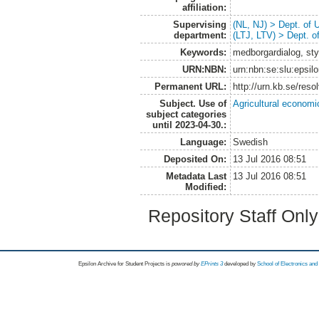
affiliation:
Supervising
(NL, NJ) > Dept. of
department:
(LTJ, LTV) > Dept. 
Keywords:
medborgardialog, styrn
URN:NBN:
urn:nbn:se:slu:epsil
Permanent URL:
http://urn.kb.se/res
Subject. Use of
Agricultural economi
subject categories
until 2023-04-30.:
Language:
Swedish
Deposited On:
13 Jul 2016 08:51
Metadata Last
13 Jul 2016 08:51
Modified:
Repository Staff Onl
Epsilon Archive for Student Projects is
powored by
EPrints 3
developed by
School of Electronics an