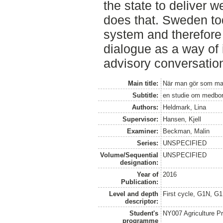
the state to deliver w
does that. Sweden tod
system and therefore 
dialogue as a way of 
advisory conversation
Main title:
När man gör som ma
Subtitle:
en studie om medbor
Authors:
Heldmark, Lina
Supervisor:
Hansen, Kjell
Examiner:
Beckman, Malin
Series:
UNSPECIFIED
Volume/Sequential
UNSPECIFIED
designation:
Year of
2016
Publication:
Level and depth
First cycle, G1N, G
descriptor:
Student's
NY007 Agriculture 
programme