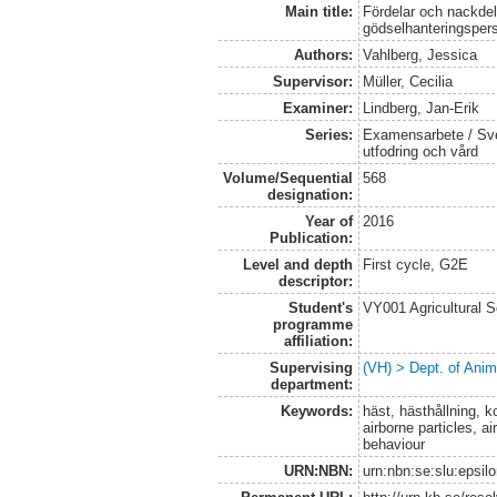
Main title:
Fördelar och nackdel
gödselhanteringsper
Authors:
Vahlberg, Jessica
Supervisor:
Müller, Cecilia
Examiner:
Lindberg, Jan-Erik
Series:
Examensarbete / Sver
utfodring och vård
Volume/Sequential
568
designation:
Year of
2016
Publication:
Level and depth
First cycle, G2E
descriptor:
Student's
VY001 Agricultural 
programme
affiliation:
Supervising
(VH) > Dept. of Anim
department:
Keywords:
häst, hästhållning, ko
airborne particles, a
behaviour
URN:NBN:
urn:nbn:se:slu:epsil