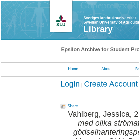
Sveriges lantbruksuniversitet
Swedish University of Agricult
Library
Epsilon Archive for Student Pro
Home
About
B
Login
Create Account
Share
Vahlberg, Jessica
, 
med olika strömat
gödselhanteringspe