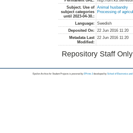
Permanent URL:
http://urn.kb.se/res
Subject. Use of
Animal husbandry
subject categories
Processing of agricu
until 2023-04-30.:
Language:
Swedish
Deposited On:
22 Jun 2016 11:20
Metadata Last
22 Jun 2016 11:20
Modified:
Repository Staff Onl
Epsilon Archive for Student Projects is
powored by
EPrints 3
developed by
School of Electronics an