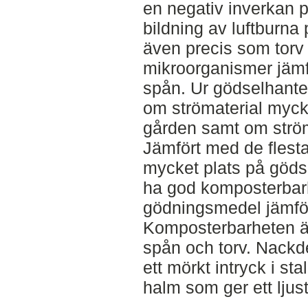
en negativ inverkan på
bildning av luftburna
även precis som torv
mikroorganismer jämf
spån. Ur gödselhante
om strömaterial myck
gården samt om ström
Jämfört med de flesta
mycket plats på gödse
ha god komposterbarhe
gödningsmedel jämfö
Komposterbarheten är
spån och torv. Nackde
ett mörkt intryck i sta
halm som ger ett ljust 