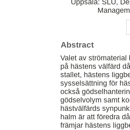
Uppsala: SLU, Dep
Managemen
Abstract
Valet av strömateria
på hästens välfärd då 
stallet, hästens liggb
sysselsättning för hä
också gödselhanterin
gödselvolym samt ko
hästvälfärds synpunkt v
halm är att föredra d
främjar hästens ligg