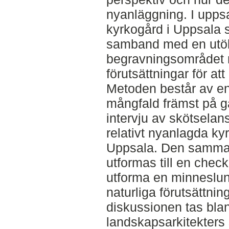
nyanläggning. I upps
kyrkogård i Uppsala 
samband med en utö
begravningsområdet 
förutsättningar för at
Metoden består av en 
mångfald främst på g
intervju av skötselan
relativt nyanlagda ky
Uppsala. Den samman
utformas till en chec
utforma en minneslun
naturliga förutsättnin
diskussionen tas bla
landskapsarkitekters