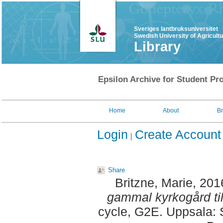
Sveriges lantbruksuniversitet
Swedish University of Agricult
Library
Epsilon Archive for Student Pro
Home
About
B
Login
Create Account
Share
Britzne, Marie
, 201
gammal kyrkogård ti
cycle, G2E. Uppsala: 