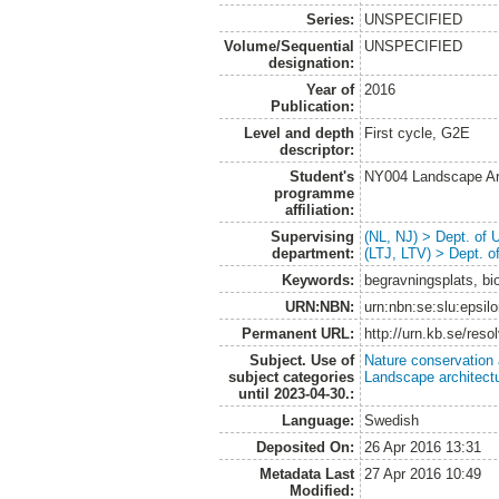
Series:
UNSPECIFIED
Volume/Sequential
UNSPECIFIED
designation:
Year of
2016
Publication:
Level and depth
First cycle, G2E
descriptor:
Student's
NY004 Landscape Ar
programme
affiliation:
Supervising
(NL, NJ) > Dept. of
department:
(LTJ, LTV) > Dept. 
Keywords:
begravningsplats, bio
URN:NBN:
urn:nbn:se:slu:epsil
Permanent URL:
http://urn.kb.se/res
Subject. Use of
Nature conservation
subject categories
Landscape architect
until 2023-04-30.:
Language:
Swedish
Deposited On:
26 Apr 2016 13:31
Metadata Last
27 Apr 2016 10:49
Modified: