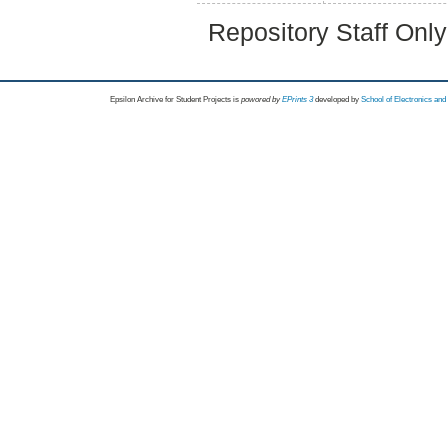
Repository Staff Onl
Epsilon Archive for Student Projects is
powored by
EPrints 3
developed by
School of Electronics an