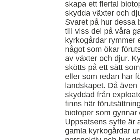
skapa ett flertal bio
skydda växter och dju
Svaret på hur dessa 
till viss del på våra
kyrkogårdar rymmer e
något som ökar förut
av växter och djur. 
skötts på ett sätt so
eller som redan har f
landskapet. Då även 
skyddad från exploate
finns här förutsättni
biotoper som gynnar 
Uppsatsens syfte är 
gamla kyrkogårdar ur 
perspektiv och hur d