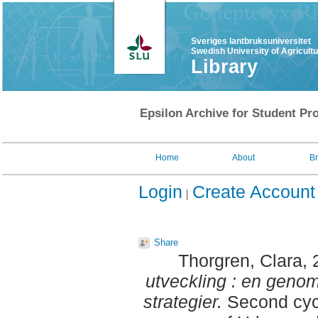
Sveriges lantbruksuniversitet
Swedish University of Agricult
Library
Epsilon Archive for Student Pro
Home
About
B
Login
Create Account
Share
Thorgren, Clara
,
utveckling : en gen
strategier.
Second cycl