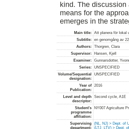
kind. The discussion 
means for the approa
emerges in the strate
Main title:
Att planera för lokal
Subtitle:
en genomgång av 22 
Authors:
Thorgren, Clara
Supervisor:
Hansen, Kjell
Examiner:
Gunnarsdotter, Yvon
Series:
UNSPECIFIED
Volume/Sequential
UNSPECIFIED
designation:
Year of
2016
Publication:
Level and depth
Second cycle, A1E
descriptor:
Student's
NY007 Agriculture 
programme
affiliation:
Supervising
(NL, NJ) > Dept. of
department:
(LTJ, LTV) > Dept. 