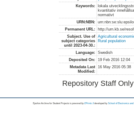
Keywords:
lokala utvecklingsst
kvantitativ innehålls
normativt
URN:NBN:
urn:nbn:se:slu:epsil
Permanent URL:
http://urn.kb.se/res
Subject. Use of
Agricultural economi
subject categories
Rural population
until 2023-04-30.:
Language:
Swedish
Deposited On:
19 Feb 2016 12:04
Metadata Last
16 May 2016 05:38
Modified:
Repository Staff Onl
Epsilon Archive for Student Projects is
powored by
EPrints 3
developed by
School of Electronics an