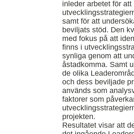
inleder arbetet för at
utvecklingsstrategier
samt för att undersök
beviljats stöd. Den kv
med fokus på att iden
finns i utvecklingsstr
synliga genom att und
åstadkomma. Samt un
de olika Leaderområd
och dess beviljade p
används som analysver
faktorer som påverk
utvecklingsstrategier
projekten.
Resultatet visar att 
det ingående Leadero