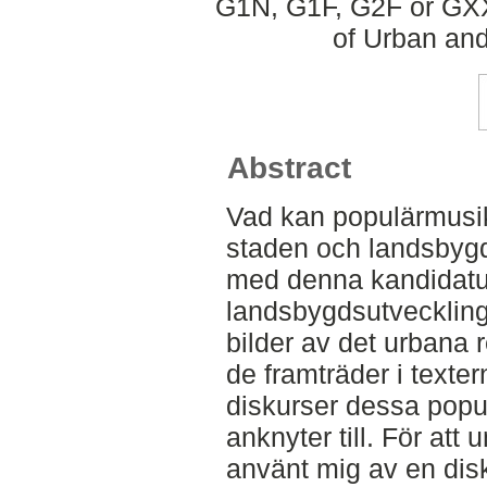
G1N, G1F, G2F or GXX
of Urban an
Abstract
Vad kan populärmusi
staden och landsbygde
med denna kandidat
landsbygdsutveckling
bilder av det urbana 
de framträder i textern
diskurser dessa popu
anknyter till. För att
använt mig av en disk