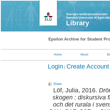
Sveriges lantbruksuniversitet
Swedish University of Agricult
Library
Epsilon Archive for Student Pro
Home
About
B
Login
Create Account
Share
Löf, Julia
, 2016.
Drö
skogen : diskursiva 
och det rurala i sve