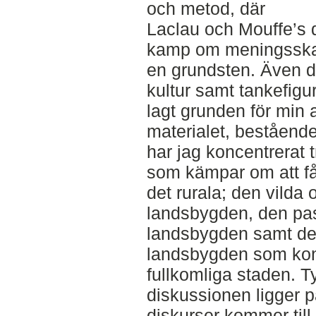
och metod, där
Laclau och Mouffe’s 
kamp om meningsska
en grundsten. Även d
kultur samt tankefigu
lagt grunden för min 
materialet, beståend
har jag koncentrerat 
som kämpar om att få
det rurala; den vild
landsbygden, den past
landsbygden samt d
landsbygden som kon
fullkomliga staden. 
diskussionen ligger p
diskurser kommer till 