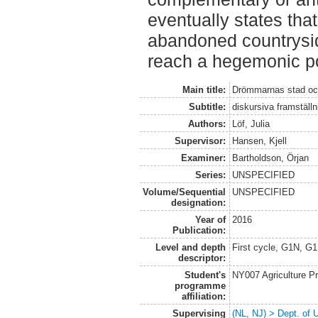
eventually states tha
abandoned countrysid
reach a hegemonic po
Main title:
Drömmarnas stad oc
Subtitle:
diskursiva framställ
Authors:
Löf, Julia
Supervisor:
Hansen, Kjell
Examiner:
Bartholdson, Örjan
Series:
UNSPECIFIED
Volume/Sequential
UNSPECIFIED
designation:
Year of
2016
Publication:
Level and depth
First cycle, G1N, G
descriptor:
Student's
NY007 Agriculture 
programme
affiliation:
Supervising
(NL, NJ) > Dept. of