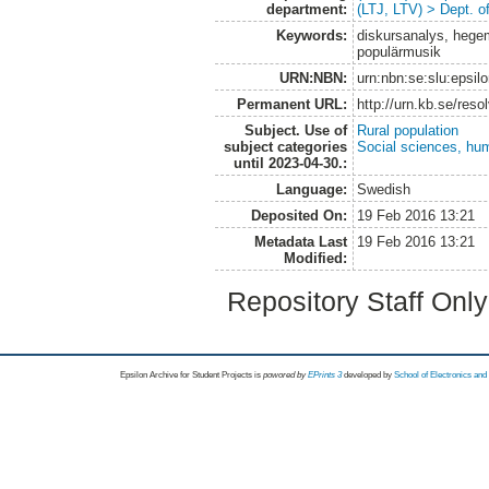
department:
(LTJ, LTV) > Dept. 
Keywords:
diskursanalys, hegemo
populärmusik
URN:NBN:
urn:nbn:se:slu:epsil
Permanent URL:
http://urn.kb.se/res
Subject. Use of
Rural population
subject categories
Social sciences, hu
until 2023-04-30.:
Language:
Swedish
Deposited On:
19 Feb 2016 13:21
Metadata Last
19 Feb 2016 13:21
Modified:
Repository Staff Onl
Epsilon Archive for Student Projects is
powored by
EPrints 3
developed by
School of Electronics an