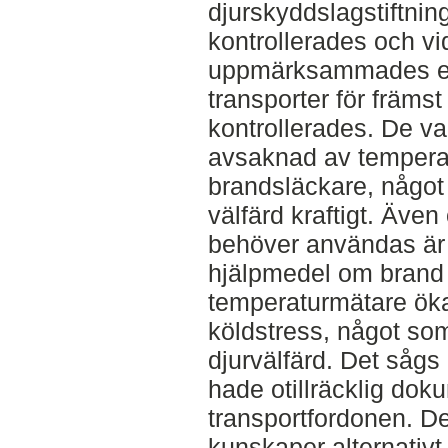
djurskyddslagstiftnin
kontrollerades och vi
uppmärksammades en e
transporter för främs
kontrollerades. De va
avsaknad av tempera
brandsläckare, något
välfärd kraftigt. Äve
behöver användas är d
hjälpmedel om brand 
temperaturmätare öka
köldstress, något som
djurvälfärd. Det sågs
hade otillräcklig dok
transportfordonen. De
kunskaper alternativt 