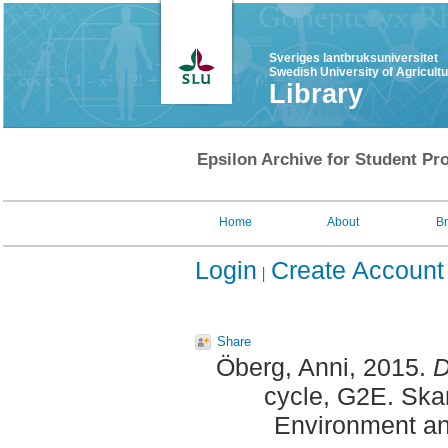
Sveriges lantbruksuniversitet
Swedish University of Agricult
Library
Epsilon Archive for Student Pro
Home
About
B
Login
Create Account
Share
Öberg, Anni
, 2015.
D
cycle, G2E. Ska
Environment an