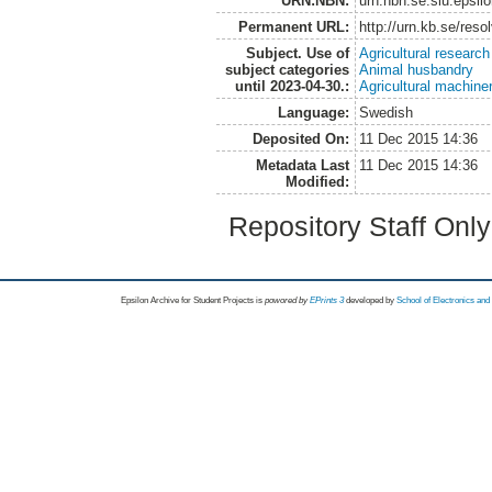
URN:NBN:
urn:nbn:se:slu:epsil
Permanent URL:
http://urn.kb.se/res
Subject. Use of
Agricultural research
subject categories
Animal husbandry
until 2023-04-30.:
Agricultural machin
Language:
Swedish
Deposited On:
11 Dec 2015 14:36
Metadata Last
11 Dec 2015 14:36
Modified:
Repository Staff Onl
Epsilon Archive for Student Projects is
powored by
EPrints 3
developed by
School of Electronics an