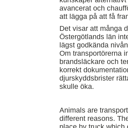
avancerat och chauffö
att lägga på att få f
Det visar att många d
Östergötlands län inte
lägst godkända nivån
Om transportörerna i
brandsläckare och t
korrekt dokumentatio
djurskyddsbrister rätt
skulle öka.
Animals are transport
different reasons. Th
place by truck which c