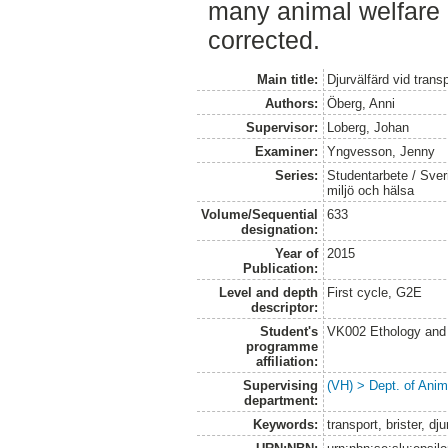
many animal welfare 
corrected.
Main title:
Djurvälfärd vid trans
Authors:
Öberg, Anni
Supervisor:
Loberg, Johan
Examiner:
Yngvesson, Jenny
Series:
Studentarbete / Sveri
miljö och hälsa
Volume/Sequential
633
designation:
Year of
2015
Publication:
Level and depth
First cycle, G2E
descriptor:
Student's
VK002 Ethology and
programme
affiliation:
Supervising
(VH) > Dept. of Anim
department:
Keywords:
transport, brister, dj