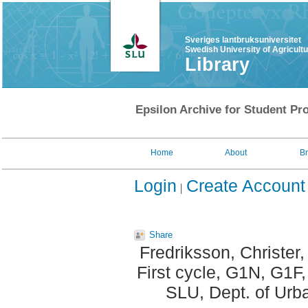
Sveriges lantbruksuniversitet
Swedish University of Agricult
Library
Epsilon Archive for Student Pro
Home
About
B
Login
Create Account
Share
Fredriksson, Christer
,
First cycle, G1N, G1F
SLU, Dept. of Urb