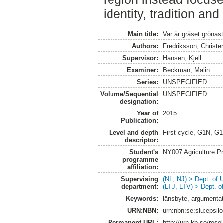
identity, tradition and
Main title:
Var är gräset grönas
Authors:
Fredriksson, Christe
Supervisor:
Hansen, Kjell
Examiner:
Beckman, Malin
Series:
UNSPECIFIED
Volume/Sequential
UNSPECIFIED
designation:
Year of
2015
Publication:
Level and depth
First cycle, G1N, G
descriptor:
Student's
NY007 Agriculture 
programme
affiliation:
Supervising
(NL, NJ) > Dept. of
department:
(LTJ, LTV) > Dept. 
Keywords:
länsbyte, argumentati
URN:NBN:
urn:nbn:se:slu:epsil
Permanent URL:
http://urn.kb.se/res