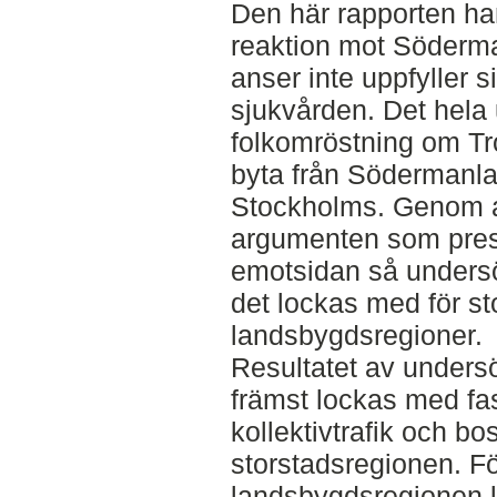
Den här rapporten h
reaktion mot Söderm
anser inte uppfyller s
sjukvården. Det hela
folkomröstning om Tr
byta från Södermanlan
Stockholms. Genom a
argumenten som pres
emotsidan så undersö
det lockas med för st
landsbygdsregioner.
Resultatet av undersö
främst lockas med fa
kollektivtrafik och bo
storstadsregionen. F
landsbygdsregionen l