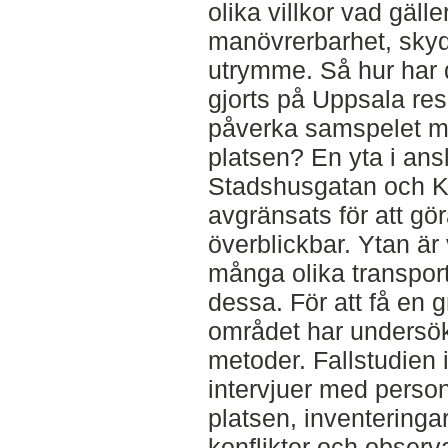
olika villkor vad gälle
manövrerbarhet, skyd
utrymme. Så hur har
gjorts på Uppsala re
påverka samspelet me
platsen? En yta i ansl
Stadshusgatan och K
avgränsats för att g
överblickbar. Ytan är 
många olika transport
dessa. För att få en 
området har undersökni
metoder. Fallstudien 
intervjuer med pers
platsen, inventeringa
konflikter och obser