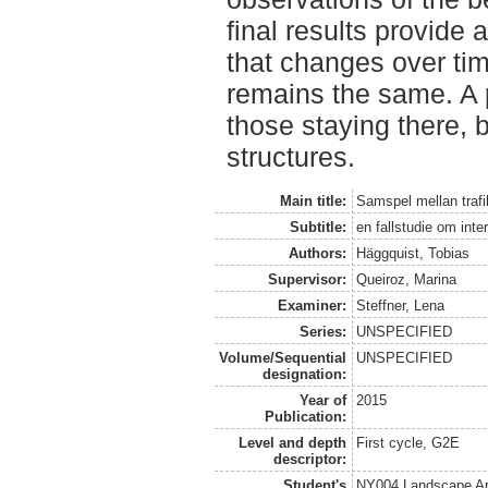
final results provide 
that changes over ti
remains the same. A p
those staying there, b
structures.
Main title:
Samspel mellan traf
Subtitle:
en fallstudie om inte
Authors:
Häggquist, Tobias
Supervisor:
Queiroz, Marina
Examiner:
Steffner, Lena
Series:
UNSPECIFIED
Volume/Sequential
UNSPECIFIED
designation:
Year of
2015
Publication:
Level and depth
First cycle, G2E
descriptor:
Student's
NY004 Landscape Ar