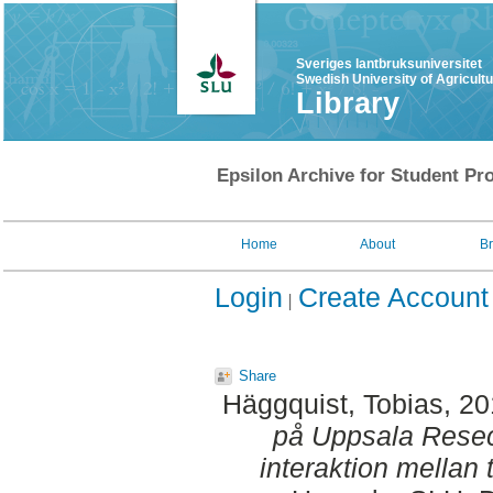
Sveriges lantbruksuniversitet
Swedish University of Agricult
Library
Epsilon Archive for Student Pro
Home
About
B
Login
Create Account
Share
Häggquist, Tobias
, 2
på Uppsala Resec
interaktion mellan t