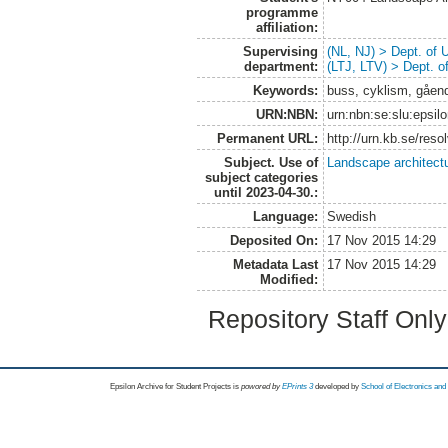
programme
affiliation:
Supervising
(NL, NJ) > Dept. of
department:
(LTJ, LTV) > Dept. 
Keywords:
buss, cyklism, gåend
URN:NBN:
urn:nbn:se:slu:epsil
Permanent URL:
http://urn.kb.se/res
Subject. Use of
Landscape architect
subject categories
until 2023-04-30.:
Language:
Swedish
Deposited On:
17 Nov 2015 14:29
Metadata Last
17 Nov 2015 14:29
Modified:
Repository Staff Onl
Epsilon Archive for Student Projects is
powored by
EPrints 3
developed by
School of Electronics an