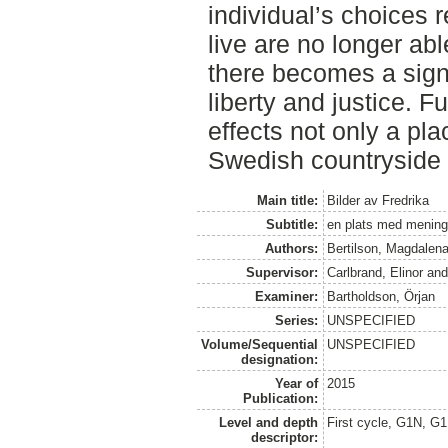
individual’s choices 
live are no longer a
there becomes a signi
liberty and justice. F
effects not only a pla
Swedish countryside a
Main title:
Bilder av Fredrika
Subtitle:
en plats med menin
Authors:
Bertilson, Magdalen
Supervisor:
Carlbrand, Elinor
an
Examiner:
Bartholdson, Örjan
Series:
UNSPECIFIED
Volume/Sequential
UNSPECIFIED
designation:
Year of
2015
Publication:
Level and depth
First cycle, G1N, G
descriptor: