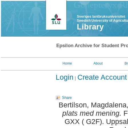
Sveriges lantbruksuniversitet
Swedish University of Agricult
Library
Epsilon Archive for Student Pro
Home
About
B
Login
Create Account
Share
Bertilson, Magdalena
plats med mening.
Fi
GXX ( G2F). Uppsal