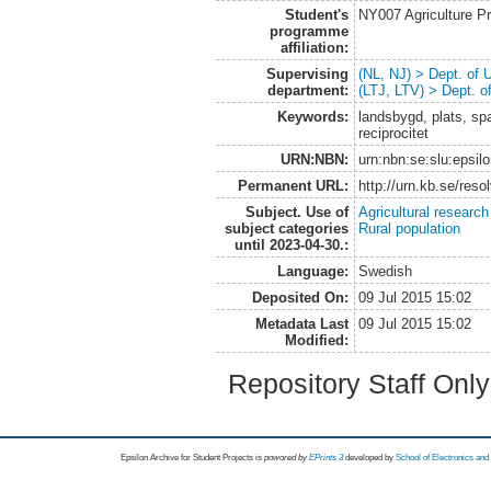
Student's
NY007 Agriculture 
programme
affiliation:
Supervising
(NL, NJ) > Dept. of
department:
(LTJ, LTV) > Dept. 
Keywords:
landsbygd, plats, sp
reciprocitet
URN:NBN:
urn:nbn:se:slu:epsil
Permanent URL:
http://urn.kb.se/res
Subject. Use of
Agricultural research
subject categories
Rural population
until 2023-04-30.:
Language:
Swedish
Deposited On:
09 Jul 2015 15:02
Metadata Last
09 Jul 2015 15:02
Modified:
Repository Staff Onl
Epsilon Archive for Student Projects is
powored by
EPrints 3
developed by
School of Electronics an