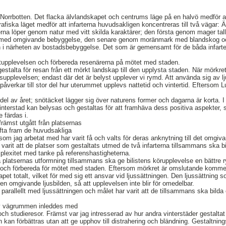
i Norrbotten. Det flacka älvlandskapet och centrums läge på en halvö medför a
afiska läget medför att infarterna huvudsakligen koncentreras till två vägar:
rna löper genom natur med vitt skilda karaktärer; den första genom mager ta
t med omgivande bebyggelse, den senare genom moränmark med blandskog och
i närheten av bostadsbebyggelse. Det som är gemensamt för de båda infartern
antupplevelsen och förbereda resenärerna på mötet med staden.
gestalta för resan från ett mörkt landskap till den upplysta staden. När mörkre
supplevelsen; endast där det är belyst upplever vi rymd. Att använda sig av ljus
påverkar till stor del hur uterummet upplevs nattetid och vintertid. Eftersom L
 del av året; snötäcket lägger sig över naturens former och dagarna är korta. 
interstad kan belysas och gestaltas för att framhäva dess positiva aspekter, s
e färdas i.
 främst utgått från platsernas
yfta fram de huvudsakliga
som jag arbetat med har varit få och valts för deras anknytning till det omgiv
 varit att de platser som gestaltats utmed de två infarterna tillsammans ska b
omplexitet med tanke på referenshastigheterna.
a platsernas utformning tillsammans ska ge bilistens körupplevelse en bättre 
ch förbereda för mötet med staden. Eftersom mörkret är omslutande kommer e
et totalt, vilket för med sig ett ansvar vid ljussättningen. Den ljussättning so
n omgivande ljusbilden, så att upplevelsen inte blir för omedelbar.
parallellt med ljussättningen och målet har varit att de tillsammans ska bilda
av vägrummen inleddes med
 och studieresor. Främst var jag intresserad av hur andra vinterstäder gestaltat 
 kan förbättras utan att ge upphov till distrahering och bländning. Gestaltnin