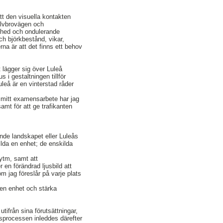
tt den visuella kontakten
 Älvbrovägen och
llhed och ondulerande
 björkbestånd, vikar,
a är att det finns ett behov
t lägger sig över Luleå
 i gestaltningen tillför
uleå är en vinterstad råder
I mitt examensarbete har jag
amt för att ge trafikanten
ande landskapet eller Luleås
ilda en enhet; de enskilda
rytm, samt att
n förändrad ljusbild att
m jag föreslår på varje plats
 en enhet och stärka
utifrån sina förutsättningar,
gsprocessen inleddes därefter