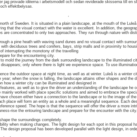
 jag provade idéerna i arbetsmodell och sedan reviderade skisserna till en slu
 och effektbelysas.
,
e north of Sweden. It is situated in a plain landscape, at the mouth of the Lule
ing that the visual contact with the water is excellent. In addition, the geograp
es are concentrated to only two approaches. They run through nature with disti
rough a pine heath with waving sand dunes and no visual contact with surround
with deciduous trees and conifers, bays, strip malls and in proximity to hou
f interrupting the monotony of the travelling
repare for the encountering city.
to mold the journey from the dark surrounding landscape to the illuminated c
leå disappears; only where there is light we experience space. To use illuminati
ce the outdoor space at night time, as well as at winter. Luleå is a winter ci
he year; when the snow is falling, the landscape attains other shapes and the da
on how a winter city can be illuminated and designed in
 features, as well as to give the driver an understanding of the landscape he or 
e mainly worked with place specific solutions and aimed to embrace the specia
have chosen either have a connection to the landscape or to the image of the
each place will form an entity as a whole and a meaningful sequence. Each des
eference speed. The hope is that the sequence will offer the driver a more int
uness-rise the entouring landscape and prepare for the encounter with the city
reshape the surroundings completely.
bility when making changes. The light design for each spot in this proposal ha
. The design proposal has been developed parallel with the light design, in ord