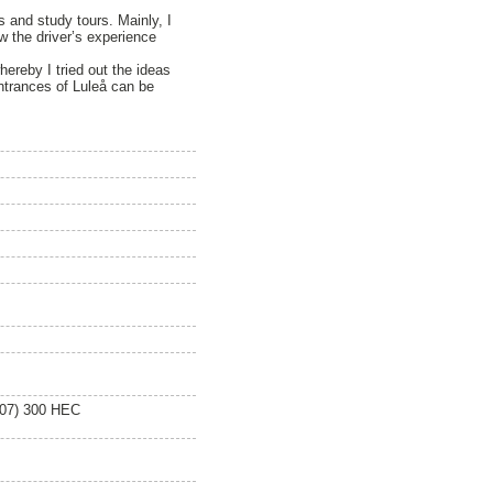
is and study tours. Mainly, I
w the driver’s experience
hereby I tried out the ideas
entrances of Luleå can be
007) 300 HEC