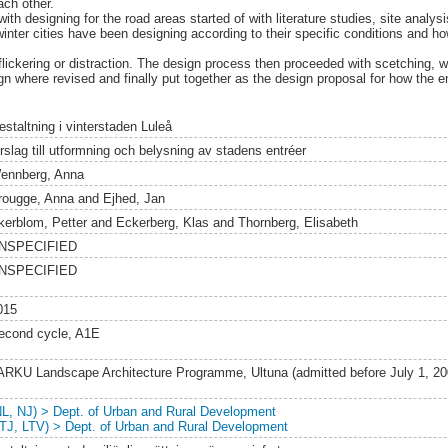
ach other.
ith designing for the road areas started of with literature studies, site analys
inter cities have been designing according to their specific conditions and ho
lickering or distraction. The design process then proceeded with scetching, w
ign where revised and finally put together as the design proposal for how the 
estaltning i vinterstaden Luleå
örslag till utformning och belysning av stadens entréer
ennberg, Anna
rougge, Anna
and
Ejhed, Jan
kerblom, Petter
and
Eckerberg, Klas
and
Thornberg, Elisabeth
NSPECIFIED
NSPECIFIED
015
econd cycle, A1E
ARKU Landscape Architecture Programme, Ultuna (admitted before July 1, 2
NL, NJ) > Dept. of Urban and Rural Development
LTJ, LTV) > Dept. of Urban and Rural Development