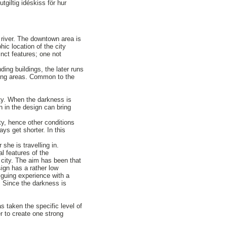
tgiltig idéskiss för hur
å river. The downtown area is
hic location of the city
nct features; one not
ing buildings, the later runs
sing areas. Common to the
ity. When the darkness is
on in the design can bring
ty, hence other conditions
ys get shorter. In this
she is travelling in.
l features of the
 city. The aim has been that
ign has a rather low
riguing experience with a
. Since the darkness is
s taken the specific level of
er to create one strong