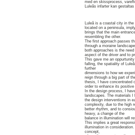
med en skissprocess, varefter
Luleås infarter kan gestaltas
Luleå is a coastal city in th
located on a peninsula, imply
brings that the main entranc
resembling the other.
The first approach passes th
through a moraine landscape 
both approaches is the need o
aspect of the driver and to p
This gave me an oppurtunity 
falling, the spatiality of Lu
further
dimensions to how we experien
reign through a big part of t
thesis, I have concentrated 
order to enhance its positive
In the design process, I hav
landscapes. The materials I 
the design interventions in 
complexity, due to the high r
better rhythm, and to consio
heavy, a change of the
balance in illumination will 
This implies a great responsi
illumination in consideration
concept,