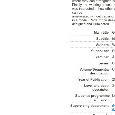
where they can strengthen e
Finally, the working process w
was interested in how other w
can be
ameliorated without causing f
in a model. Parts of the des
designed and illuminated.
Main title:
G
Subtitle:
f
Authors:
W
Supervisor:
D
Examiner:
Å
Series:
U
Volume/Sequential
U
designation:
Year of Publication:
2
Level and depth
S
descriptor:
Student's programme
L
affiliation:
Supervising department:
(
(