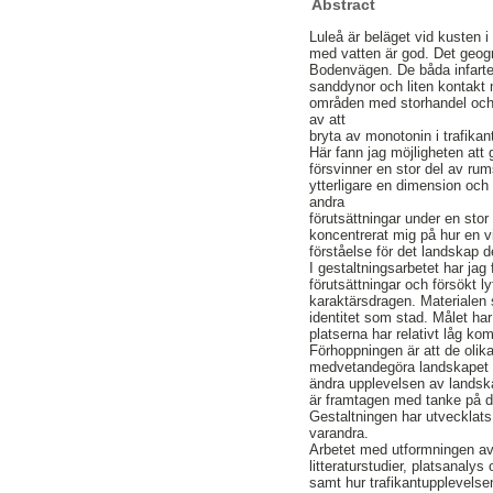
Abstract
Luleå är beläget vid kusten 
med vatten är god. Det geogr
Bodenvägen. De båda infarte
sanddynor och liten kontak
områden med storhandel och 
av att
bryta av monotonin i trafik
Här fann jag möjligheten att 
försvinner en stor del av rum
ytterligare en dimension och 
andra
förutsättningar under en stor
koncentrerat mig på hur en v
förståelse för det landskap d
I gestaltningsarbetet har jag
förutsättningar och försökt l
karaktärsdragen. Materialen 
identitet som stad. Målet har
platserna har relativt låg k
Förhoppningen är att de olik
medvetandegöra landskapet o
ändra upplevelsen av landskap
är framtagen med tanke på de
Gestaltningen har utvecklats 
varandra.
Arbetet med utformningen 
litteraturstudier, platsanalys
samt hur trafikantupplevelsen