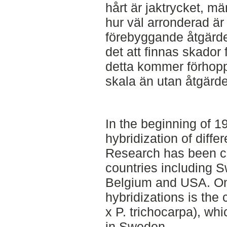
hårt är jaktrycket, m
hur väl arronderad är 
förebyggande åtgärd
det att finnas skador
detta kommer förhopp
skala än utan åtgärd
In the beginning of 1
hybridization of diffe
Research has been ca
countries including
Belgium and USA. On
hybridizations is the
x P. trichocarpa), w
in Sweden.