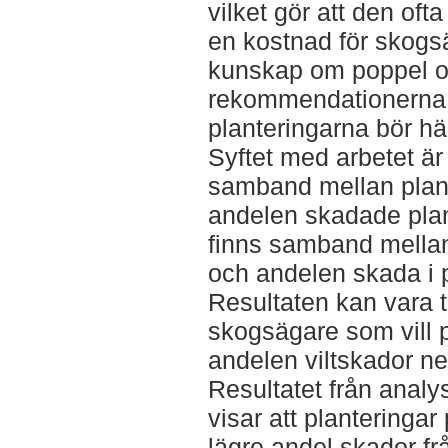
vilket gör att den of
en kostnad för skogsä
kunskap om poppel oc
rekommendationerna 
planteringarna bör h
Syftet med arbetet är
samband mellan plant
andelen skadade pla
finns samband mellan 
och andelen skada i 
Resultaten kan vara ti
skogsägare som vill p
andelen viltskador ne
Resultatet från analy
visar att planteringar
lägre andel skador fr