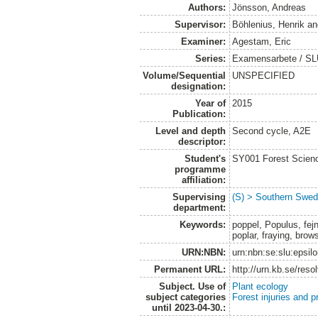
Authors:
Jönsson, Andreas
Supervisor:
Böhlenius, Henrik
a
Examiner:
Agestam, Eric
Series:
Examensarbete / SLU
Volume/Sequential
UNSPECIFIED
designation:
Year of
2015
Publication:
Level and depth
Second cycle, A2E
descriptor:
Student's
SY001 Forest Scien
programme
affiliation:
Supervising
(S) > Southern Swed
department:
Keywords:
poppel, Populus, fejn
poplar, fraying, bro
URN:NBN:
urn:nbn:se:slu:epsil
Permanent URL:
http://urn.kb.se/res
Subject. Use of
Plant ecology
subject categories
Forest injuries and p
until 2023-04-30.: