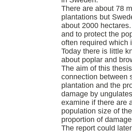
There are about 78 mi
plantations but Swede
about 2000 hectares.
and to protect the pop
often required which i
Today there is little 
about poplar and bro
The aim of this thesis 
connection between s
plantation and the pro
damage by ungulates. 
examine if there are
population size of th
proportion of damage 
The report could late