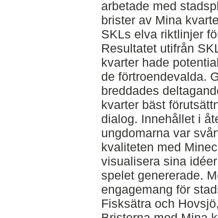
arbetade med stadspl
brister av Mina kvarte
SKLs elva riktlinjer f
Resultatet utifrån SKL
kvarter hade potential
de förtroendevalda. 
breddades deltagande
kvarter bäst förutsätt
dialog. Innehållet i åt
ungdomarna var svårt
kvaliteten med Minecr
visualisera sina idée
spelet genererade. M
engagemang för stads
Fisksätra och Hovsjö,
Bristerna med Mina k