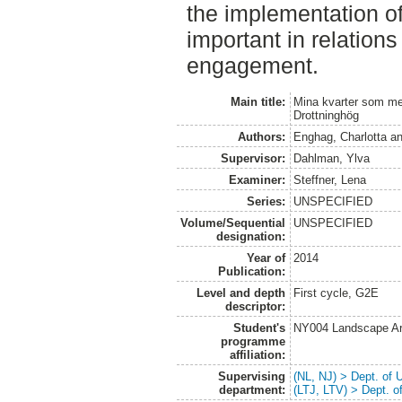
the implementation of
important in relations
engagement.
Main title:
Mina kvarter som met
Drottninghög
Authors:
Enghag, Charlotta
a
Supervisor:
Dahlman, Ylva
Examiner:
Steffner, Lena
Series:
UNSPECIFIED
Volume/Sequential
UNSPECIFIED
designation:
Year of
2014
Publication:
Level and depth
First cycle, G2E
descriptor:
Student's
NY004 Landscape Ar
programme
affiliation:
Supervising
(NL, NJ) > Dept. of
department:
(LTJ, LTV) > Dept. 