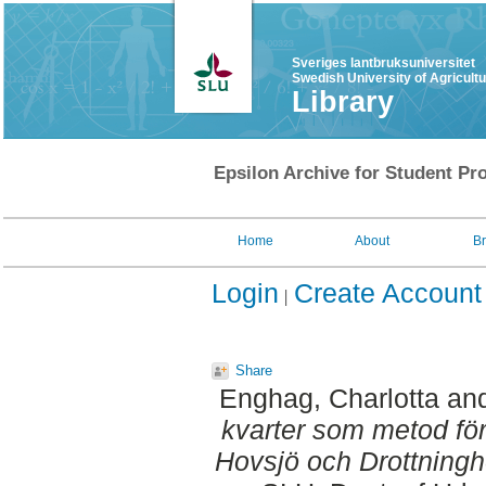
Sveriges lantbruksuniversitet
Swedish University of Agricult
Library
Epsilon Archive for Student Pro
Home
About
B
Login
Create Account
Share
Enghag, Charlotta
an
kvarter som metod för
Hovsjö och Drottningh