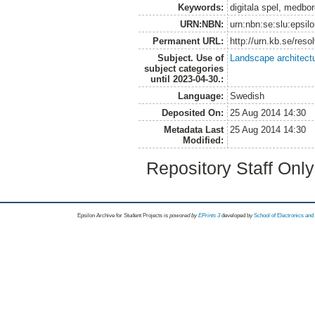
Keywords:
digitala spel, medbor
URN:NBN:
urn:nbn:se:slu:epsil
Permanent URL:
http://urn.kb.se/res
Subject. Use of
Landscape architect
subject categories
until 2023-04-30.:
Language:
Swedish
Deposited On:
25 Aug 2014 14:30
Metadata Last
25 Aug 2014 14:30
Modified:
Repository Staff Onl
Epsilon Archive for Student Projects is
powored by
EPrints 3
developed by
School of Electronics an