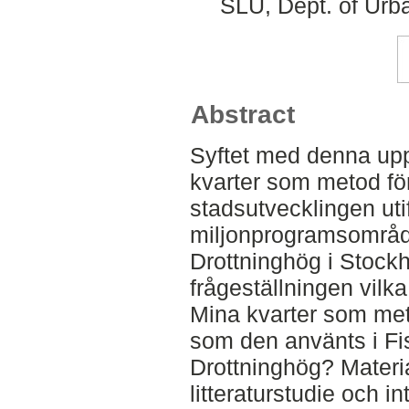
SLU, Dept. of Urb
Abstract
Syftet med denna upp
kvarter som metod fö
stadsutvecklingen utif
miljonprogramsområd
Drottninghög i Stock
frågeställningen vilka
Mina kvarter som met
som den använts i Fi
Drottninghög? Materi
litteraturstudie och 