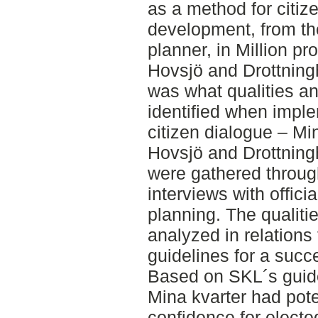
as a method for citiz
development, from th
planner, in Million pr
Hovsjö and Drottning
was what qualities an
identified when impl
citizen dialogue – Min
Hovsjö and Drottningh
were gathered through
interviews with offici
planning. The qualiti
analyzed in relations
guidelines for a succ
Based on SKL´s guide
Mina kvarter had poten
confidence for electe