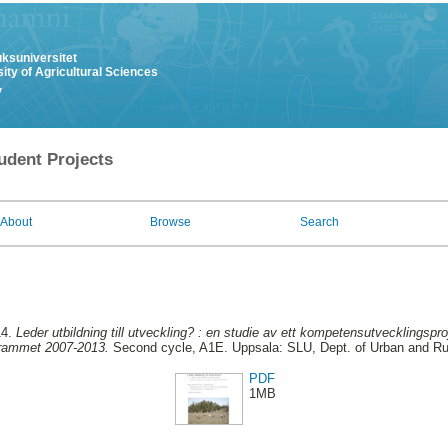
uksuniversitet
ity of Agricultural Sciences
y
udent Projects
About
Browse
Search
14.
Leder utbildning till utveckling? : en studie av ett kompetensutvecklingspr
rammet 2007-2013.
Second cycle, A1E. Uppsala: SLU, Dept. of Urban and R
PDF
1MB