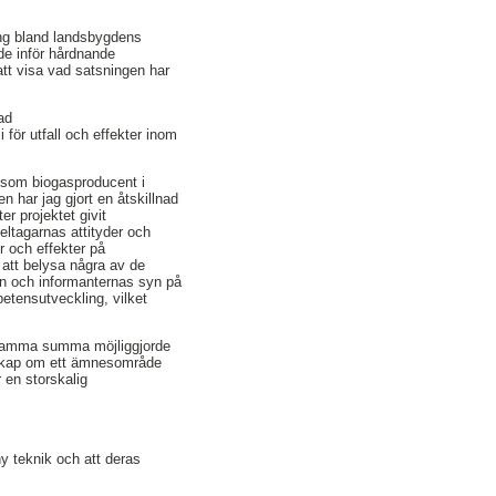
ng bland landsbygdens
ade inför hårdnande
r att visa vad satsningen har
ad
för utfall och effekter inom
n som biogasproducent i
 har jag gjort en åtskillnad
er projektet givit
eltagarnas attityder och
er och effekter på
t att belysa några av de
en och informanternas syn på
etensutveckling, vilket
ygsamma summa möjliggjorde
nskap om ett ämnesområde
 en storskalig
ny teknik och att deras