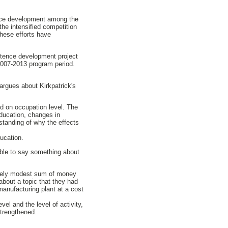
tence development among the
the intensified competition
these efforts have
etence development project
2007-2013 program period.
argues about Kirkpatrick's
nd on occupation level. The
education, changes in
standing of why the effects
ducation.
ible to say something about
ively modest sum of money
bout a topic that they had
manufacturing plant at a cost
vel and the level of activity,
strengthened.