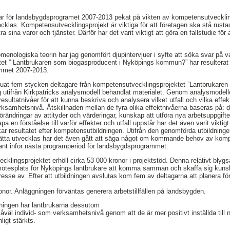
r för landsbygdsprogramet 2007-2013 pekat på vikten av kompetensutveckli
vecklas. Kompetensutvecklingsprojekt är viktiga för att företagen ska stå rust
ra sina varor och tjänster. Därför har det varit viktigt att göra en fallstudie fö
enologiska teorin har jag genomfört djupintervjuer i syfte att söka svar på v
t ” Lantbrukaren som biogasproducent i Nyköpings kommun?” har resulterat i 
mmet 2007-2013.
ervjuat fem stycken deltagare från kompetensutvecklingsprojektet ”Lantbrukare
tifrån Kirkpatricks analysmodell behandlat materialet. Genom analysmodellen
resultatnivåer för att kunna beskriva och analysera vilket utfall och vilka effekt
erksamhetsnivå. Åtskillnaden mellan de fyra olika effektnivåerna baseras på: d
 förändringar av attityder och värderingar, kunskap att utföra nya arbetsuppgift
a en förståelse till varför effekter och utfall uppstår har det även varit viktig
r resultatet efter kompetensutbildningen. Utifrån den genomförda utbildning
sätta utvecklas har det även gått att säga något om kommande behov av komp
sant inför nästa programperiod för landsbygdsprogrammet.
cklingsprojektet erhöll cirka 53 000 kronor i projektstöd. Denna relativt bl
ötesplats för Nyköpings lantbrukare att komma samman och skaffa sig ku
se av. Efter att utbildningen avslutas kom fem av deltagarna att planera för
onor. Anläggningen förväntas generera arbetstillfällen på landsbygden.
ningen har lantbrukarna dessutom
såväl individ- som verksamhetsnivå genom att de är mer positivt inställda till 
ligt stärkts.