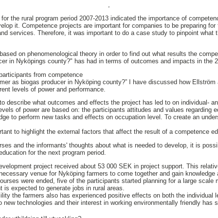
,
rs for the rural program period 2007-2013 indicated the importance of compe
velop it. Competence projects are important for companies to be preparing for 
and services. Therefore, it was important to do a case study to pinpoint what 
based on phenomenological theory in order to find out what results the comp
cer in Nyköpings county?" has had in terms of outcomes and impacts in the 
 participants from competence
rmer as biogas producer in Nyköping county?” I have discussed how Ellström 
erent levels of power and performance.
to describe what outcomes and effects the project has led to on individual- a
levels of power are based on: the participants attitudes and values regarding 
dge to perform new tasks and effects on occupation level. To create an under
ant to highlight the external factors that affect the result of a competence e
es and the informants' thoughts about what is needed to develop, it is poss
ducation for the next program period.
elopment project received about 53 000 SEK in project support. This relat
 necessary venue for Nyköping farmers to come together and gain knowledge a
urses were ended, five of the participants started planning for a large scale 
 is expected to generate jobs in rural areas.
ility the farmers also has experienced positive effects on both the individual le
o new technologies and their interest in working environmentally friendly has 