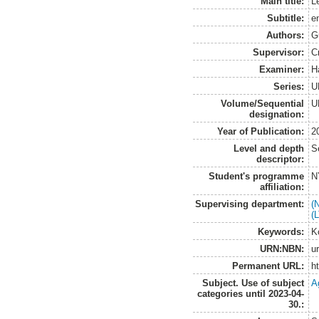
Main title:
Le
Subtitle:
e
Authors:
G
Supervisor:
C
Examiner:
H
Series:
U
Volume/Sequential
U
designation:
Year of Publication:
2
Level and depth
S
descriptor:
Student's programme
N
affiliation:
Supervising department:
(
(
Keywords:
K
URN:NBN:
u
Permanent URL:
h
Subject. Use of subject
A
categories until 2023-04-
30.: