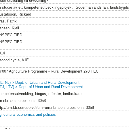
der utbildning till utveckling?
n studie av ett kompetensutvecklingsprojekt i Södermanlands län, landsbyg
ustafsson, Rickard
ras, Patrik
ansen, Kjell
NSPECIFIED
NSPECIFIED
014
econd cycle, A1E
Y007 Agriculture Programme - Rural Development 270 HEC
NL, NJ) > Dept. of Urban and Rural Development
LTJ, LTV) > Dept. of Urban and Rural Development
ompetensutveckling, biogas, effekter, lantbrukare
rn:nbn:se:slu:epsilon-s-3058
ttp://urn.kb.se/resolve?urn=urn:nbn:se:slu:epsilon-s-3058
gricultural economics and policies