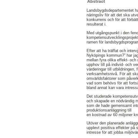
Abstract
Landsbygdsdepartementet ha
näringsliv för att det ska ut
konkurrens och för att förbätt
resulterat i.
Med utgångspunkt i den fenom
kompetensutvecklingsprojekte
ramen för landsbygdsprogra
Efter att ha träffat och int
Nyköpings kommun?” har jag u
mellan fyra olika effekt- och 
upphov till på individ- och v
värderingar till utbildningen,
verksamhetsnivå. För att skap
omvärldsfaktorer som påverka
vad som behövs för att fort
bland annat kan vara intres
Det studerade kompetensutve
och skapade en nödvändig m
som de hade gemensamt intres
produktionsanläggning till
en kostnad av 60 miljoner kr
Utöver den planerade anlägg
upplevt positiva effekter på 
intresse för att jobba miljövän