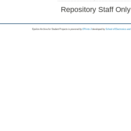
Repository Staff Onl
Epsilon Archive for Student Projects is
powored by
EPrints 3
developed by
School of Electronics an