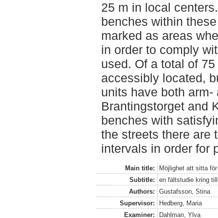
25 m in local center
benches within these 
marked as areas whe
in order to comply wit
used. Of a total of 7
accessibly located, bu
units have both arm-
Brantingstorget and K
benches with satisfyin
the streets there are
intervals in order for 
Main title:
Möjlighet att sitta fö
Subtitle:
en fältstudie kring 
Authors:
Gustafsson, Stina
Supervisor:
Hedberg, Maria
Examiner:
Dahlman, Ylva