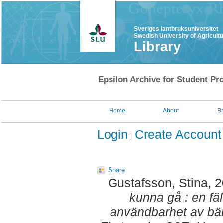
Sveriges lantbruksuniversitet
Swedish University of Agricult
Library
Epsilon Archive for Student Pro
Home
About
B
Login
Create Account
Share
Gustafsson, Stina
, 
kunna gå : en fäl
användbarhet av bän