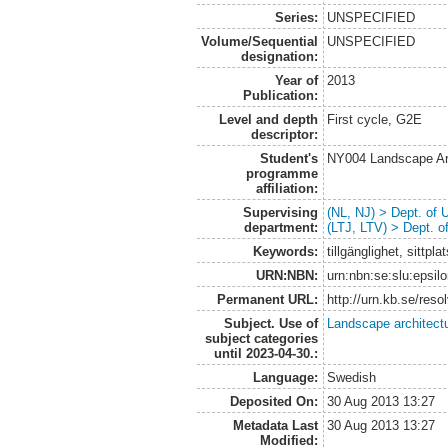
Series:
UNSPECIFIED
Volume/Sequential
UNSPECIFIED
designation:
Year of
2013
Publication:
Level and depth
First cycle, G2E
descriptor:
Student's
NY004 Landscape Ar
programme
affiliation:
Supervising
(NL, NJ) > Dept. of
department:
(LTJ, LTV) > Dept. 
Keywords:
tillgänglighet, sittp
URN:NBN:
urn:nbn:se:slu:epsil
Permanent URL:
http://urn.kb.se/res
Subject. Use of
Landscape architect
subject categories
until 2023-04-30.:
Language:
Swedish
Deposited On:
30 Aug 2013 13:27
Metadata Last
30 Aug 2013 13:27
Modified: