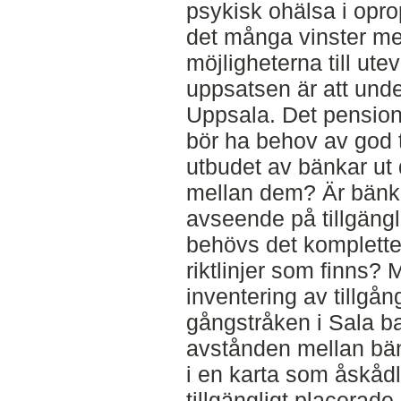
psykisk ohälsa i opro
det många vinster med
möjligheterna till ute
uppsatsen är att under
Uppsala. Det pension
bör ha behov av god t
utbudet av bänkar ut 
mellan dem? Är bänk
avseende på tillgängl
behövs det kompletter
riktlinjer som finns?
inventering av tillgån
gångstråken i Sala b
avstånden mellan bän
i en karta som åskådl
tillgängligt placerad