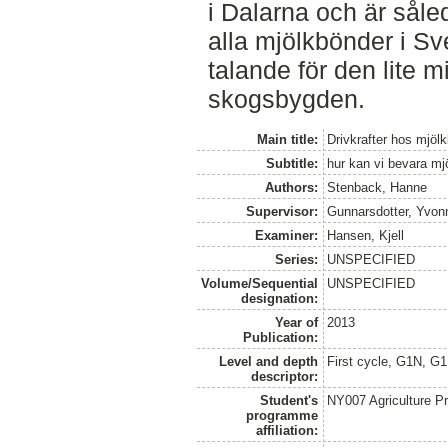
i Dalarna och är såle
alla mjölkbönder i Sv
talande för den lite 
skogsbygden.
Main title:
Drivkrafter hos mjöl
Subtitle:
hur kan vi bevara m
Authors:
Stenback, Hanne
Supervisor:
Gunnarsdotter, Yvon
Examiner:
Hansen, Kjell
Series:
UNSPECIFIED
Volume/Sequential
UNSPECIFIED
designation:
Year of
2013
Publication:
Level and depth
First cycle, G1N, G
descriptor:
Student's
NY007 Agriculture 
programme
affiliation: