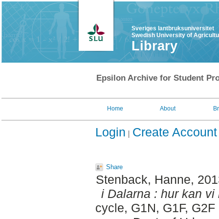
Sveriges lantbruksuniversitet
Swedish University of Agricult
Library
Epsilon Archive for Student Pro
Home
About
B
Login
Create Account
Share
Stenback, Hanne
, 20
i Dalarna : hur kan v
cycle, G1N, G1F, G2F 