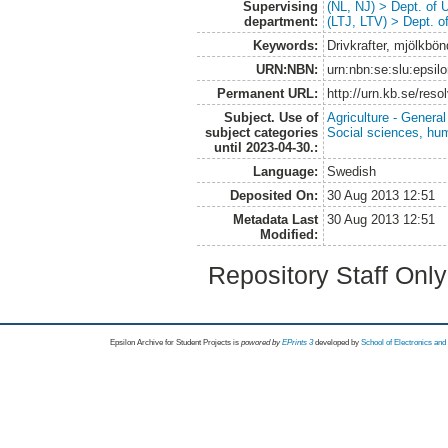
Supervising
(NL, NJ) > Dept. of
department:
(LTJ, LTV) > Dept. 
Keywords:
Drivkrafter, mjölkbön
URN:NBN:
urn:nbn:se:slu:epsil
Permanent URL:
http://urn.kb.se/res
Subject. Use of
Agriculture - Genera
subject categories
Social sciences, hu
until 2023-04-30.:
Language:
Swedish
Deposited On:
30 Aug 2013 12:51
Metadata Last
30 Aug 2013 12:51
Modified:
Repository Staff Onl
Epsilon Archive for Student Projects is
powored by
EPrints 3
developed by
School of Electronics an