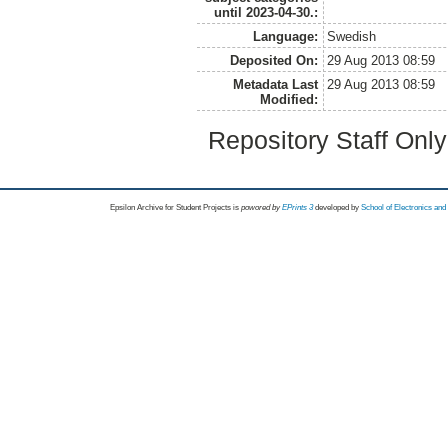
until 2023-04-30.:
Language:
Swedish
Deposited On:
29 Aug 2013 08:59
Metadata Last
29 Aug 2013 08:59
Modified:
Repository Staff Onl
Epsilon Archive for Student Projects is
powored by
EPrints 3
developed by
School of Electronics an