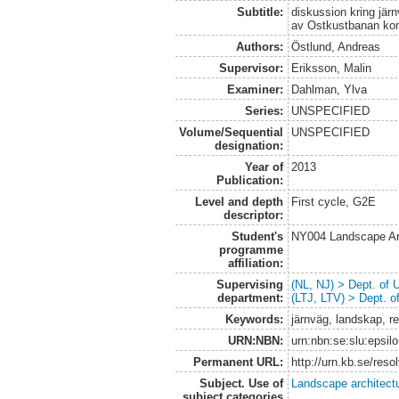
Subtitle:
diskussion kring jär
av Ostkustbanan kom
Authors:
Östlund, Andreas
Supervisor:
Eriksson, Malin
Examiner:
Dahlman, Ylva
Series:
UNSPECIFIED
Volume/Sequential
UNSPECIFIED
designation:
Year of
2013
Publication:
Level and depth
First cycle, G2E
descriptor:
Student's
NY004 Landscape Ar
programme
affiliation:
Supervising
(NL, NJ) > Dept. of
department:
(LTJ, LTV) > Dept. 
Keywords:
järnväg, landskap, r
URN:NBN:
urn:nbn:se:slu:epsil
Permanent URL:
http://urn.kb.se/res
Subject. Use of
Landscape architect
subject categories