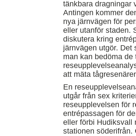
tänkbara dragningar v
Antingen kommer de
nya järnvägen för pe
eller utanför staden.
diskutera kring entré
järnvägen utgör. Det s
man kan bedöma de tv
reseupplevelseanaly
att mäta tågresenäre
En reseupplevelsean
utgår från sex kriteri
reseupplevelsen för 
entrépassagen för d
eller förbi Hudiksvall
stationen söderifrån.