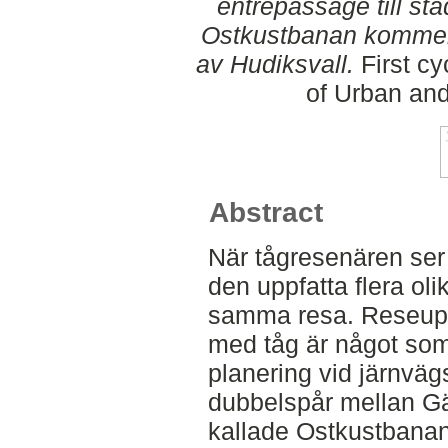
entrépassage till s
Ostkustbanan kommer 
av Hudiksvall.
First cy
of Urban an
Abstract
När tågresenären ser
den uppfatta flera ol
samma resa. Reseupp
med tåg är något som 
planering vid järnvä
dubbelspår mellan Gä
kallade Ostkustbanan 