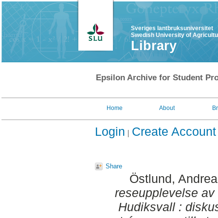
Sveriges lantbruksuniversitet
Swedish University of Agricult
Library
Epsilon Archive for Student Pro
Home
About
B
Login
Create Account
Share
Östlund, Andrea
reseupplevelse av 
Hudiksvall : disk