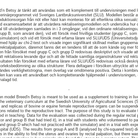
’n Betsy är tänkt att användas som ett komplement till undervisningen med l
terinärprogrammet vid Sveriges Lantbruksuniversitet (SLU). Modellen består 
duktionsorgan från nöt eller häst kan monteras för att efterlikna olika sexual
med examensarbetet är att utvärdera rektaliseringsmodellen och undersöka hu
al till utvärderingen samlades in i 3 omgångar; vid den ordinarie rektaliserin
rupp B, som använt den), vid ett försök med frivilliga studenter (grupp C, so
imulatorn) och vid ett försök med erfarna lärare vid SLU/UDS (Universitetsdju
ed hjälp av chi-2-test och visade ingen signifikant skillnad mellan gruppern
rektalpalpation, däremot fanns det en tendens till att de som kände sig mer fö
ten från försöket med grupp C och grupp D redovisas deskriptivt och visade at
tt rektalisera levande djur och att de hittade samtliga organstrukturer vid rekt
ultaten från försöket med erfarna lärare vid SLU/UDS redovisas också deskript
storleksbedömning av olika strukturer. Flera deltagare i försöken uttryckte att v
kändes verklighetstrogna, men överlag var omdömena positiva. Detta i kombin
llen kan vara ett användbart och kompletterande hjälpmedel i undervisningen,
malagd tid.
,
ion model Breed'n Betsy is meant to be used as a supplement to training in li
the veterinary curriculum at the Swedish University of Agricultural Sciences 
 and replicas of bovine or equine female reproductive organs can be suspende
ons related to the reproductive tract. The purpose of this study is to evaluate
 in teaching. Data for the evaluation was collected during the regular rectal p
or and group B that had tried it), in a trial with students who volunteered to p
and group D which had not practiced with the simulator) and in a trial with ex
spital (UDS). The results from group A and B (analysed by chi-squared test) di
 in the ability to find the uterus and ovaries by rectal palpation, but there w