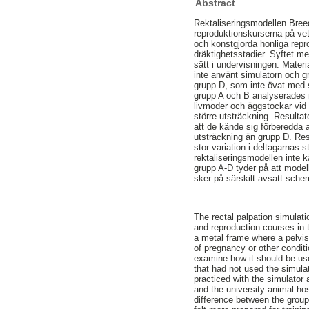
Abstract
Rektaliseringsmodellen Breed
reproduktionskurserna på ve
och konstgjorda honliga repro
dräktighetsstadier. Syftet 
sätt i undervisningen. Materi
inte använt simulatorn och g
grupp D, som inte övat med s
grupp A och B analyserades m
livmoder och äggstockar vid 
större utsträckning. Resulta
att de kände sig förberedda a
utsträckning än grupp D. Res
stor variation i deltagarnas 
rektaliseringsmodellen inte 
grupp A-D tyder på att mode
sker på särskilt avsatt sche
The rectal palpation simulat
and reproduction courses in 
a metal frame where a pelvis
of pregnancy or other conditi
examine how it should be used
that had not used the simulat
practiced with the simulator 
and the university animal ho
difference between the groups