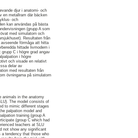
evande djur i anatomi- och
av en metallram där bäcken
cyklus- och
r den kan användas på bästa
gsundervisningen (grupp A som
m övat med simulatorn och
rsjukhuset). Resultaten från
a avseende förmåga att hitta
rberedda hittade livmodern i
t grupp C i högre grad angav
alpalpation i högre
ivt och visade en relativt
issa delar av
ation med resultaten från
 om övningarna på simulatorn
ve animals in the anatomy
(SLU). The model consists of
d to mimic different stages
 the palpation model and
alpation training (group A
articipate (group C which had
perienced teachers at SLU
d not show any significant
as a tendency that those who