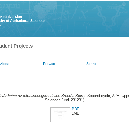
uksuniversitet
ity of Agricultural Sciences
y
udent Projects
About
Browse
Search
tvärdering av rektaliseringsmodellen Breed´n Betsy.
Second cycle, A2E. Uppsa
Sciences (until 231231)
PDF
1MB