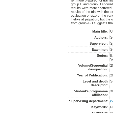
felt more prepared for trainin
group C and group D showed t
results were more scattered. 
results of the trial with the
evaluation of size of the var
lifelike at palpation, but th
from group A-D suggests that 
Main title:
U
Authors:
S
Supervisor:
S
Examiner:
S
Series:
E
V
Volume/Sequential
2
designation:
Year of Publication:
2
Level and depth
S
descriptor:
Student's programme
3
affiliation:
Supervising department:
(
Keywords:
R