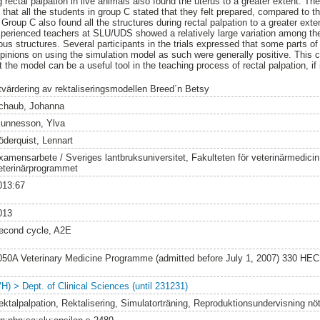
g rectal palpation in live animals also found the uterus to a greater extent. The 
hat all the students in group C stated that they felt prepared, compared to 
Group C also found all the structures during rectal palpation to a greater ext
 experienced teachers at SLU/UDS showed a relatively large variation among the
ious structures. Several participants in the trials expressed that some parts o
e opinions on using the simulation model as such were generally positive. This 
the model can be a useful tool in the teaching process of rectal palpation, if
tvärdering av rektaliseringsmodellen Breed´n Betsy
chaub, Johanna
junnesson, Ylva
öderquist, Lennart
xamensarbete / Sveriges lantbruksuniversitet, Fakulteten för veterinärmedici
eterinärprogrammet
013:67
013
econd cycle, A2E
050A Veterinary Medicine Programme (admitted before July 1, 2007) 330 HEC
VH) > Dept. of Clinical Sciences (until 231231)
ektalpalpation, Rektalisering, Simulatorträning, Reproduktionsundervisning nöt