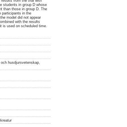
results from the trial with
the students in group D whose
ent than those in group D. The
 participants in the
f the model did not appear
combined with the results
 it is used on scheduled time.
n och husdjursvetenskap,
kreatur