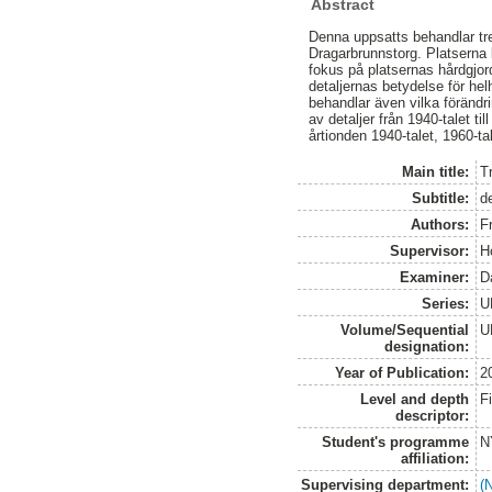
Abstract
Denna uppsatts behandlar tre
Dragarbrunnstorg. Platserna 
fokus på platsernas hårdgjo
detaljernas betydelse för he
behandlar även vilka förändr
av detaljer från 1940-talet ti
årtionden 1940-talet, 1960-ta
Main title:
T
Subtitle:
de
Authors:
Fr
Supervisor:
H
Examiner:
D
Series:
U
Volume/Sequential
U
designation:
Year of Publication:
2
Level and depth
F
descriptor:
Student's programme
N
affiliation:
Supervising department:
(