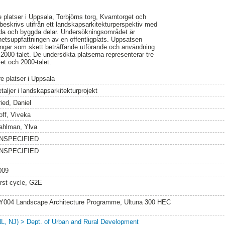
 platser i Uppsala, Torbjörns torg, Kvarntorget och
beskrivs utifrån ett landskapsarkitekturperspektiv med
rda och byggda delar. Undersökningsområdet är
lhetsuppfattningen av en offentligplats. Uppsatsen
ingar som skett beträffande utförande och användning
ll 2000-talet. De undersökta platserna representerar tre
let och 2000-talet.
re platser i Uppsala
taljer i landskapsarkitekturprojekt
ied, Daniel
off, Viveka
ahlman, Ylva
NSPECIFIED
NSPECIFIED
009
irst cycle, G2E
Y004 Landscape Architecture Programme, Ultuna 300 HEC
NL, NJ) > Dept. of Urban and Rural Development