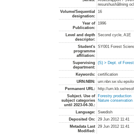
resurshushållning o
Volume/Sequential
16
designation:
Year of
1996
Publication:
Level and depth
Second cycle, A1E
descriptor:
Student's
SY001 Forest Scien
programme
affiliation:
Supervising
(S) > Dept. of Fore
department:
Keywords:
certification
URN:NBN:
urn:nbn:se:slu:epsil
Permanent URL:
http://urn.kb.se/res
Subject. Use of
Forestry production
subject categories
Nature conservation
until 2023-04-30.:
Language:
Swedish
Deposited On:
29 Jun 2012 11:41
Metadata Last
29 Jun 2012 11:41
Modified: