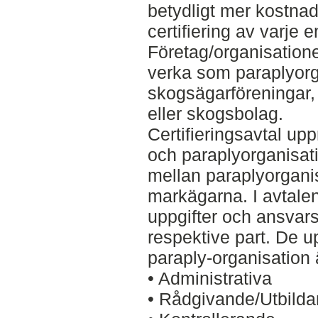
betydligt mer kostnad
certifiering av varje 
Företag/organisation
verka som paraplyorga
skogsägarföreningar, 
eller skogsbolag.
Certifieringsavtal upp
och paraplyorganisat
mellan paraplyorgani
markägarna. I avtale
uppgifter och ansvar
respektive part. De u
paraply-organisation 
• Administrativa
• Rådgivande/Utbild