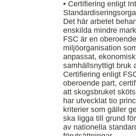
• Certifiering enligt I
Standardiseringsorga
Det här arbetet behan
enskilda mindre mar
FSC är en oberoende 
miljöorganisation som
anpassat, ekonomiskt 
samhällsnyttigt bruk 
Certifiering enligt FS
oberoende part, certif
att skogsbruket sköts
har utvecklat tio prin
kriterier som gäller g
ska ligga till grund fö
av nationella standar
förutsättningar.