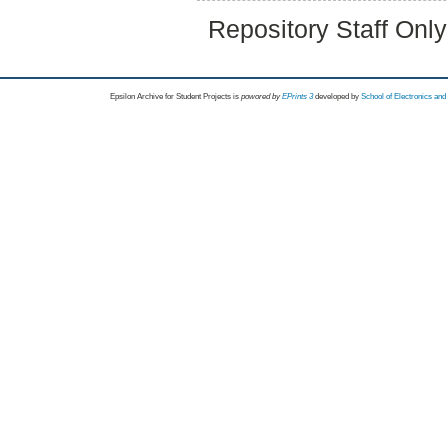
Repository Staff Onl
Epsilon Archive for Student Projects is
powored by
EPrints 3
developed by
School of Electronics an