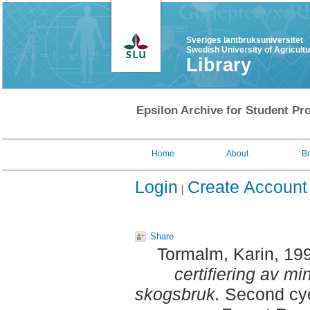
Sveriges lantbruksuniversitet
Swedish University of Agricult
Library
Epsilon Archive for Student Pro
Home
About
B
Login
Create Account
Share
Tormalm, Karin
, 19
certifiering av m
skogsbruk.
Second cyc