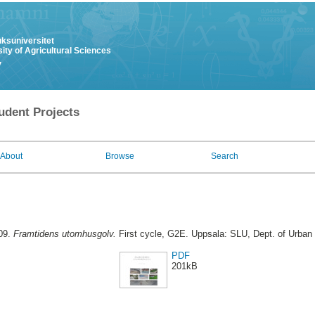
uksuniversitet
ity of Agricultural Sciences
y
udent Projects
About
Browse
Search
009.
Framtidens utomhusgolv.
First cycle, G2E. Uppsala: SLU, Dept. of Urban
PDF
201kB