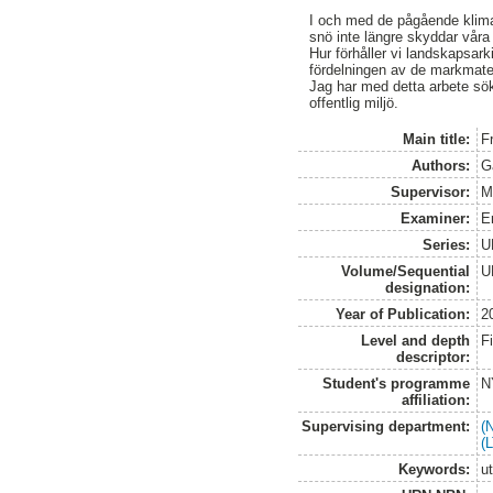
I och med de pågående klimat
snö inte längre skyddar våra
Hur förhåller vi landskapsar
fördelningen av de markmate
Jag har med detta arbete sök
offentlig miljö.
Main title:
F
Authors:
G
Supervisor:
M
Examiner:
E
Series:
U
Volume/Sequential
U
designation:
Year of Publication:
2
Level and depth
F
descriptor:
Student's programme
N
affiliation:
Supervising department:
(
(
Keywords:
u