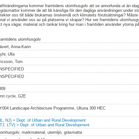
förändringarna kommer framtidens utomhusgolv att se annorlunda ut än idag. 
 gräsmattor kommer de att bli känsliga för den dagliga användningen under sto
kitekter oss till både brukarnas önskemål och klimatets förutsättningar? Måst
rial vi använder oss av på platserna vi skapar? Hur ser framtidens utomhusgo
t nya vägar, material och tankar kring hur man i framtiden använder ytorna p
ramtidens utomhusgolv
ävert, Anna-Karin
yhr, Ulla
ricsson, Tom
NSPECIFIED
NSPECIFIED
009
irst cycle, G2E
Y004 Landscape Architecture Programme, Ultuna 300 HEC
NL, NJ) > Dept. of Urban and Rural Development
LTJ, LTV) > Dept. of Urban and Rural Development
tomhusgolv, markmaterial, utemiljö, gräsmatta