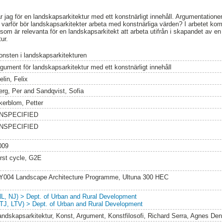
r jag för en landskapsarkitektur med ett konstnärligt innehåll. Argumentatione
h varför bör landskapsarkitekter arbeta med konstnärliga värden? I arbetet ko
som är relevanta för en landskapsarkitekt att arbeta utifrån i skapandet av e
ur.
onsten i landskapsarkitekturen
rgument för landskapsarkitektur med ett konstnärligt innehåll
lin, Felix
erg, Per
and
Sandqvist, Sofia
kerblom, Petter
NSPECIFIED
NSPECIFIED
009
irst cycle, G2E
Y004 Landscape Architecture Programme, Ultuna 300 HEC
NL, NJ) > Dept. of Urban and Rural Development
LTJ, LTV) > Dept. of Urban and Rural Development
andskapsarkitektur, Konst, Argument, Konstfilosofi, Richard Serra, Agnes De