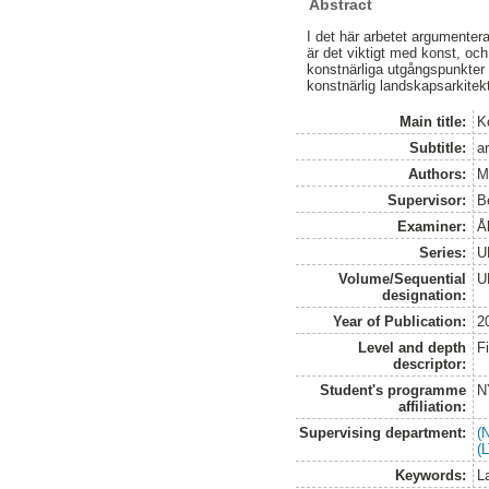
Abstract
I det här arbetet argumentera
är det viktigt med konst, oc
konstnärliga utgångspunkter 
konstnärlig landskapsarkitekt
Main title:
K
Subtitle:
a
Authors:
Me
Supervisor:
B
Examiner:
Å
Series:
U
Volume/Sequential
U
designation:
Year of Publication:
2
Level and depth
F
descriptor:
Student's programme
N
affiliation:
Supervising department:
(
(
Keywords:
L