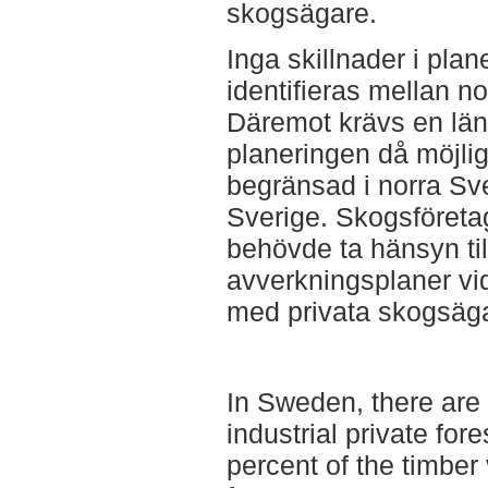
skogsägare.
Inga skillnader i pl
identifieras mellan n
Däremot krävs en läng
planeringen då möjligh
begränsad i norra Sv
Sverige. Skogsföret
behövde ta hänsyn ti
avverkningsplaner vid
med privata skogsäg
In Sweden, there are
industrial private for
percent of the timbe