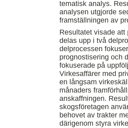
tematisk analys. Resu
analysen utgjorde se
framställningen av pr
Resultatet visade at
delas upp i två delpr
delprocessen fokuser
prognostisering och 
fokuserade på uppfölj
Virkesaffärer med pr
en långsam virkeskäll
månaders framförhålln
anskaffningen. Result
skogsföretagen använd
behovet av trakter m
därigenom styra virke