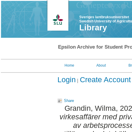
Sveriges lantbruksuniversitet
Swedish University of Agricult
Library
Epsilon Archive for Student Pro
Home
About
B
Login
Create Account
Share
Grandin, Wilma
, 20
virkesaffärer med pri
av arbetsprocess