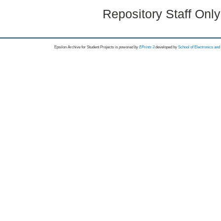
Repository Staff Onl
Epsilon Archive for Student Projects is
powored by
EPrints 3
developed by
School of Electronics an