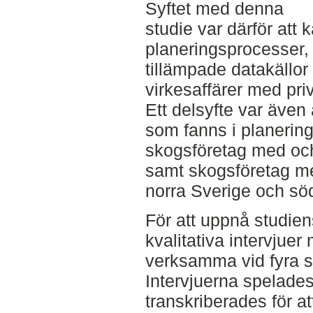
Syftet med denna
studie var därför att 
planeringsprocesser,
tillämpade datakällor
virkesaffärer med pri
Ett delsyfte var även a
som fanns i planerin
skogsföretag med oc
samt skogsföretag m
norra Sverige och sö
För att uppnå studie
kvalitativa intervjue
verksamma vid fyra s
Intervjuerna spelades
transkriberades för a