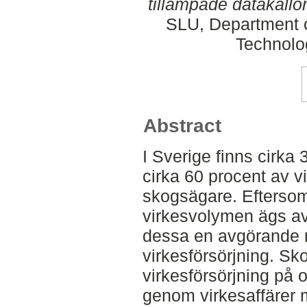
tillämpade datakällor
SLU, Department o
Technolo
Abstract
I Sverige finns cirk
cirka 60 procent av v
skogsägare. Eftersom
virkesvolymen ägs av
dessa en avgörande ro
virkesförsörjning. Sk
virkesförsörjning på o
genom virkesaffärer 