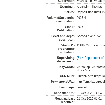
Supervisor:
Erlandsson, Emanue
Examiner:
Kronholm, Thomas
Series:
Rapport från Institut
Volume/Sequential
2025:4
designation:
Year of
2025
Publication:
Level and depth
Second cycle, A2E
descriptor:
Student's
1140A Master of Scie
programme
affiliation:
Supervising
(S) > Department of
department:
Keywords:
virkesköp, virkesför
skogsägare
URN:NBN:
urn:nbn:se:slu:epsil
Permanent URL:
http://urn.kb.se/res
Language:
Swedish
Deposited On:
01 Oct 2025 14:54
Metadata Last
02 Oct 2025 01:01
Modified: