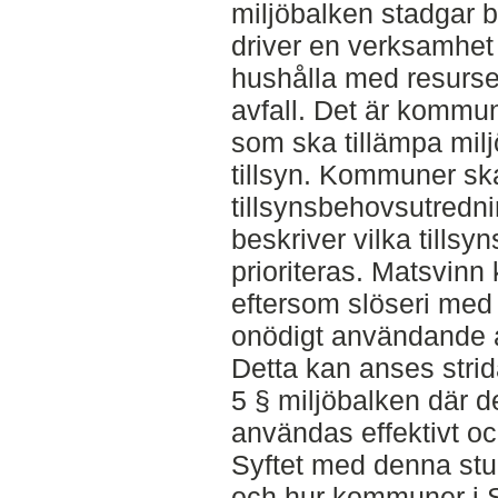
miljöbalken stadgar 
driver en verksamhet 
hushålla med resurs
avfall. Det är kommu
som ska tillämpa mil
tillsyn. Kommuner sk
tillsynsbehovsutredni
beskriver vilka till
prioriteras. Matsvinn 
eftersom slöseri med 
onödigt användande a
Detta kan anses stri
5 § miljöbalken där d
användas effektivt oc
Syftet med denna stu
och hur kommuner i S