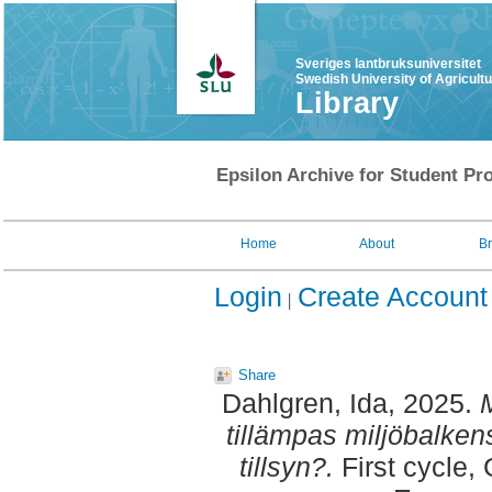
Sveriges lantbruksuniversitet
Swedish University of Agricult
Library
Epsilon Archive for Student Pro
Home
About
B
Login
Create Account
Share
Dahlgren, Ida
, 2025.
tillämpas miljöbalke
tillsyn?.
First cycle,