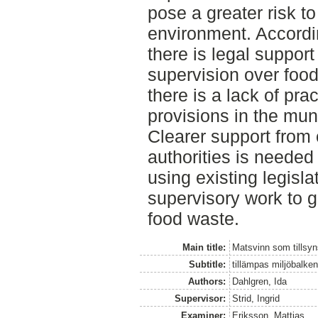
pose a greater risk t
environment. Accordin
there is legal support
supervision over food
there is a lack of pra
provisions in the muni
Clearer support from 
authorities is needed 
using existing legisla
supervisory work to g
food waste.
Main title:
Matsvinn som tillsy
Subtitle:
tillämpas miljöbalke
Authors:
Dahlgren, Ida
Supervisor:
Strid, Ingrid
Examiner:
Eriksson, Mattias