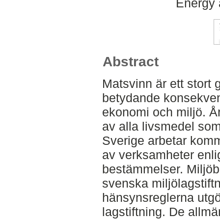
Energy 
Abstract
Matsvinn är ett stort
betydande konsekvens
ekonomi och miljö. Å
av alla livsmedel som
Sverige arbetar komm
av verksamheter enli
bestämmelser. Miljöb
svenska miljölagstif
hänsynsreglerna utgö
lagstiftning. De allm