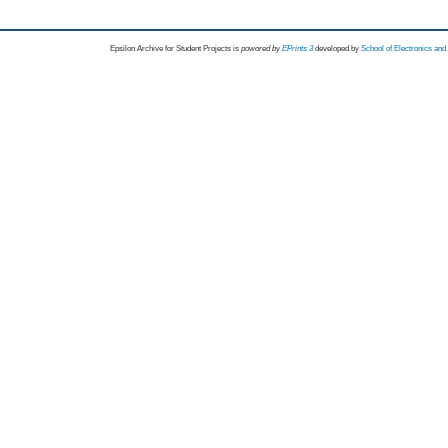
Epsilon Archive for Student Projects is
powored by
EPrints 3
developed by
School of Electronics an