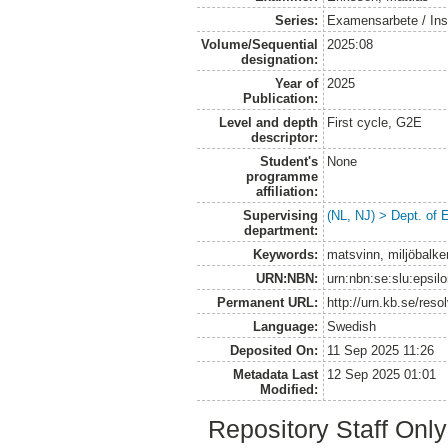
Series:
Examensarbete / Inst
Volume/Sequential
2025:08
designation:
Year of
2025
Publication:
Level and depth
First cycle, G2E
descriptor:
Student's
None
programme
affiliation:
Supervising
(NL, NJ) > Dept. of
department:
Keywords:
matsvinn, miljöbalke
URN:NBN:
urn:nbn:se:slu:epsil
Permanent URL:
http://urn.kb.se/res
Language:
Swedish
Deposited On:
11 Sep 2025 11:26
Metadata Last
12 Sep 2025 01:01
Modified:
Repository Staff Onl