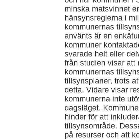
minska matsvinnet en
hänsynsreglerna i milj
kommunernas tillsyn
använts är en enkätun
kommuner kontaktad
svarade helt eller de
från studien visar att
kommunernas tillsyns
tillsynsplaner, trots a
detta. Vidare visar re
kommunerna inte utöva
dagsläget. Kommunern
hinder för att inklud
tillsynsområde. Dessa 
på resurser och att ko