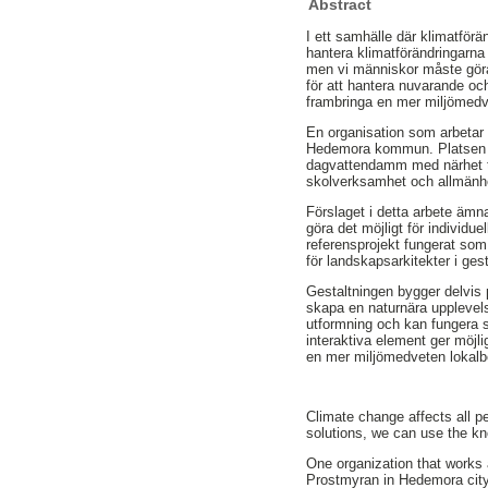
Abstract
I ett samhälle där klimatförä
hantera klimatförändringarna 
men vi människor måste gör
för att hantera nuvarande o
frambringa en mer miljömedv
En organisation som arbetar
Hedemora kommun. Platsen ä
dagvattendamm med närhet ti
skolverksamhet och allmänhe
Förslaget i detta arbete ämn
göra det möjligt för individu
referensprojekt fungerat som
för landskapsarkitekter i gest
Gestaltningen bygger delvis 
skapa en naturnära upplevelse
utformning och kan fungera so
interaktiva element ger möjlig
en mer miljömedveten lokalbe
Climate change affects all p
solutions, we can use the k
One organization that works a
Prostmyran in Hedemora city. 