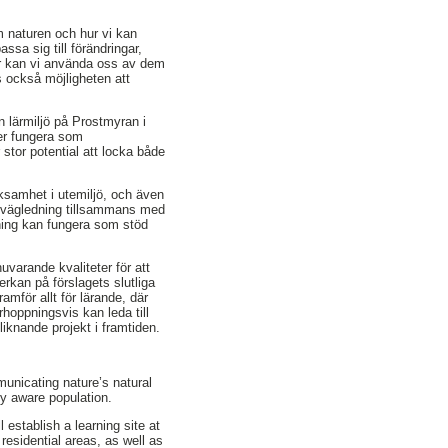
m naturen och hur vi kan
ssa sig till förändringar,
r kan vi använda oss av dem
 också möjligheten att
 lärmiljö på Prostmyran i
er fungera som
tor potential att locka både
rksamhet i utemiljö, och även
turvägledning tillsammans med
dning kan fungera som stöd
varande kvaliteter för att
erkan på förslagets slutliga
amför allt för lärande, där
örhoppningsvis kan leda till
iknande projekt i framtiden.
municating nature’s natural
y aware population.
 establish a learning site at
residential areas, as well as