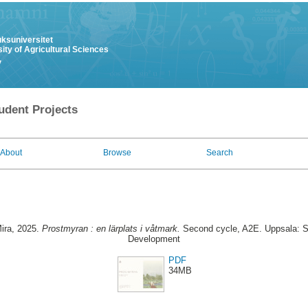
uksuniversitet
ity of Agricultural Sciences
y
udent Projects
About
Browse
Search
ira
, 2025.
Prostmyran : en lärplats i våtmark.
Second cycle, A2E. Uppsala: S
Development
PDF
34MB