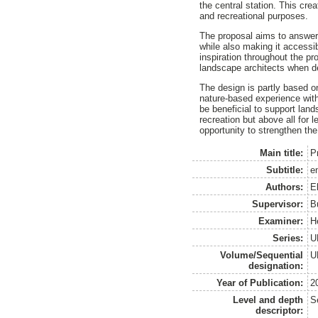
the central station. This cre
and recreational purposes.
The proposal aims to answer 
while also making it accessib
inspiration throughout the pr
landscape architects when des
The design is partly based on
nature-based experience with 
be beneficial to support land
recreation but above all for 
opportunity to strengthen the
Main title:
P
Subtitle:
en
Authors:
E
Supervisor:
B
Examiner:
H
Series:
U
Volume/Sequential
U
designation:
Year of Publication:
2
Level and depth
S
descriptor: