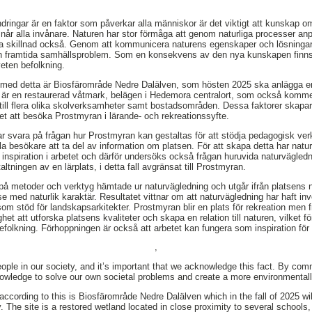
ndringar är en faktor som påverkar alla människor är det viktigt att kunskap o
når alla invånare. Naturen har stor förmåga att genom naturliga processer anpa
a skillnad också. Genom att kommunicera naturens egenskaper och lösninga
ch framtida samhällsproblem. Som en konsekvens av den nya kunskapen finns
eten befolkning.
 med detta är Biosfärområde Nedre Dalälven, som hösten 2025 ska anlägga en
r en restaurerad våtmark, belägen i Hedemora centralort, som också komm
ll flera olika skolverksamheter samt bostadsområden. Dessa faktorer skapar s
t att besöka Prostmyran i lärande- och rekreationssyfte.
ar svara på frågan hur Prostmyran kan gestaltas för att stödja pedagogisk ve
ella besökare att ta del av information om platsen. För att skapa detta har na
 inspiration i arbetet och därför undersöks också frågan huruvida naturvägle
altningen av en lärplats, i detta fall avgränsat till Prostmyran.
på metoder och verktyg hämtade ur naturvägledning och utgår ifrån platsens nu
 med naturlik karaktär. Resultatet vittnar om att naturvägledning har haft inv
m stöd för landskapsarkitekter. Prostmyran blir en plats för rekreation men fr
het att utforska platsens kvaliteter och skapa en relation till naturen, vilket f
folkning. Förhoppningen är också att arbetet kan fungera som inspiration för l
,
eople in our society, and it’s important that we acknowledge this fact. By com
nowledge to solve our own societal problems and create a more environmentall
ccording to this is Biosfärområde Nedre Dalälven which in the fall of 2025 will
The site is a restored wetland located in close proximity to several schools, 