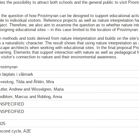
ates the possibility to attract both schools and the general public to visit Pros
the question of how Prostmyran can be designed to support educational activi
le to individual visitors. Reference projects as well as nature interpretation 
oject. Therefore, we also aim to examine the question as to whether nature int
igning educational sites – in this case limited to the location of Prostmyran
 methods and tools derived from nature interpretation and builds on the site’s 
a naturalistic character. The result shows that using nature interpretation as 
scape architects when working with educational sites. In the final proposal Pr
learning. Elements that support interaction with nature as well as pedagogical 
 visitor’s connection to nature and their environmental awareness.
rostmyran
 lärplats i våtmark
lveskog, Tilda
and
Åhlén, Mira
utler, Andrew
and
Wisselgren, Maria
edblom, Marcus
and
Robling, Anna
NSPECIFIED
NSPECIFIED
025
econd cycle, A2E