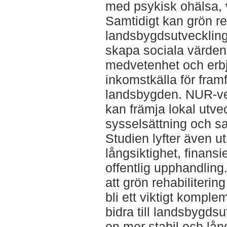
med psykisk ohälsa, v
Samtidigt kan grön reha
landsbygdsutveckling
skapa sociala värden
medvetenhet och erbj
inkomstkälla för framf
landsbygden. NUR-v
kan främja lokal utv
sysselsättning och 
Studien lyfter även 
långsiktighet, finansi
offentlig upphandling
att grön rehabilitering 
bli ett viktigt komplem
bidra till landsbygds
en mer stabil och lå