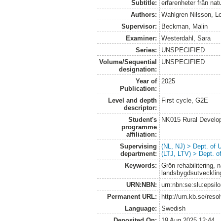
Subtitle:
erfarenheter från nat
Authors:
Wahlgren Nilsson, L
Supervisor:
Beckman, Malin
Examiner:
Westerdahl, Sara
Series:
UNSPECIFIED
Volume/Sequential
UNSPECIFIED
designation:
Year of
2025
Publication:
Level and depth
First cycle, G2E
descriptor:
Student's
NK015 Rural Develop
programme
affiliation:
Supervising
(NL, NJ) > Dept. of
department:
(LTJ, LTV) > Dept. 
Keywords:
Grön rehabilitering, 
landsbygdsutveckling
URN:NBN:
urn:nbn:se:slu:epsil
Permanent URL:
http://urn.kb.se/res
Language:
Swedish
Deposited On:
19 Aug 2025 12:44