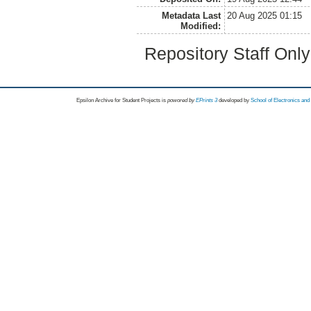
Metadata Last
20 Aug 2025 01:15
Modified:
Repository Staff Onl
Epsilon Archive for Student Projects is
powored by
EPrints 3
developed by
School of Electronics an