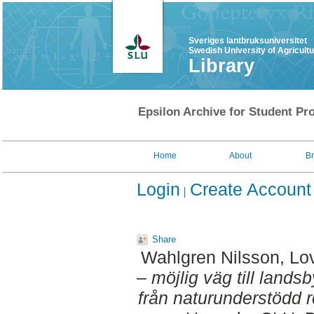
Sveriges lantbruksuniversitet
Swedish University of Agricult
Library
Epsilon Archive for Student Pro
Home
About
B
Login
Create Account
Share
Wahlgren Nilsson, Lo
– möjlig väg till lands
från naturunderstödd re