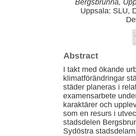
Bergsbrunna, Upp
Uppsala: SLU, D
De
Abstract
I takt med ökande ur
klimatförändringar st
städer planeras i rela
examensarbete unders
karaktärer och uppl
som en resurs i utve
stadsdelen Bergsbrun
Sydöstra stadsdelarn