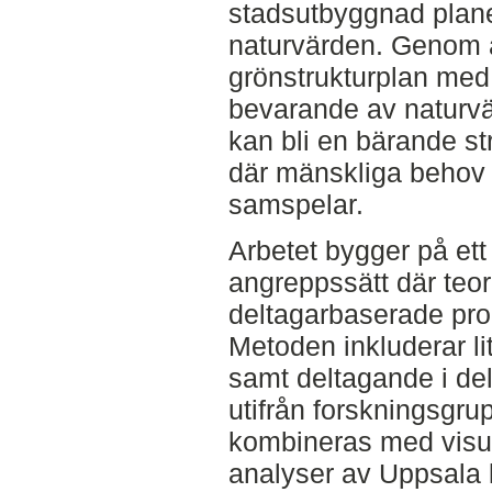
stadsutbyggnad plan
naturvärden. Genom at
grönstrukturplan med 
bevarande av naturvä
kan bli en bärande str
där mänskliga behov 
samspelar.
Arbetet bygger på ett 
angreppssätt där teor
deltagarbaserade pr
Metoden inkluderar lit
samt deltagande i de
utifrån forskningsgr
kombineras med visue
analyser av Uppsala 