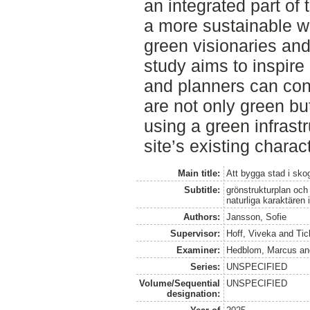
an integrated part of 
a more sustainable w
green visionaries and
study aims to inspire
and planners can contr
are not only green but
using a green infrastr
site’s existing charact
Main title:
Att bygga stad i sko
Subtitle:
grönstrukturplan och 
naturliga karaktären
Authors:
Jansson, Sofie
Supervisor:
Hoff, Viveka
and
Tic
Examiner:
Hedblom, Marcus
a
Series:
UNSPECIFIED
Volume/Sequential
UNSPECIFIED
designation: