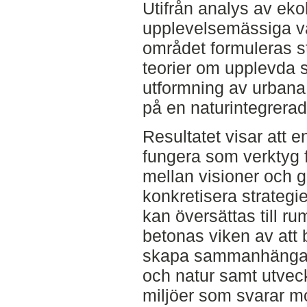
Utifrån analys av eko
upplevelsemässiga vä
området formuleras st
teorier om upplevda 
utformning av urban
på en naturintegrerad
Resultatet visar att 
fungera som verktyg f
mellan visioner och 
konkretisera strategie
kan översättas till rum
betonas viken av att 
skapa sammanhängan
och natur samt utvec
miljöer som svarar m