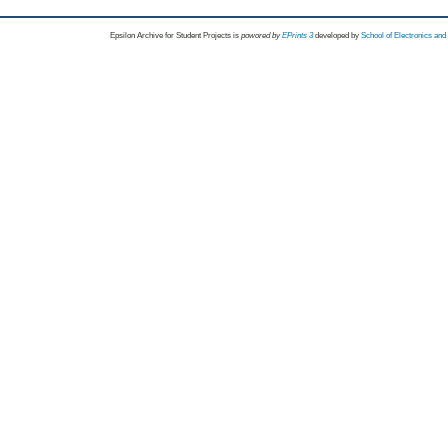
Epsilon Archive for Student Projects is
powored by
EPrints 3
developed by
School of Electronics an