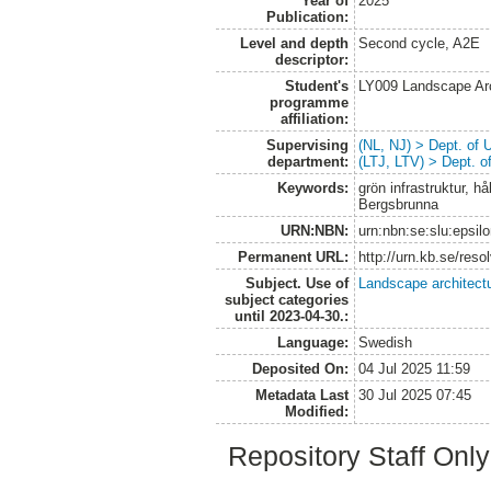
Year of
2025
Publication:
Level and depth
Second cycle, A2E
descriptor:
Student's
LY009 Landscape Ar
programme
affiliation:
Supervising
(NL, NJ) > Dept. of
department:
(LTJ, LTV) > Dept. 
Keywords:
grön infrastruktur, h
Bergsbrunna
URN:NBN:
urn:nbn:se:slu:epsil
Permanent URL:
http://urn.kb.se/res
Subject. Use of
Landscape architect
subject categories
until 2023-04-30.:
Language:
Swedish
Deposited On:
04 Jul 2025 11:59
Metadata Last
30 Jul 2025 07:45
Modified:
Repository Staff Onl