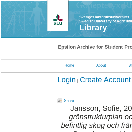
Sveriges lantbruksuniversitet
Swedish University of Agricult
Library
Epsilon Archive for Student Pro
Home
About
B
Login
Create Account
Share
Jansson, Sofie
, 2
grönstrukturplan och
befintlig skog och frä