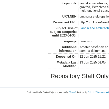
Keywords:
landskapsarkitektur,
gravfrid, Perceived S
multifunctional spac
URN:NBN:
urn:nbn:se:slu:epsil
Permanent URL:
http://urn.kb.se/res
Subject. Use of
Landscape architect
subject categories
until 2023-04-30.:
Language:
Swedish
Additional
Arbetet består av en
Information:
samma dokument.
Deposited On:
12 Jun 2025 15:22
Metadata Last
13 Jun 2025 01:05
Modified:
Repository Staff Onl
Epsilon Archive for Student Projects is
powored by
EPrints 3
developed by
School of Electronics an