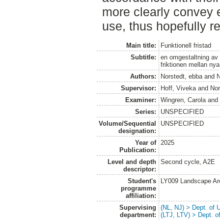
more clearly convey 
use, thus hopefully re
Main title:
Funktionell fristad
Subtitle:
en omgestaltning av 
friktionen mellan nya
Authors:
Norstedt, ebba
and
N
Supervisor:
Hoff, Viveka
and
Nor
Examiner:
Wingren, Carola
an
Series:
UNSPECIFIED
Volume/Sequential
UNSPECIFIED
designation:
Year of
2025
Publication:
Level and depth
Second cycle, A2E
descriptor:
Student's
LY009 Landscape Ar
programme
affiliation:
Supervising
(NL, NJ) > Dept. of
department:
(LTJ, LTV) > Dept. 