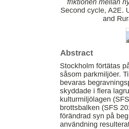
friktionen mellan ny
Second cycle, A2E. U
and Rur
Abstract
Stockholm förtätas p
såsom parkmiljöer. Ti
bevaras begravningsp
skyddade i flera lag
kulturmiljölagen (S
brottsbalken (SFS 20
förändrad syn på beg
användning resulterat