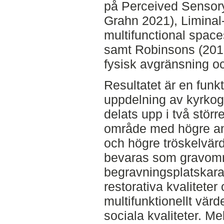
på Perceived Sensory
Grahn 2021), Liminal-,
multifunctional spac
samt Robinsons (2016
fysisk avgränsning o
Resultatet är en funk
uppdelning av kyrkog
delats upp i två stör
område med högre and
och högre tröskelvär
bevaras som gravomr
begravningsplatskara
restorativa kvalitete
multifunktionellt värde
sociala kvaliteter. M