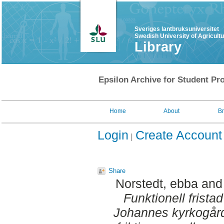
Sveriges lantbruksuniversitet
Swedish University of Agricult
Library
Epsilon Archive for Student Pro
Home
About
B
Login
Create Account
Share
Norstedt, ebba
an
Funktionell frista
Johannes kyrkogård