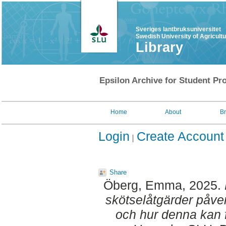
Sveriges lantbruksuniversitet
Swedish University of Agricult
Library
Epsilon Archive for Student Pro
Home
About
B
Login
Create Account
Share
Öberg, Emma
, 2025.
skötselåtgärder påve
och hur denna kan f