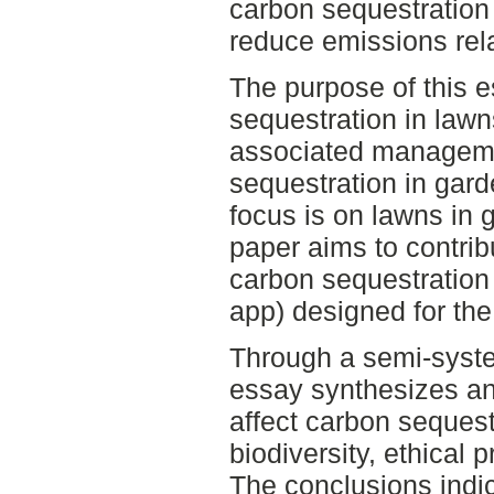
carbon sequestration 
reduce emissions rel
The purpose of this e
sequestration in law
associated managem
sequestration in gar
focus is on lawns in 
paper aims to contrib
carbon sequestration t
app) designed for the
Through a semi-system
essay synthesizes an
affect carbon sequest
biodiversity, ethical
The conclusions indi