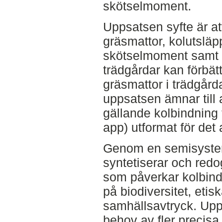
skötselmoment.
Uppsatsen syfte är at
gräsmattor, kolutsläp
skötselmoment samt h
trädgårdar kan förbät
gräsmattor i trädgårda
uppsatsen ämnar till 
gällande kolbindning t
app) utformat för det 
Genom en semisystema
syntetiserar och redo
som påverkar kolbin
på biodiversitet, eti
samhällsavtryck. Upps
behov av fler precisa 