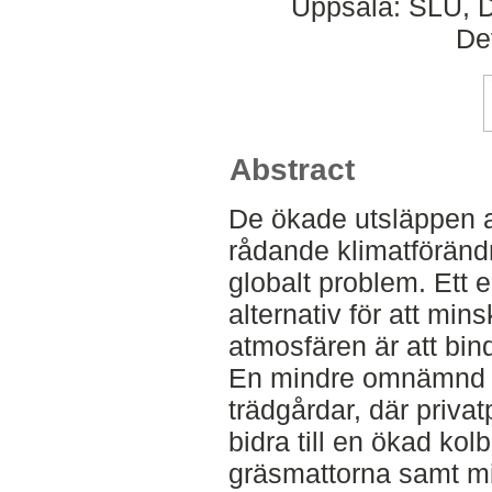
Uppsala: SLU, D
De
Abstract
De ökade utsläppen 
rådande klimatföränd
globalt problem. Ett 
alternativ för att min
atmosfären är att bind
En mindre omnämnd ko
trädgårdar, där priv
bidra till en ökad kol
gräsmattorna samt min