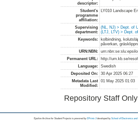
descriptor:
Student's
LY010 Landscape En
programme
affiliation:
Supervising
(NL, NJ) > Dept. of
department:
(LTJ, LTV) > Dept. 
Keywords:
kolbindning, kolutslä
påverkan, gräsklipp
URN:NBN:
urn:nbn:se:slu:epsil
Permanent URL:
http://urn.kb.se/res
Language:
Swedish
Deposited On:
30 Apr 2025 06:27
Metadata Last
01 May 2025 01:03
Modified:
Repository Staff Onl
Epsilon Archive for Student Projects is
powored by
EPrints 3
developed by
School of Electronics an