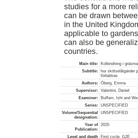
studies for a more reli
can be drawn between
in the United Kingdom
applicable to garden
can also be generaliz
countries.
Main title:
Kolbindning i gräsma
Subtitle:
hur skötselåtgärder 
förbättras
Authors:
Öberg, Emma
Supervisor:
Valentini, Daniel
Examiner:
Buffam, Ishi
and
Wes
Series:
UNSPECIFIED
Volume/Sequential
UNSPECIFIED
designation:
Year of
2025
Publication:
Level and depth
First cycle, G2E