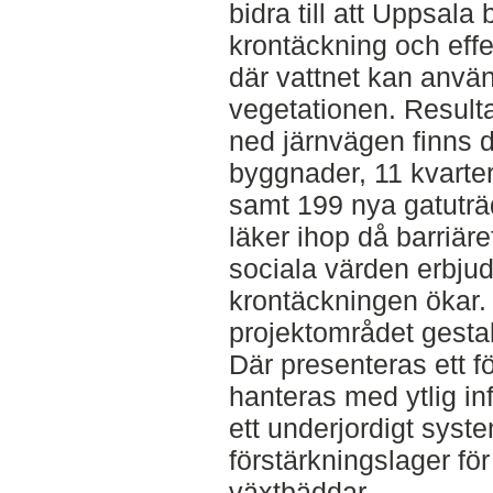
bidra till att Uppsala
krontäckning och eff
där vattnet kan anvä
vegetationen. Resulta
ned järnvägen finns d
byggnader, 11 kvarte
samt 199 nya gatuträd.
läker ihop då barriäre
sociala värden erbjud
krontäckningen ökar.
projektområdet gestal
Där presenteras ett f
hanteras med ytlig in
ett underjordigt syst
förstärkningslager för
växtbäddar.