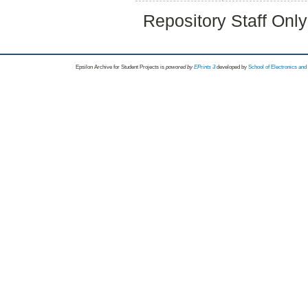
Repository Staff Onl
Epsilon Archive for Student Projects is
powored by
EPrints 3
developed by
School of Electronics an