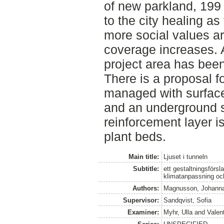
of new parkland, 199 
to the city healing as
more social values ar
coverage increases. A
project area has been
There is a proposal f
managed with surface 
and an underground 
reinforcement layer is
plant beds.
Main title:
Ljuset i tunneln
Subtitle:
ett gestaltningsförs
klimatanpassning och
Authors:
Magnusson, Johann
Supervisor:
Sandqvist, Sofia
Examiner:
Myhr, Ulla
and
Valent