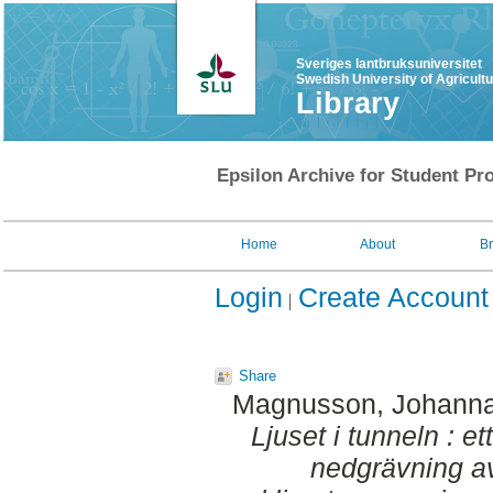
Sveriges lantbruksuniversitet
Swedish University of Agricult
Library
Epsilon Archive for Student Pro
Home
About
B
Login
Create Account
Share
Magnusson, Johann
Ljuset i tunneln : e
nedgrävning av