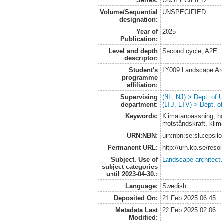
Series:
UNSPECIFIED
Volume/Sequential
UNSPECIFIED
designation:
Year of
2025
Publication:
Level and depth
Second cycle, A2E
descriptor:
Student's
LY009 Landscape Ar
programme
affiliation:
Supervising
(NL, NJ) > Dept. of
department:
(LTJ, LTV) > Dept. 
Keywords:
Klimatanpassning, hål
motståndskraft, klim
URN:NBN:
urn:nbn:se:slu:epsil
Permanent URL:
http://urn.kb.se/res
Subject. Use of
Landscape architect
subject categories
until 2023-04-30.:
Language:
Swedish
Deposited On:
21 Feb 2025 06:45
Metadata Last
22 Feb 2025 02:06
Modified: