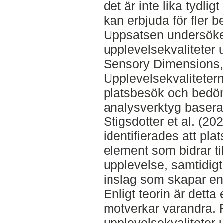
det är inte lika tydli
kan erbjuda för fler b
Uppsatsen undersöke
upplevelsekvaliteter 
Sensory Dimensions
Upplevelsekvalitete
platsbesök och bedöm
analysverktyg baserat
Stigsdotter et al. (2
identifierades att pl
element som bidrar til
upplevelse, samtidig
inslag som skapar e
Enligt teorin är detta
motverkar varandra. F
upplevelsekvaliteter 