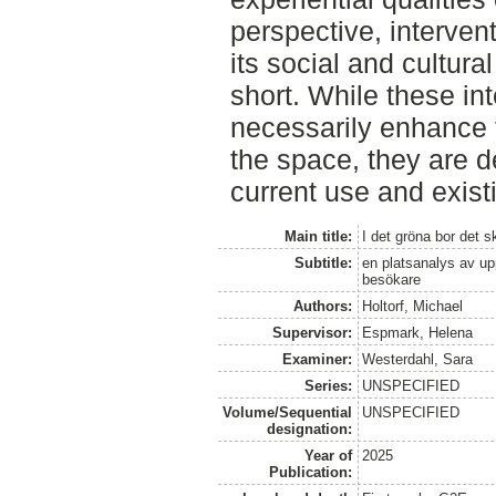
perspective, interven
its social and cultura
short. While these in
necessarily enhance t
the space, they are 
current use and existi
Main title:
I det gröna bor det 
Subtitle:
en platsanalys av up
besökare
Authors:
Holtorf, Michael
Supervisor:
Espmark, Helena
Examiner:
Westerdahl, Sara
Series:
UNSPECIFIED
Volume/Sequential
UNSPECIFIED
designation:
Year of
2025
Publication: