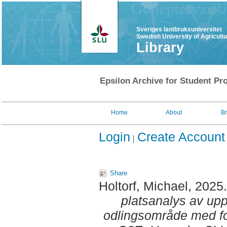
Sveriges lantbruksuniversitet
Swedish University of Agricult
Library
Epsilon Archive for Student Pro
Home
About
B
Login
Create Account
Share
Holtorf, Michael
, 2025
platsanalys av upp
odlingsområde med f