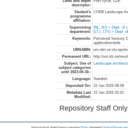
Level and depth
First cycle, G2E
descriptor:
Student's
LY009 Landscape Ar
programme
affiliation:
Supervising
(NL, NJ) > Dept. of
department:
(LTJ, LTV) > Dept. 
Keywords:
Perceived Sensory Di
upplevelsevärde
URN:NBN:
urn:nbn:se:slu:epsil
Permanent URL:
http://urn.kb.se/res
Subject. Use of
Landscape architect
subject categories
until 2023-04-30.:
Language:
Swedish
Deposited On:
22 Jan 2025 08:59
Metadata Last
23 Jan 2025 02:01
Modified:
Repository Staff Onl
Epsilon Archive for Student Projects is
powored by
EPrints 3
developed by
School of Electronics an