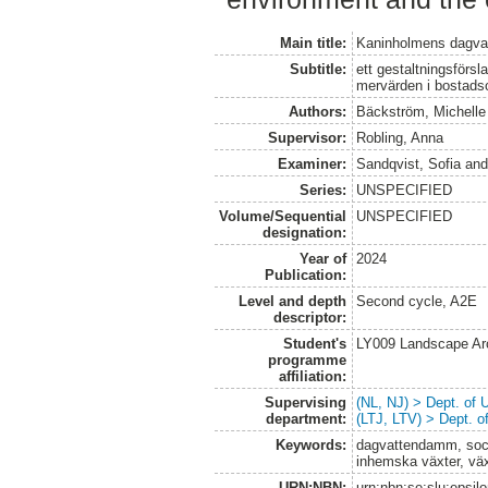
Main title:
Kaninholmens dagva
Subtitle:
ett gestaltningsförs
mervärden i bostads
Authors:
Bäckström, Michelle
Supervisor:
Robling, Anna
Examiner:
Sandqvist, Sofia
an
Series:
UNSPECIFIED
Volume/Sequential
UNSPECIFIED
designation:
Year of
2024
Publication:
Level and depth
Second cycle, A2E
descriptor:
Student's
LY009 Landscape Ar
programme
affiliation:
Supervising
(NL, NJ) > Dept. of
department:
(LTJ, LTV) > Dept. 
Keywords:
dagvattendamm, soci
inhemska växter, väx
URN:NBN:
urn:nbn:se:slu:epsil