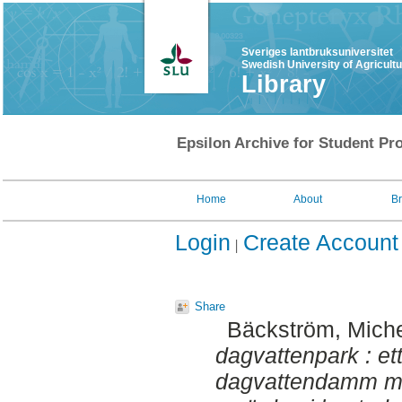
Sveriges lantbruksuniversitet
Swedish University of Agricult
Library
Epsilon Archive for Student Pro
Home
About
B
Login
Create Account
Share
Bäckström, Miche
dagvattenpark : ett
dagvattendamm me