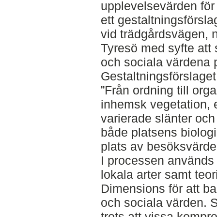
upplevelsevärden för 
ett gestaltningsförsl
vid trädgårdsvägen, 
Tyresö med syfte att
och sociala värdena 
Gestaltningsförslage
”Från ordning till org
inhemsk vegetation, 
varierade slänter och 
både platsens biologi
plats av besöksvärde
I processen används 
lokala arter samt teo
Dimensions för att b
och sociala värden. S
trots att vissa kompr