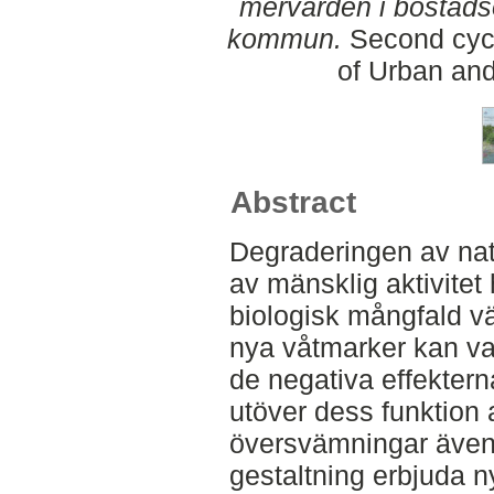
mervärden i bostads
kommun.
Second cycl
of Urban an
Abstract
Degraderingen av nat
av mänsklig aktivitet ha
biologisk mångfald vä
nya våtmarker kan var
de negativa effekte
utöver dess funktion 
översvämningar även
gestaltning erbjuda n