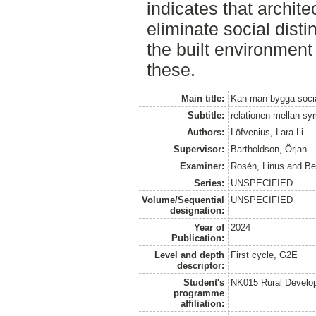
indicates that architec
eliminate social disti
the built environment
these.
Main title:
Kan man bygga social
Subtitle:
relationen mellan sym
Authors:
Löfvenius, Lara-Li
Supervisor:
Bartholdson, Örjan
Examiner:
Rosén, Linus
and
Be
Series:
UNSPECIFIED
Volume/Sequential
UNSPECIFIED
designation:
Year of
2024
Publication:
Level and depth
First cycle, G2E
descriptor:
Student's
NK015 Rural Develop
programme
affiliation: