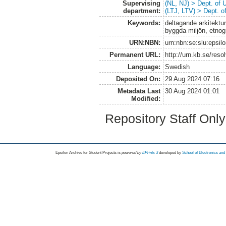
Supervising
(NL, NJ) > Dept. of
department:
(LTJ, LTV) > Dept. 
Keywords:
deltagande arkitektur
byggda miljön, etnogr
URN:NBN:
urn:nbn:se:slu:epsil
Permanent URL:
http://urn.kb.se/res
Language:
Swedish
Deposited On:
29 Aug 2024 07:16
Metadata Last
30 Aug 2024 01:01
Modified:
Repository Staff Onl
Epsilon Archive for Student Projects is
powored by
EPrints 3
developed by
School of Electronics an