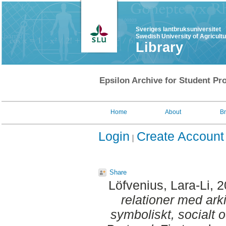
Sveriges lantbruksuniversitet
Swedish University of Agricult
Library
Epsilon Archive for Student Pro
Home
About
B
Login
Create Account
Share
Löfvenius, Lara-Li
, 
relationer med arki
symboliskt, socialt o